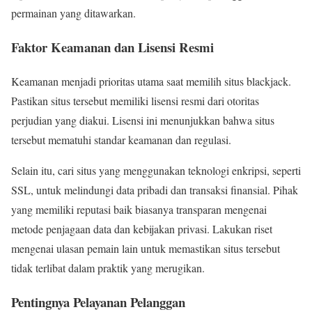
permainan yang ditawarkan.
Faktor Keamanan dan Lisensi Resmi
Keamanan menjadi prioritas utama saat memilih situs blackjack.
Pastikan situs tersebut memiliki lisensi resmi dari otoritas
perjudian yang diakui. Lisensi ini menunjukkan bahwa situs
tersebut mematuhi standar keamanan dan regulasi.
Selain itu, cari situs yang menggunakan teknologi enkripsi, seperti
SSL, untuk melindungi data pribadi dan transaksi finansial. Pihak
yang memiliki reputasi baik biasanya transparan mengenai
metode penjagaan data dan kebijakan privasi. Lakukan riset
mengenai ulasan pemain lain untuk memastikan situs tersebut
tidak terlibat dalam praktik yang merugikan.
Pentingnya Pelayanan Pelanggan