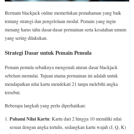
Bermain blackjack online memerlukan pemahaman yang baik
tentang strategi dan pengelolaan modal. Pemain yang ingin
menang harus tahu dasar-dasar permainan serta kesalahan umum
yang sering dilakukan.
Strategi Dasar untuk Pemain Pemula
Pemain pemula sebaiknya mengenali aturan dasar blackjack
sebelum memulai. Tujuan utama permainan ini adalah untuk
mendapatkan nilai kartu mendekati 21 tanpa melebihi angka
tersebut.
Beberapa langkah yang perlu diperhatikan:
Pahami Nilai Kartu
: Kartu dari 2 hingga 10 memiliki nilai
sesuai dengan angka tertulis, sedangkan kartu wajah (J, Q, K)