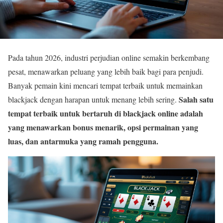
Pada tahun 2026, industri perjudian online semakin berkembang
pesat, menawarkan peluang yang lebih baik bagi para penjudi.
Banyak pemain kini mencari tempat terbaik untuk memainkan
Salah satu
blackjack dengan harapan untuk menang lebih sering.
tempat terbaik untuk bertaruh di blackjack online adalah
yang menawarkan bonus menarik, opsi permainan yang
luas, dan antarmuka yang ramah pengguna.