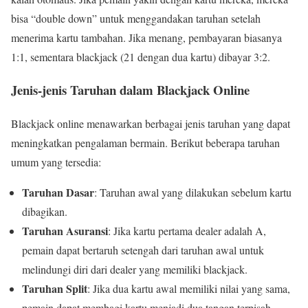
bisa “double down” untuk menggandakan taruhan setelah
menerima kartu tambahan. Jika menang, pembayaran biasanya
1:1, sementara blackjack (21 dengan dua kartu) dibayar 3:2.
Jenis-jenis Taruhan dalam Blackjack Online
Blackjack online menawarkan berbagai jenis taruhan yang dapat
meningkatkan pengalaman bermain. Berikut beberapa taruhan
umum yang tersedia:
Taruhan Dasar
: Taruhan awal yang dilakukan sebelum kartu
dibagikan.
Taruhan Asuransi
: Jika kartu pertama dealer adalah A,
pemain dapat bertaruh setengah dari taruhan awal untuk
melindungi diri dari dealer yang memiliki blackjack.
Taruhan Split
: Jika dua kartu awal memiliki nilai yang sama,
pemain dapat membagi kartu menjadi dua tangan terpisah,