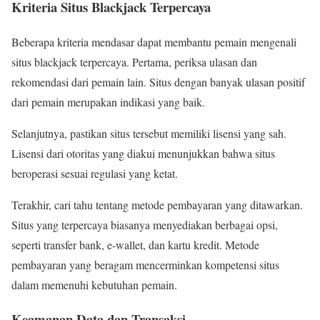
Kriteria Situs Blackjack Terpercaya
Beberapa kriteria mendasar dapat membantu pemain mengenali
situs blackjack terpercaya. Pertama, periksa ulasan dan
rekomendasi dari pemain lain. Situs dengan banyak ulasan positif
dari pemain merupakan indikasi yang baik.
Selanjutnya, pastikan situs tersebut memiliki lisensi yang sah.
Lisensi dari otoritas yang diakui menunjukkan bahwa situs
beroperasi sesuai regulasi yang ketat.
Terakhir, cari tahu tentang metode pembayaran yang ditawarkan.
Situs yang terpercaya biasanya menyediakan berbagai opsi,
seperti transfer bank, e-wallet, dan kartu kredit. Metode
pembayaran yang beragam mencerminkan kompetensi situs
dalam memenuhi kebutuhan pemain.
Keamanan Data dan Transaksi