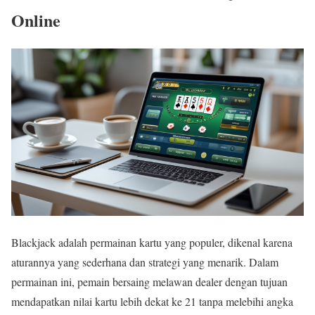
Online
Blackjack adalah permainan kartu yang populer, dikenal karena
aturannya yang sederhana dan strategi yang menarik. Dalam
permainan ini, pemain bersaing melawan dealer dengan tujuan
mendapatkan nilai kartu lebih dekat ke 21 tanpa melebihi angka