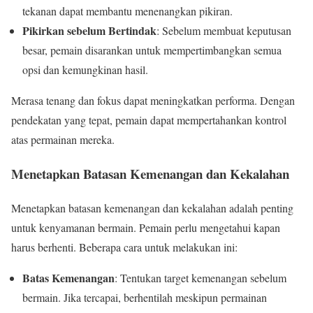
tekanan dapat membantu menenangkan pikiran.
Pikirkan sebelum Bertindak
: Sebelum membuat keputusan
besar, pemain disarankan untuk mempertimbangkan semua
opsi dan kemungkinan hasil.
Merasa tenang dan fokus dapat meningkatkan performa. Dengan
pendekatan yang tepat, pemain dapat mempertahankan kontrol
atas permainan mereka.
Menetapkan Batasan Kemenangan dan Kekalahan
Menetapkan batasan kemenangan dan kekalahan adalah penting
untuk kenyamanan bermain. Pemain perlu mengetahui kapan
harus berhenti. Beberapa cara untuk melakukan ini:
Batas Kemenangan
: Tentukan target kemenangan sebelum
bermain. Jika tercapai, berhentilah meskipun permainan