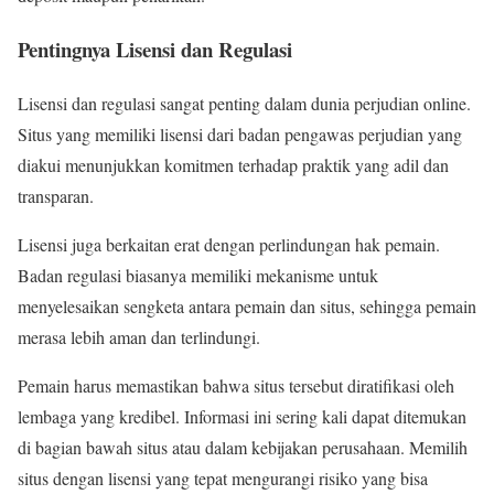
Pentingnya Lisensi dan Regulasi
Lisensi dan regulasi sangat penting dalam dunia perjudian online.
Situs yang memiliki lisensi dari badan pengawas perjudian yang
diakui menunjukkan komitmen terhadap praktik yang adil dan
transparan.
Lisensi juga berkaitan erat dengan perlindungan hak pemain.
Badan regulasi biasanya memiliki mekanisme untuk
menyelesaikan sengketa antara pemain dan situs, sehingga pemain
merasa lebih aman dan terlindungi.
Pemain harus memastikan bahwa situs tersebut diratifikasi oleh
lembaga yang kredibel. Informasi ini sering kali dapat ditemukan
di bagian bawah situs atau dalam kebijakan perusahaan. Memilih
situs dengan lisensi yang tepat mengurangi risiko yang bisa