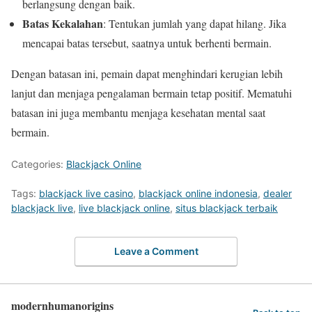
berlangsung dengan baik.
Batas Kekalahan
: Tentukan jumlah yang dapat hilang. Jika
mencapai batas tersebut, saatnya untuk berhenti bermain.
Dengan batasan ini, pemain dapat menghindari kerugian lebih
lanjut dan menjaga pengalaman bermain tetap positif. Mematuhi
batasan ini juga membantu menjaga kesehatan mental saat
bermain.
Categories:
Blackjack Online
Tags:
blackjack live casino
,
blackjack online indonesia
,
dealer
blackjack live
,
live blackjack online
,
situs blackjack terbaik
Leave a Comment
modernhumanorigins