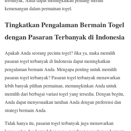
terbanyak, Anda dapat meningkatkan peluang meraih
kemenangan dalam permainan togel.
Tingkatkan Pengalaman Bermain Togel
dengan Pasaran Terbanyak di Indonesia
Apakah Anda seorang pecinta togel? Jika ya, maka memilih
pasaran togel terbanyak di Indonesia dapat meningkatkan
pengalaman bermain Anda. Mengapa penting untuk memilih
pasaran togel terbanyak? Pasaran togel terbanyak menawarkan
lebih banyak pilihan permainan, memungkinkan Anda untuk
memilih dari berbagai variasi togel yang tersedia. Dengan begitu,
Anda dapat menyesuaikan taruhan Anda dengan preferensi dan
strategi bermain Anda.
Tidak hanya itu, pasaran togel terbanyak juga menawarkan