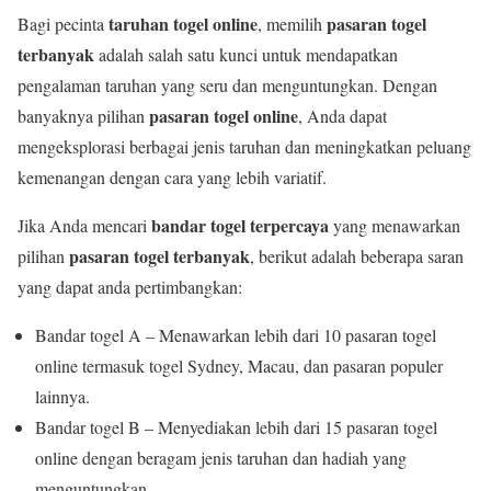
taruhan togel online
pasaran togel
Bagi pecinta
, memilih
terbanyak
adalah salah satu kunci untuk mendapatkan
pengalaman taruhan yang seru dan menguntungkan. Dengan
pasaran togel online
banyaknya pilihan
, Anda dapat
mengeksplorasi berbagai jenis taruhan dan meningkatkan peluang
kemenangan dengan cara yang lebih variatif.
bandar togel terpercaya
Jika Anda mencari
yang menawarkan
pasaran togel terbanyak
pilihan
, berikut adalah beberapa saran
yang dapat anda pertimbangkan:
Bandar togel A – Menawarkan lebih dari 10 pasaran togel
online termasuk togel Sydney, Macau, dan pasaran populer
lainnya.
Bandar togel B – Menyediakan lebih dari 15 pasaran togel
online dengan beragam jenis taruhan dan hadiah yang
menguntungkan.