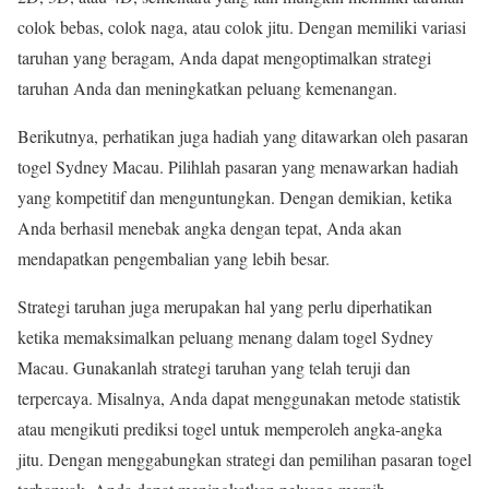
colok bebas, colok naga, atau colok jitu. Dengan memiliki variasi
taruhan yang beragam, Anda dapat mengoptimalkan strategi
taruhan Anda dan meningkatkan peluang kemenangan.
Berikutnya, perhatikan juga hadiah yang ditawarkan oleh pasaran
togel Sydney Macau. Pilihlah pasaran yang menawarkan hadiah
yang kompetitif dan menguntungkan. Dengan demikian, ketika
Anda berhasil menebak angka dengan tepat, Anda akan
mendapatkan pengembalian yang lebih besar.
Strategi taruhan juga merupakan hal yang perlu diperhatikan
ketika memaksimalkan peluang menang dalam togel Sydney
Macau. Gunakanlah strategi taruhan yang telah teruji dan
terpercaya. Misalnya, Anda dapat menggunakan metode statistik
atau mengikuti prediksi togel untuk memperoleh angka-angka
jitu. Dengan menggabungkan strategi dan pemilihan pasaran togel