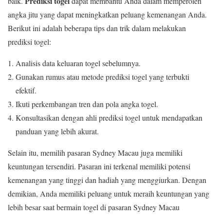
Prediksi togel
baik.
dapat membantu Anda dalam memperoleh
angka jitu yang dapat meningkatkan peluang kemenangan Anda.
Berikut ini adalah beberapa tips dan trik dalam melakukan
prediksi togel:
Analisis data keluaran togel sebelumnya.
Gunakan rumus atau metode prediksi togel yang terbukti
efektif.
Ikuti perkembangan tren dan pola angka togel.
Konsultasikan dengan ahli prediksi togel untuk mendapatkan
panduan yang lebih akurat.
Selain itu, memilih pasaran Sydney Macau juga memiliki
keuntungan tersendiri. Pasaran ini terkenal memiliki potensi
kemenangan yang tinggi dan hadiah yang menggiurkan. Dengan
demikian, Anda memiliki peluang untuk meraih keuntungan yang
lebih besar saat bermain togel di pasaran Sydney Macau