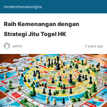
modernhumanorigins
Raih Kemenangan dengan
Strategi Jitu Togel HK
admin
2 years ago