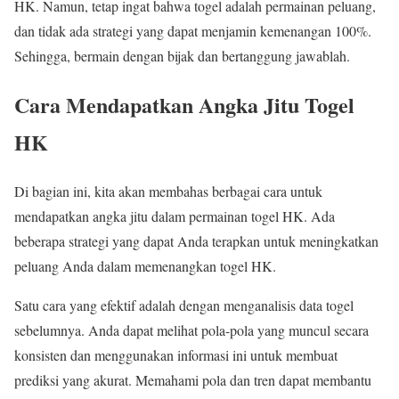
HK. Namun, tetap ingat bahwa togel adalah permainan peluang,
dan tidak ada strategi yang dapat menjamin kemenangan 100%.
Sehingga, bermain dengan bijak dan bertanggung jawablah.
Cara Mendapatkan Angka Jitu Togel
HK
Di bagian ini, kita akan membahas berbagai cara untuk
mendapatkan angka jitu dalam permainan togel HK. Ada
beberapa strategi yang dapat Anda terapkan untuk meningkatkan
peluang Anda dalam memenangkan togel HK.
Satu cara yang efektif adalah dengan menganalisis data togel
sebelumnya. Anda dapat melihat pola-pola yang muncul secara
konsisten dan menggunakan informasi ini untuk membuat
prediksi yang akurat. Memahami pola dan tren dapat membantu