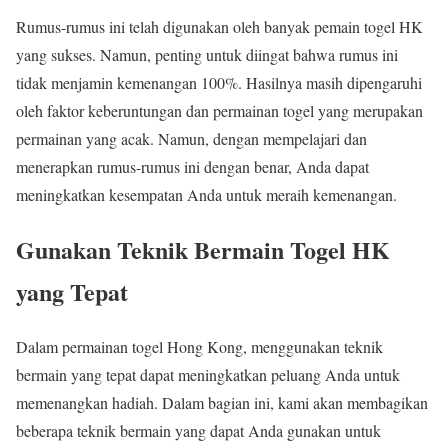
Rumus-rumus ini telah digunakan oleh banyak pemain togel HK
yang sukses. Namun, penting untuk diingat bahwa rumus ini
tidak menjamin kemenangan 100%. Hasilnya masih dipengaruhi
oleh faktor keberuntungan dan permainan togel yang merupakan
permainan yang acak. Namun, dengan mempelajari dan
menerapkan rumus-rumus ini dengan benar, Anda dapat
meningkatkan kesempatan Anda untuk meraih kemenangan.
Gunakan Teknik Bermain Togel HK
yang Tepat
Dalam permainan togel Hong Kong, menggunakan teknik
bermain yang tepat dapat meningkatkan peluang Anda untuk
memenangkan hadiah. Dalam bagian ini, kami akan membagikan
beberapa teknik bermain yang dapat Anda gunakan untuk