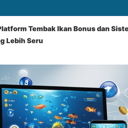
latform Tembak Ikan Bonus dan Sist
g Lebih Seru