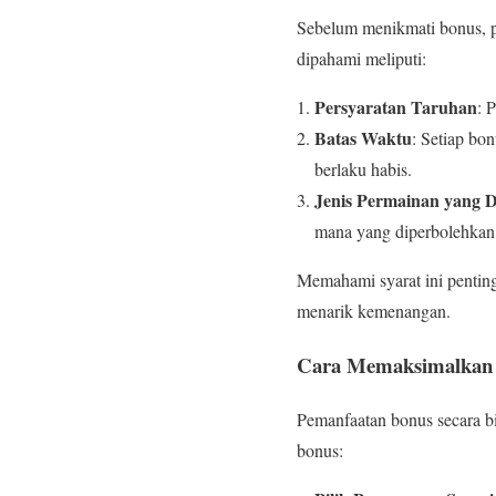
Sebelum menikmati bonus, p
dipahami meliputi:
Persyaratan Taruhan
: 
Batas Waktu
: Setiap bo
berlaku habis.
Jenis Permainan yang D
mana yang diperbolehkan
Memahami syarat ini pentin
menarik kemenangan.
Cara Memaksimalkan 
Pemanfaatan bonus secara b
bonus: