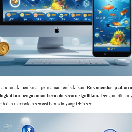
Rekomendasi platform
baru untuk menikmati permainan tembak ikan.
ingkatkan pengalaman bermain secara signifikan.
Dengan pilihan y
ih dan merasakan sensasi bermain yang lebih seru.