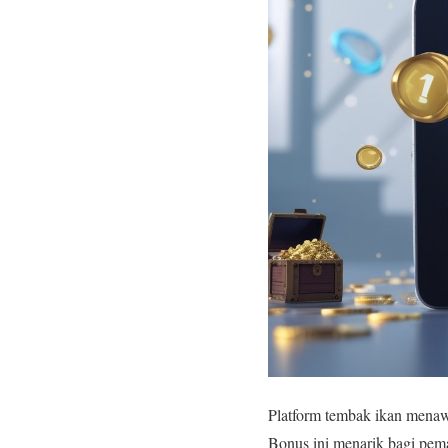
Platform tembak ikan mena
Bonus ini menarik bagi pem