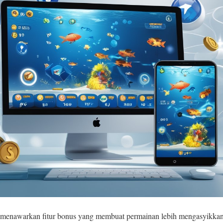
g menawarkan fitur bonus yang membuat permainan lebih mengasyikkan.