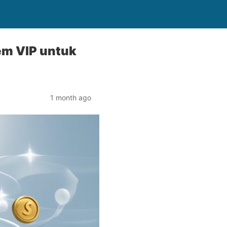
em VIP untuk
1 month ago