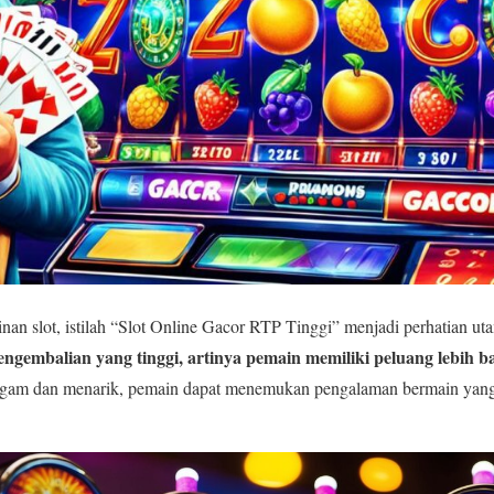
an slot, istilah “Slot Online Gacor RTP Tinggi” menjadi perhatian ut
ngembalian yang tinggi, artinya pemain memiliki peluang lebih 
ragam dan menarik, pemain dapat menemukan pengalaman bermain yan