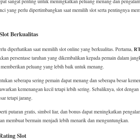
 tepat sangat penting untuk meningkatkan peluang menang dan pengal
ci yang perlu dipertimbangkan saat memilih slot serta pentingnya mem
Slot Berkualitas
RT
lu diperhatikan saat memilih slot online yang berkualitas. Pertama,
kan persentase taruhan yang dikembalikan kepada pemain dalam jangka
 memberikan peluang yang lebih baik untuk menang.
ntukan seberapa sering pemain dapat menang dan seberapa besar kemen
nawarkan kemenangan kecil tetapi lebih sering. Sebaliknya, slot dengan v
r tetapi jarang.
erti putaran gratis, simbol liar, dan bonus dapat meningkatkan penga
ni akan membuat bermain menjadi lebih menarik dan menguntungkan.
ating Slot