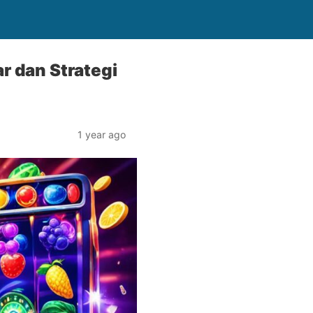
r dan Strategi
1 year ago