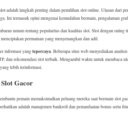
lot adalah langkah penting dalam pemilihan slot online. Ulasan dari p
rga. Ini termasuk opini mengenai kemudahan bermain, pengalaman graf
aran umum tentang popularitas dan kualitas slot. Slot dengan rating 
 menciptakan permainan yang menyenangkan dan adil.
tepercaya
er informasi yang
. Beberapa situs web menyediakan analisi
 RTP, dan rekomendasi slot terbaik. Mengambil waktu untuk membaca u
ang lebih terinformasi.
 Slot Gacor
t membantu pemain memaksimalkan peluang mereka saat bermain slot ga
perhatikan adalah manajemen bankroll dan pemanfaatan bonus serta fit