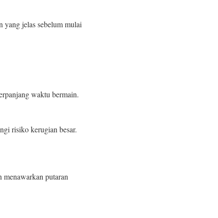
n yang jelas sebelum mulai
erpanjang waktu bermain.
i risiko kerugian besar.
an menawarkan putaran