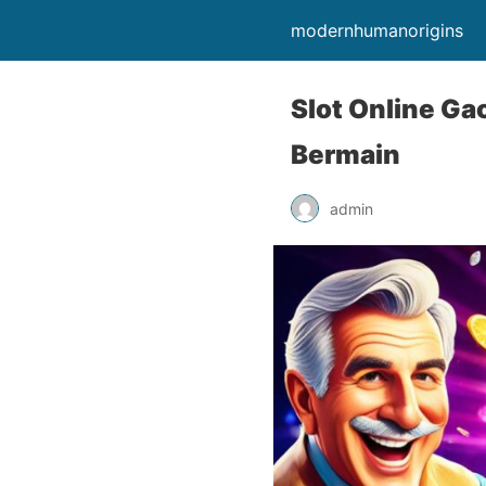
modernhumanorigins
Slot Online Ga
Bermain
admin