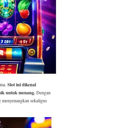
Slot ini dikenal
ama.
baik untuk menang.
Dengan
g menyenangkan sekaligus