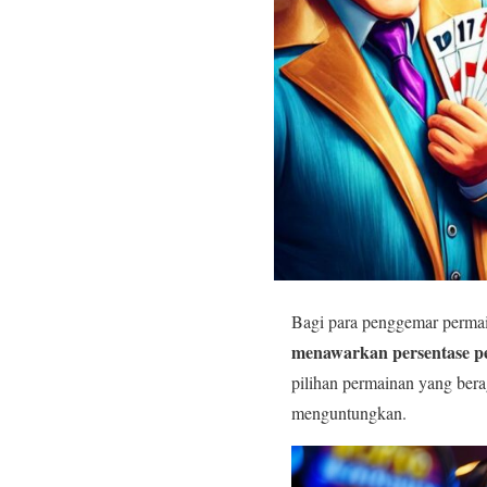
Bagi para penggemar permain
menawarkan persentase pe
pilihan permainan yang be
menguntungkan.