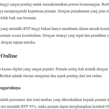
inggi sangat penting untuk memaksimalkan potensi kemenangan. Berbag
 juga mempengaruhi keputusan pemain. Dengan pemahaman yang jelas tent
lebih baik saat bermain.
 yang memiliki RTP tinggi bukan hanya membantu dalam meraih keuntu
main secara keseluruhan. Dengan strategi yang tepat dan pemilihan y
 dengan tujuan mereka.
 Online
 kasino digital yang sangat populer. Pemain sering kali tertarik denga
 Berikut adalah rincian mengenai dua aspek penting dari slot online.
engaruhnya
 adalah persentase dari total taruhan yang dikembalikan kepada pemain 
n slot memiliki RTP 95%, maka pemain dapat mengharapkan kembali 95 