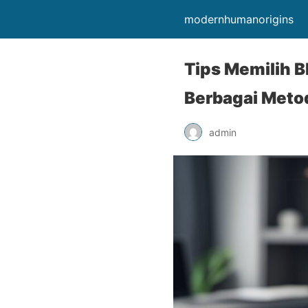
modernhumanorigins
Tips Memilih 
Berbagai Meto
admin