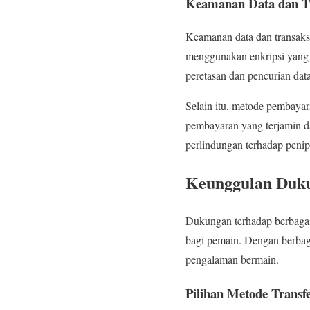
Keamanan Data dan T
Keamanan data dan transaksi
menggunakan enkripsi yang 
peretasan dan pencurian data
Selain itu, metode pembaya
pembayaran yang terjamin dan
perlindungan terhadap penip
Keunggulan Duk
Dukungan terhadap berbagai
bagi pemain. Dengan berbag
pengalaman bermain.
Pilihan Metode Transf