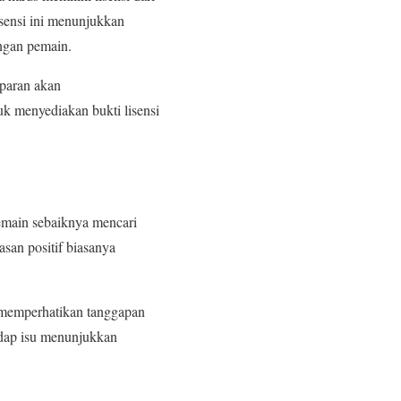
sensi ini menunjukkan
ungan pemain.
sparan akan
uk menyediakan bukti lisensi
Pemain sebaiknya mencari
san positif biasanya
u memperhatikan tanggapan
adap isu menunjukkan