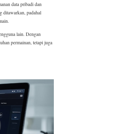
manan data pribadi dan
 ditawarkan, padahal
main.
 pengguna lain. Dengan
uhan permainan, tetapi juga