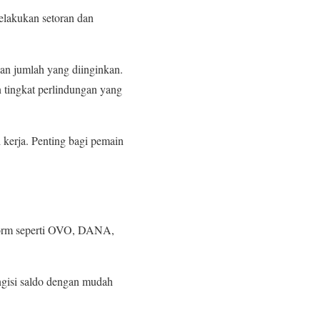
melakukan setoran dan
an jumlah yang diinginkan.
 tingkat perlindungan yang
 kerja. Penting bagi pemain
atform seperti OVO, DANA,
ngisi saldo dengan mudah