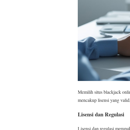
Memilih situs blackjack onl
mencakup lisensi yang valid,
Lisensi dan Regulasi
Lisensi dan regulasi merupak