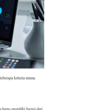
Beberapa kriteria utama
 harus memiliki lisensi dari