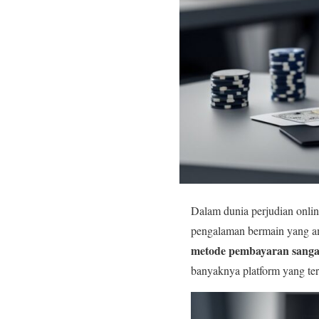
Dalam dunia perjudian onli
pengalaman bermain yang 
metode pembayaran sangat
banyaknya platform yang ter