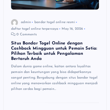
admin
bandar togel online resmi
daftar togel online terpercaya
May 16, 2026
0 Comments
Situs Bandar Togel Online dengan
Cashback Mingguan untuk Pemain Setia:
Pilihan Terbaik untuk Pengalaman
Bertaruh Anda
Dalam dunia game online, kaitan antara loyalitas
pemain dan keuntungan yang bisa didapatkannya
sangat penting. Bergabung dengan situs bandar togel
online yang menawarkan cashback mingguan menjadi
pilihan cerdas bagi pemain…