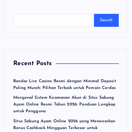
s
t
Search
s
p
a
Recent Posts
g
Bandar Live Casino Resmi dengan Minimal Deposit
i
Paling Murah: Pilihan Terbaik untuk Pemain Cerdas
Mengenal Sistem Keamanan Akun di Situs Sabung
n
Ayam Online Resmi Tahun 2026: Panduan Lengkap
untuk Pengguna
a
Situs Sabung Ayam Online 2026 yang Menawarkan
Bonus Cashback Mingguan Terbesar untuk