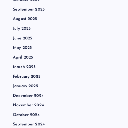
October 2025
September 2025
August 2025
July 2025
June 2025
May 2025
April 2025
March 2025
February 2025
January 2025
December 2024
November 2024
October 2024
September 2024