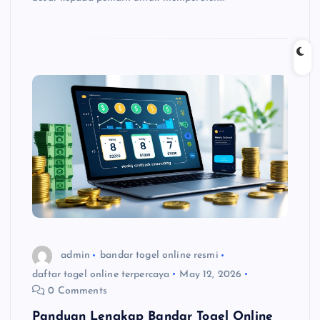
admin
bandar togel online resmi
daftar togel online terpercaya
May 12, 2026
0 Comments
Panduan Lengkap Bandar Togel Online