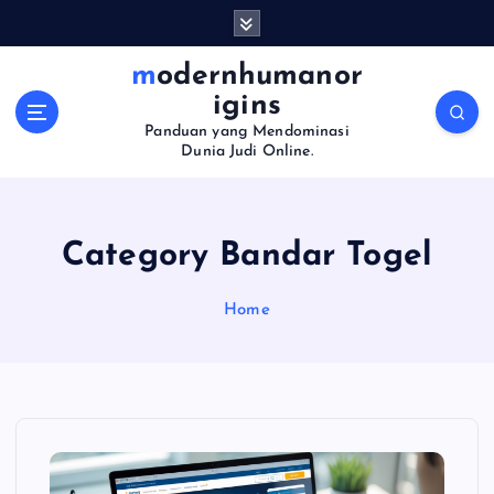
S
k
i
modernhumanor
p
igins
t
Panduan yang Mendominasi
o
Dunia Judi Online.
c
o
n
t
Category Bandar Togel
e
n
Home
t