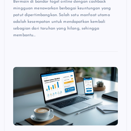
Bermain di bandar togel online dengan cashback
mingguan menawarkan berbagai keuntungan yang
patut dipertimbangkan. Salah satu manfaat utama
adalah kesempatan untuk mendapatkan kembali
sebagian dari taruhan yang hilang, sehingga
membantu…