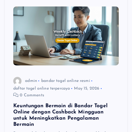
admin
bandar togel online resmi
daftar togel online terpercaya
May 15, 2026
0 Comments
Keuntungan Bermain di Bandar Togel
Online dengan Cashback Mingguan
untuk Meningkatkan Pengalaman
Bermain