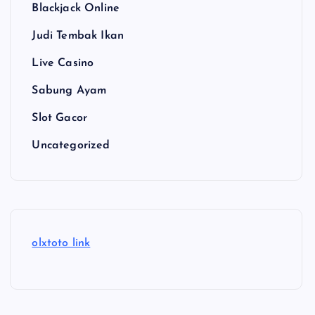
Blackjack Online
Judi Tembak Ikan
Live Casino
Sabung Ayam
Slot Gacor
Uncategorized
olxtoto link