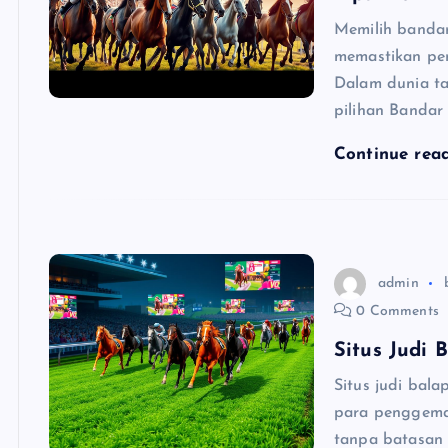
Memilih bandar
memastikan pe
Dalam dunia t
pilihan Bandar
Continue rea
admin
0 Comments
Situs Judi 
Situs judi bal
para penggemar
tanpa batasan 