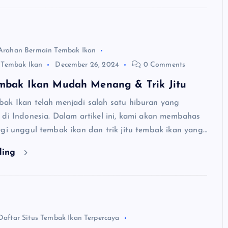
Arahan Bermain Tembak Ikan
Tembak Ikan
December 26, 2024
0 Comments
embak Ikan Mudah Menang & Trik Jitu
ak Ikan telah menjadi salah satu hiburan yang
 di Indonesia. Dalam artikel ini, kami akan membahas
egi unggul tembak ikan dan trik jitu tembak ikan yang…
ding
Daftar Situs Tembak Ikan Terpercaya