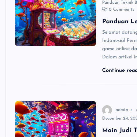
Panduan Teknik 
0 Comments
Panduan Le
Selamat datan
Indonesia! Per
game online d
Dalam artikel i
Continue rea
admin
December 24, 20
Main Judi 