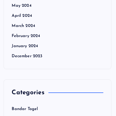
May 2024
April 2024
March 2024
February 2024
January 2024
December 2023
Categories
Bandar Togel