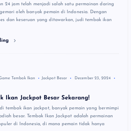
an 24 jam telah menjadi salah satu permainan daring
gemari oleh banyak pemain di Indonesia. Dengan
s dan keseruan yang ditawarkan, judi tembak ikan
ding
Game Tembak Ikan
Jackpot Besar
December 23, 2024
k Ikan Jackpot Besar Sekarang!
di tembak ikan jackpot, banyak pemain yang bermimpi
adiah besar. Tembak Ikan Jackpot adalah permainan
puler di Indonesia, di mana pemain tidak hanya