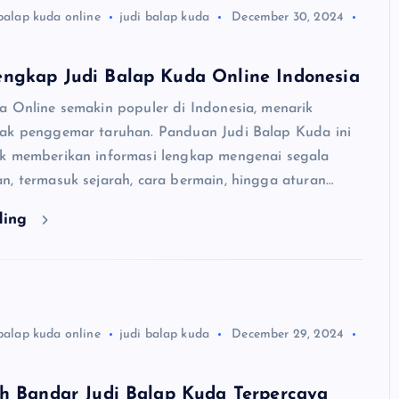
balap kuda online
judi balap kuda
December 30, 2024
ngkap Judi Balap Kuda Online Indonesia
a Online semakin populer di Indonesia, menarik
ak penggemar taruhan. Panduan Judi Balap Kuda ini
k memberikan informasi lengkap mengenai segala
n, termasuk sejarah, cara bermain, hingga aturan…
ding
balap kuda online
judi balap kuda
December 29, 2024
ih Bandar Judi Balap Kuda Terpercaya