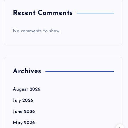
Recent Comments
No comments to show.
Archives
August 2026
July 2026
June 2026
May 2026