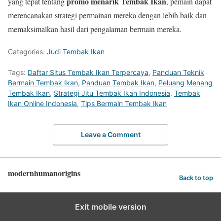
promo menarik Tembak Ikan
yang tepat tentang
, pemain dapat
merencanakan strategi permainan mereka dengan lebih baik dan
memaksimalkan hasil dari pengalaman bermain mereka.
Categories:
Judi Tembak Ikan
Tags:
Daftar Situs Tembak Ikan Terpercaya
,
Panduan Teknik
Bermain Tembak Ikan
,
Panduan Tembak Ikan
,
Peluang Menang
Tembak Ikan
,
Strategi Jitu Tembak Ikan Indonesia
,
Tembak
Ikan Online Indonesia
,
Tips Bermain Tembak Ikan
Leave a Comment
modernhumanorigins
Back to top
Exit mobile version