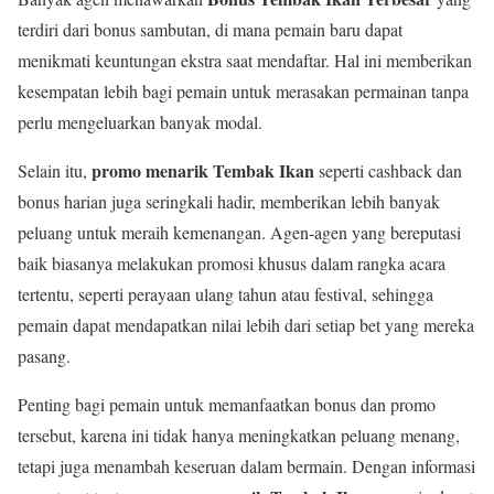
terdiri dari bonus sambutan, di mana pemain baru dapat
menikmati keuntungan ekstra saat mendaftar. Hal ini memberikan
kesempatan lebih bagi pemain untuk merasakan permainan tanpa
perlu mengeluarkan banyak modal.
promo menarik Tembak Ikan
Selain itu,
seperti cashback dan
bonus harian juga seringkali hadir, memberikan lebih banyak
peluang untuk meraih kemenangan. Agen-agen yang bereputasi
baik biasanya melakukan promosi khusus dalam rangka acara
tertentu, seperti perayaan ulang tahun atau festival, sehingga
pemain dapat mendapatkan nilai lebih dari setiap bet yang mereka
pasang.
Penting bagi pemain untuk memanfaatkan bonus dan promo
tersebut, karena ini tidak hanya meningkatkan peluang menang,
tetapi juga menambah keseruan dalam bermain. Dengan informasi