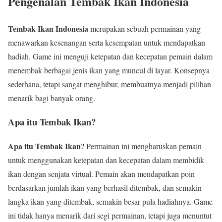
Pengenalan Tembak Ikan Indonesia
Tembak Ikan Indonesia
merupakan sebuah permainan yang
menawarkan kesenangan serta kesempatan untuk mendapatkan
hadiah. Game ini menguji ketepatan dan kecepatan pemain dalam
menembak berbagai jenis ikan yang muncul di layar. Konsepnya
sederhana, tetapi sangat menghibur, membuatnya menjadi pilihan
menarik bagi banyak orang.
Apa itu Tembak Ikan?
Apa itu Tembak Ikan
? Permainan ini mengharuskan pemain
untuk menggunakan ketepatan dan kecepatan dalam membidik
ikan dengan senjata virtual. Pemain akan mendapatkan poin
berdasarkan jumlah ikan yang berhasil ditembak, dan semakin
langka ikan yang ditembak, semakin besar pula hadiahnya. Game
ini tidak hanya menarik dari segi permainan, tetapi juga menuntut