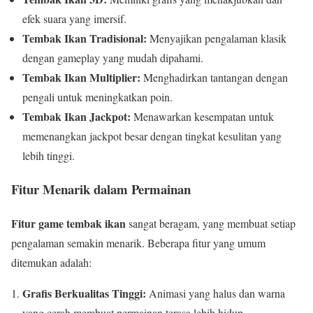
efek suara yang imersif.
Tembak Ikan Tradisional:
Menyajikan pengalaman klasik
dengan gameplay yang mudah dipahami.
Tembak Ikan Multiplier:
Menghadirkan tantangan dengan
pengali untuk meningkatkan poin.
Tembak Ikan Jackpot:
Menawarkan kesempatan untuk
memenangkan jackpot besar dengan tingkat kesulitan yang
lebih tinggi.
Fitur Menarik dalam Permainan
Fitur game tembak ikan
sangat beragam, yang membuat setiap
pengalaman semakin menarik. Beberapa fitur yang umum
ditemukan adalah:
Grafis Berkualitas Tinggi:
Animasi yang halus dan warna
yang cerah membuat permainan terasa lebih hidup.