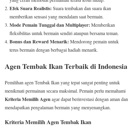
Efek Suara Realistis:
Suara tembakan dan suara ikan
memberikan sensasi yang mendalam saat bermain.
Mode Pemain Tunggal dan Multiplayer:
Memberikan
fleksibilitas untuk bermain sendiri ataupun bersama teman.
Bonus dan Reward Menarik:
Mendorong pemain untuk
terus bermain dengan berbagai hadiah menarik.
Agen Tembak Ikan Terbaik di Indonesia
Pemilihan agen Tembak Ikan yang tepat sangat penting untuk
menikmati permainan secara maksimal. Pemain perlu memahami
Kriteria Memilih Agen
agar dapat berinvestasi dengan aman dan
mendapatkan pengalaman bermain yang menyenangkan.
Kriteria Memilih Agen Tembak Ikan