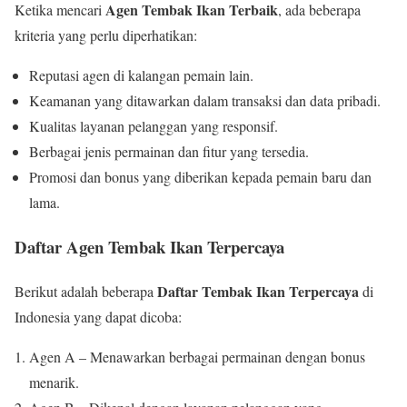
Agen Tembak Ikan Terbaik
Ketika mencari
, ada beberapa
kriteria yang perlu diperhatikan:
Reputasi agen di kalangan pemain lain.
Keamanan yang ditawarkan dalam transaksi dan data pribadi.
Kualitas layanan pelanggan yang responsif.
Berbagai jenis permainan dan fitur yang tersedia.
Promosi dan bonus yang diberikan kepada pemain baru dan
lama.
Daftar Agen Tembak Ikan Terpercaya
Daftar Tembak Ikan Terpercaya
Berikut adalah beberapa
di
Indonesia yang dapat dicoba:
Agen A – Menawarkan berbagai permainan dengan bonus
menarik.