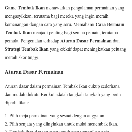
Game Tembak Ikan
menawarkan pengalaman permainan yang
mengasyikkan, terutama bagi mereka yang ingin meraih
Cara Bermain
kemenangan dengan cara yang seru. Memahami
Tembak Ikan
menjadi penting bagi semua pemain, terutama
Aturan Dasar Permainan
pemula. Pengenalan terhadap
dan
Strategi Tembak Ikan
yang efektif dapat meningkatkan peluang
meraih skor tinggi.
Aturan Dasar Permainan
Aturan dasar dalam permainan Tembak Ikan cukup sederhana
dan mudah diikuti. Berikut adalah langkah-langkah yang perlu
diperhatikan:
Pilih meja permainan yang sesuai dengan anggaran.
Pilih senjata yang diinginkan untuk mulai menembak ikan.
Tembak ikan dengan tepat untuk mengumpulkan poin