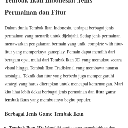
Permainan dan Fitur
Dalam dunia Tembak Ikan Indonesia, terdapat berbagai jenis
permainan yang menarik untuk dijelajahi. Setiap jenis permainan
menawarkan pengalaman bermain yang unik, complete with fitur-
fitur yang memperkaya gameplay. Pemain dapat memilih dari
beragam opsi, mulai dari Tembak Ikan 3D yang memukau secara
visual hingga Tembak Ikan Tradisional yang membawa nuansa
nostalgia. Teknik dan fitur yang berbeda juga mempengaruhi
strategi yang harus diterapkan untuk mencapai kemenangan. Mari
fitur game
kita lihat lebih dekat berbagai jenis permainan dan
tembak ikan
yang membuatnya begitu populer.
Berbagai Jenis Game Tembak Ikan
Tembak Ikan 3D:
Memiliki grafis yang menakjubkan dan