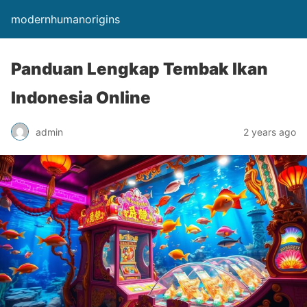
modernhumanorigins
Panduan Lengkap Tembak Ikan
Indonesia Online
admin
2 years ago