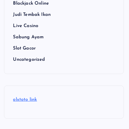
Blackjack Online
Judi Tembak Ikan
Live Casino
Sabung Ayam
Slot Gacor
Uncategorized
olxtoto link