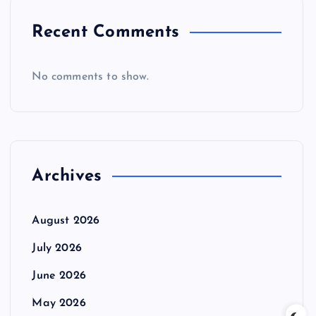
Recent Comments
No comments to show.
Archives
August 2026
July 2026
June 2026
May 2026