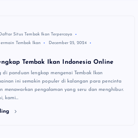
Daftar Situs Tembak Ikan Terpercaya
Bermain Tembak Ikan
December 25, 2024
ngkap Tembak Ikan Indonesia Online
g di panduan lengkap mengenai Tembak Ikan
mainan ini semakin populer di kalangan para pencinta
an menawarkan pengalaman yang seru dan menghibur.
ni, kami…
ding