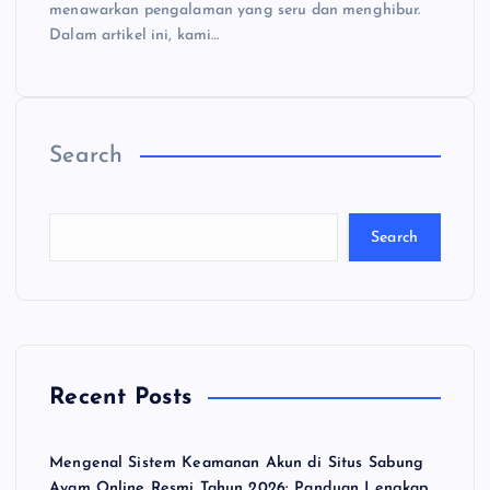
menawarkan pengalaman yang seru dan menghibur.
Dalam artikel ini, kami…
Search
Search
Recent Posts
Mengenal Sistem Keamanan Akun di Situs Sabung
Ayam Online Resmi Tahun 2026: Panduan Lengkap