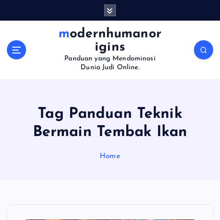
S
k
i
modernhumanor
p
igins
t
Panduan yang Mendominasi
o
Dunia Judi Online.
c
o
n
t
Tag Panduan Teknik
e
Bermain Tembak Ikan
n
t
Home