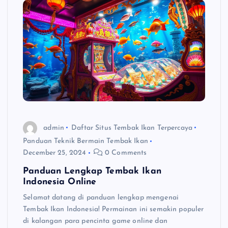
admin
Daftar Situs Tembak Ikan Terpercaya
Panduan Teknik Bermain Tembak Ikan
December 25, 2024
0 Comments
Panduan Lengkap Tembak Ikan
Indonesia Online
Selamat datang di panduan lengkap mengenai
Tembak Ikan Indonesia! Permainan ini semakin populer
di kalangan para pencinta game online dan