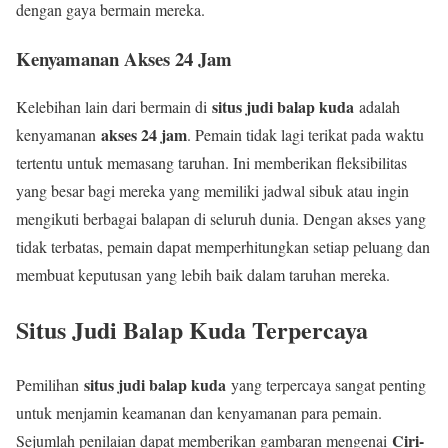
dengan gaya bermain mereka.
Kenyamanan Akses 24 Jam
situs judi balap kuda
Kelebihan lain dari bermain di
adalah
akses 24 jam
kenyamanan
. Pemain tidak lagi terikat pada waktu
tertentu untuk memasang taruhan. Ini memberikan fleksibilitas
yang besar bagi mereka yang memiliki jadwal sibuk atau ingin
mengikuti berbagai balapan di seluruh dunia. Dengan akses yang
tidak terbatas, pemain dapat memperhitungkan setiap peluang dan
membuat keputusan yang lebih baik dalam taruhan mereka.
Situs Judi Balap Kuda Terpercaya
situs judi balap kuda
Pemilihan
yang terpercaya sangat penting
untuk menjamin keamanan dan kenyamanan para pemain.
Ciri-
Sejumlah penilaian dapat memberikan gambaran mengenai