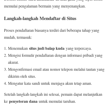
memulai pengalaman bermain yang menyenangkan.
Langkah-langkah Mendaftar di Situs
Proses pendaftaran biasanya terdiri dari beberapa tahap yang
mudah, termasuk:
situs judi balap kuda
Menemukan
yang terpercaya.
Mengisi formulir pendaftaran dengan informasi pribadi yang
akurat.
Mengonfirmasi email atau nomor telepon melalui tautan yang
dikirim oleh situs.
Mengatur kata sandi untuk menjaga akun tetap aman.
Setelah langkah-langkah ini selesai, pemain dapat melanjutkan
penyetoran dana
ke
untuk memulai taruhan.