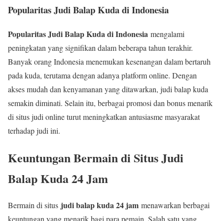
Popularitas Judi Balap Kuda di Indonesia
Popularitas Judi Balap Kuda di Indonesia
mengalami
peningkatan yang signifikan dalam beberapa tahun terakhir.
Banyak orang Indonesia menemukan kesenangan dalam bertaruh
pada kuda, terutama dengan adanya platform online. Dengan
akses mudah dan kenyamanan yang ditawarkan, judi balap kuda
semakin diminati. Selain itu, berbagai promosi dan bonus menarik
di situs judi online turut meningkatkan antusiasme masyarakat
terhadap judi ini.
Keuntungan Bermain di Situs Judi
Balap Kuda 24 Jam
judi balap kuda 24 jam
Bermain di situs
menawarkan berbagai
keuntungan yang menarik bagi para pemain. Salah satu yang