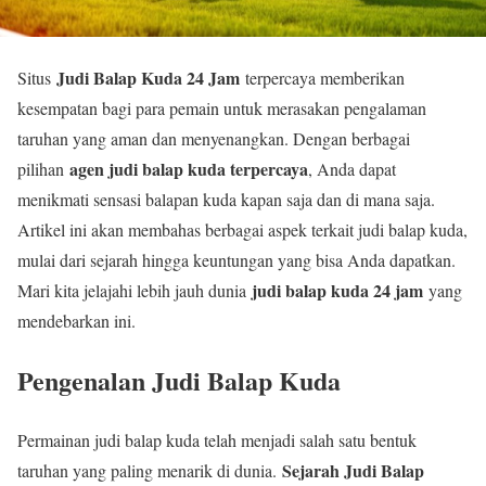
Judi Balap Kuda 24 Jam
Situs
terpercaya memberikan
kesempatan bagi para pemain untuk merasakan pengalaman
taruhan yang aman dan menyenangkan. Dengan berbagai
agen judi balap kuda terpercaya
pilihan
, Anda dapat
menikmati sensasi balapan kuda kapan saja dan di mana saja.
Artikel ini akan membahas berbagai aspek terkait judi balap kuda,
mulai dari sejarah hingga keuntungan yang bisa Anda dapatkan.
judi balap kuda 24 jam
Mari kita jelajahi lebih jauh dunia
yang
mendebarkan ini.
Pengenalan Judi Balap Kuda
Permainan judi balap kuda telah menjadi salah satu bentuk
Sejarah Judi Balap
taruhan yang paling menarik di dunia.