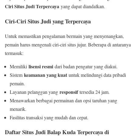
Ciri Situs Judi Terpercaya
yang dapat diandalkan.
Ciri-Ciri Situs Judi yang Terpercaya
Untuk memastikan pengalaman bermain yang menyenangkan,
pemain harus mengenali ciri-ciri situs jujur. Beberapa di antaranya
termasuk:
lisensi resmi
Memiliki
dari badan pengatur yang diakui.
keamanan yang kuat
Sistem
untuk melindungi data pribadi
pemain.
responsif
Layanan pelanggan yang
tersedia 24 jam.
Menawarkan berbagai permainan dan opsi taruhan yang
menarik.
Fasilitas transaksi yang mudah dan cepat.
Daftar Situs Judi Balap Kuda Terpercaya di