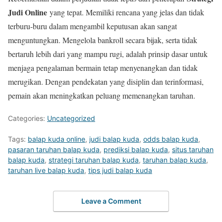
Judi Online
yang tepat. Memiliki rencana yang jelas dan tidak
terburu-buru dalam mengambil keputusan akan sangat
menguntungkan. Mengelola bankroll secara bijak, serta tidak
bertaruh lebih dari yang mampu rugi, adalah prinsip dasar untuk
menjaga pengalaman bermain tetap menyenangkan dan tidak
merugikan. Dengan pendekatan yang disiplin dan terinformasi,
pemain akan meningkatkan peluang memenangkan taruhan.
Categories:
Uncategorized
Tags:
balap kuda online
,
judi balap kuda
,
odds balap kuda
,
pasaran taruhan balap kuda
,
prediksi balap kuda
,
situs taruhan
balap kuda
,
strategi taruhan balap kuda
,
taruhan balap kuda
,
taruhan live balap kuda
,
tips judi balap kuda
Leave a Comment