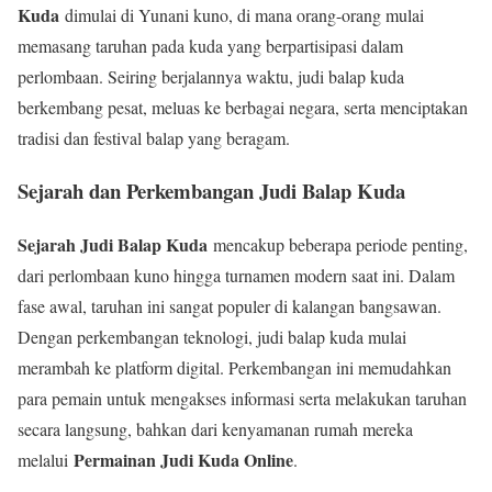
Kuda
dimulai di Yunani kuno, di mana orang-orang mulai
memasang taruhan pada kuda yang berpartisipasi dalam
perlombaan. Seiring berjalannya waktu, judi balap kuda
berkembang pesat, meluas ke berbagai negara, serta menciptakan
tradisi dan festival balap yang beragam.
Sejarah dan Perkembangan Judi Balap Kuda
Sejarah Judi Balap Kuda
mencakup beberapa periode penting,
dari perlombaan kuno hingga turnamen modern saat ini. Dalam
fase awal, taruhan ini sangat populer di kalangan bangsawan.
Dengan perkembangan teknologi, judi balap kuda mulai
merambah ke platform digital. Perkembangan ini memudahkan
para pemain untuk mengakses informasi serta melakukan taruhan
secara langsung, bahkan dari kenyamanan rumah mereka
Permainan Judi Kuda Online
melalui
.