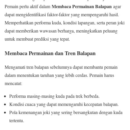
Membaca Permainan Balapan
Pemain perlu aktif dalam
agar
dapat mengidentifikasi faktor-faktor yang mempengaruhi hasil.
Memperhatikan performa kuda, kondisi lapangan, serta peran joki
dapat memberikan wawasan berharga, meningkatkan peluang
untuk membuat prediksi yang tepat.
Membaca Permainan dan Tren Balapan
Mengamati tren balapan sebelumnya dapat membantu pemain
dalam menentukan taruhan yang lebih cerdas. Pemain harus
mencatat:
Performa masing-masing kuda pada trek berbeda.
Kondisi cuaca yang dapat memengaruhi kecepatan balapan.
Pola kemenangan joki yang sering bersangkutan dengan kuda
tertentu.