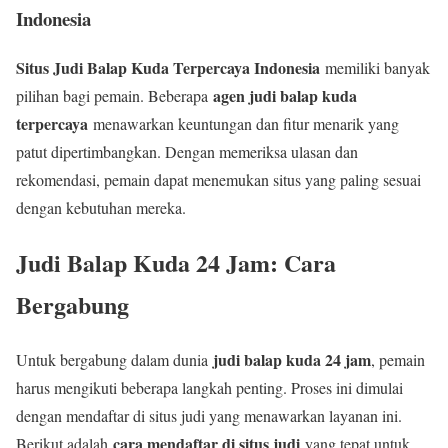
Indonesia
Situs Judi Balap Kuda Terpercaya Indonesia
memiliki banyak
agen judi balap kuda
pilihan bagi pemain. Beberapa
terpercaya
menawarkan keuntungan dan fitur menarik yang
patut dipertimbangkan. Dengan memeriksa ulasan dan
rekomendasi, pemain dapat menemukan situs yang paling sesuai
dengan kebutuhan mereka.
Judi Balap Kuda 24 Jam: Cara
Bergabung
judi balap kuda 24 jam
Untuk bergabung dalam dunia
, pemain
harus mengikuti beberapa langkah penting. Proses ini dimulai
dengan mendaftar di situs judi yang menawarkan layanan ini.
cara mendaftar di situs judi
Berikut adalah
yang tepat untuk