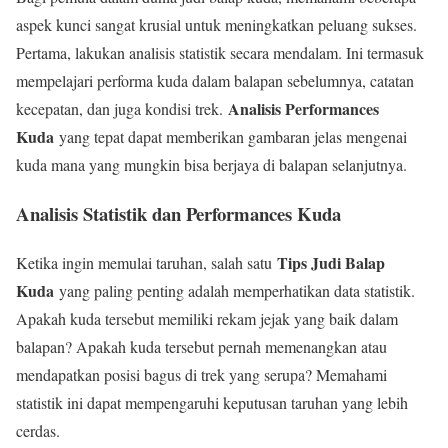
aspek kunci sangat krusial untuk meningkatkan peluang sukses.
Pertama, lakukan analisis statistik secara mendalam. Ini termasuk
mempelajari performa kuda dalam balapan sebelumnya, catatan
Analisis Performances
kecepatan, dan juga kondisi trek.
Kuda
yang tepat dapat memberikan gambaran jelas mengenai
kuda mana yang mungkin bisa berjaya di balapan selanjutnya.
Analisis Statistik dan Performances Kuda
Tips Judi Balap
Ketika ingin memulai taruhan, salah satu
Kuda
yang paling penting adalah memperhatikan data statistik.
Apakah kuda tersebut memiliki rekam jejak yang baik dalam
balapan? Apakah kuda tersebut pernah memenangkan atau
mendapatkan posisi bagus di trek yang serupa? Memahami
statistik ini dapat mempengaruhi keputusan taruhan yang lebih
cerdas.