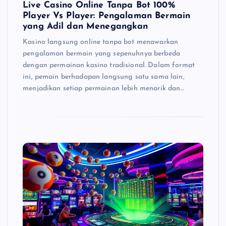
Live Casino Online Tanpa Bot 100%
Player Vs Player: Pengalaman Bermain
yang Adil dan Menegangkan
Kasino langsung online tanpa bot menawarkan
pengalaman bermain yang sepenuhnya berbeda
dengan permainan kasino tradisional. Dalam format
ini, pemain berhadapan langsung satu sama lain,
menjadikan setiap permainan lebih menarik dan…