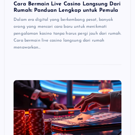
Cara Bermain Live Casino Langsung Dari
Rumah: Panduan Lengkap untuk Pemula
Dalam era digital yang berkembang pesat, banyak
orang yang mencari cara baru untuk menikmati
pengalaman kasino tanpa harus pergi jauh dari rumah.
Cara bermain live casino langsung dari rumah
menawarkan…