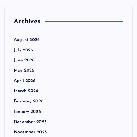
Archives
August 2026
July 2026
June 2026
May 2026
April 2026
March 2026
February 2026
January 2026
December 2025
November 2025