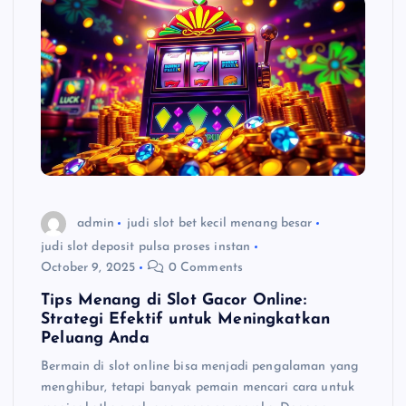
admin
judi slot bet kecil menang besar
judi slot deposit pulsa proses instan
October 9, 2025
0 Comments
Tips Menang di Slot Gacor Online:
Strategi Efektif untuk Meningkatkan
Peluang Anda
Bermain di slot online bisa menjadi pengalaman yang
menghibur, tetapi banyak pemain mencari cara untuk