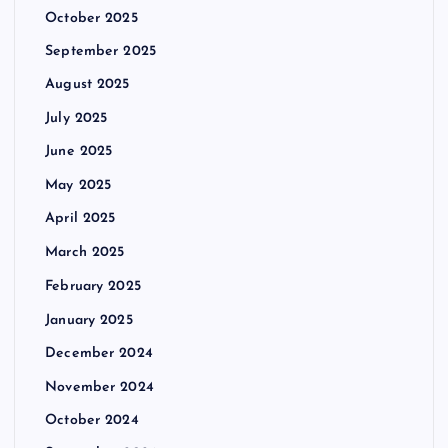
October 2025
September 2025
August 2025
July 2025
June 2025
May 2025
April 2025
March 2025
February 2025
January 2025
December 2024
November 2024
October 2024