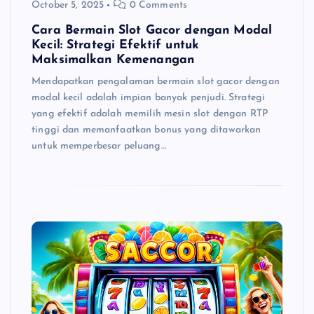
October 5, 2025
0 Comments
Cara Bermain Slot Gacor dengan Modal
Kecil: Strategi Efektif untuk
Maksimalkan Kemenangan
Mendapatkan pengalaman bermain slot gacor dengan
modal kecil adalah impian banyak penjudi. Strategi
yang efektif adalah memilih mesin slot dengan RTP
tinggi dan memanfaatkan bonus yang ditawarkan
untuk memperbesar peluang…