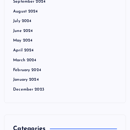
September 2024
August 2024
July 2024
June 2024
May 2024
April 2024
March 2024
February 2024
January 2024
December 2023
Categories