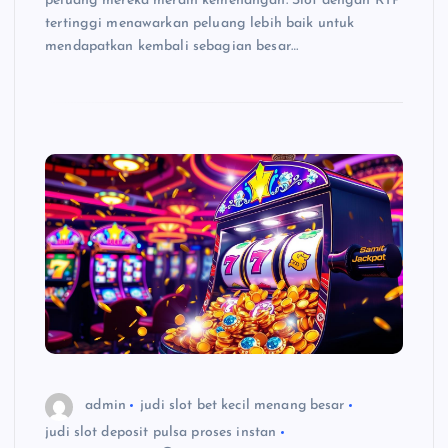
peluang mereka meraih kemenangan. Slot dengan RTP
tertinggi menawarkan peluang lebih baik untuk
mendapatkan kembali sebagian besar…
admin
judi slot bet kecil menang besar
judi slot deposit pulsa proses instan