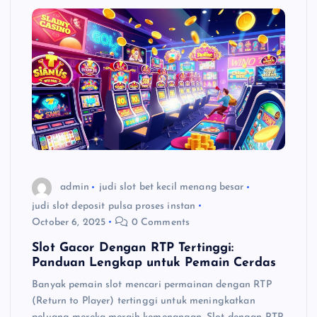
admin
judi slot bet kecil menang besar
judi slot deposit pulsa proses instan
October 6, 2025
0 Comments
Slot Gacor Dengan RTP Tertinggi:
Panduan Lengkap untuk Pemain Cerdas
Banyak pemain slot mencari permainan dengan RTP
(Return to Player) tertinggi untuk meningkatkan