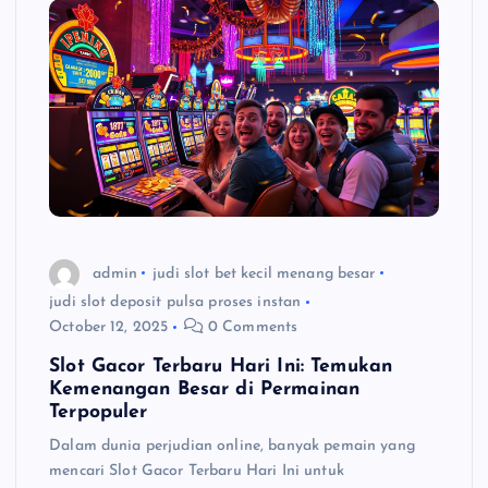
admin
judi slot bet kecil menang besar
judi slot deposit pulsa proses instan
October 12, 2025
0 Comments
Slot Gacor Terbaru Hari Ini: Temukan
Kemenangan Besar di Permainan
Terpopuler
Dalam dunia perjudian online, banyak pemain yang
mencari Slot Gacor Terbaru Hari Ini untuk