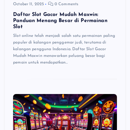
October 11, 2025
0 Comments
Daftar Slot Gacor Mudah Maxwin:
Panduan Menang Besar di Permainan
Slot
Slot online telah menjadi salah satu permainan paling
populer di kalangan penggemar judi, terutama di
kalangan pengguna Indonesia. Daftar Slot Gacor
Mudah Maxwin menawarkan peluang besar bagi
pemain untuk mendapatkan…