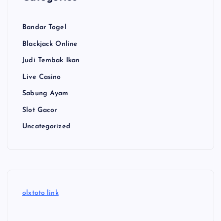
Bandar Togel
Blackjack Online
Judi Tembak Ikan
Live Casino
Sabung Ayam
Slot Gacor
Uncategorized
olxtoto link