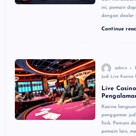
ini, pemain da
dengan dealer
Continue rea
admin
Judi Live Kasino
Live Casin
Pengalaman
Kasino langsun
penggemar judi
fisik. Pemain d
pemain lain, m