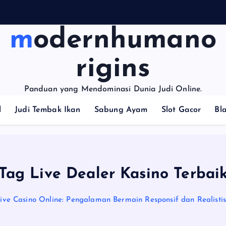
y
a
modernhumano
rigins
Panduan yang Mendominasi Dunia Judi Online.
l
Judi Tembak Ikan
Sabung Ayam
Slot Gacor
Bl
Tag Live Dealer Kasino Terbai
ive Casino Online: Pengalaman Bermain Responsif dan Realisti