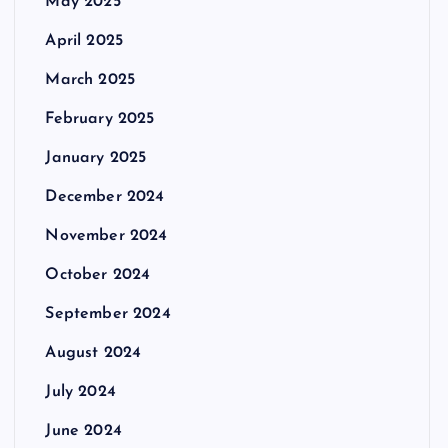
May 2025
April 2025
March 2025
February 2025
January 2025
December 2024
November 2024
October 2024
September 2024
August 2024
July 2024
June 2024