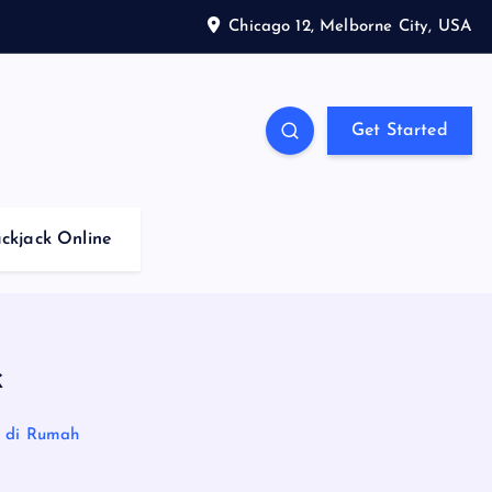
Chicago 12, Melborne City, USA
Get Started
ackjack Online
k
s di Rumah