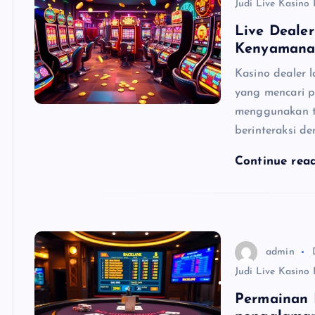
Judi Live Kasino
Live Deale
Kenyamana
Kasino dealer 
yang mencari p
menggunakan t
berinteraksi d
Continue rea
admin
Judi Live Kasino
Permainan 