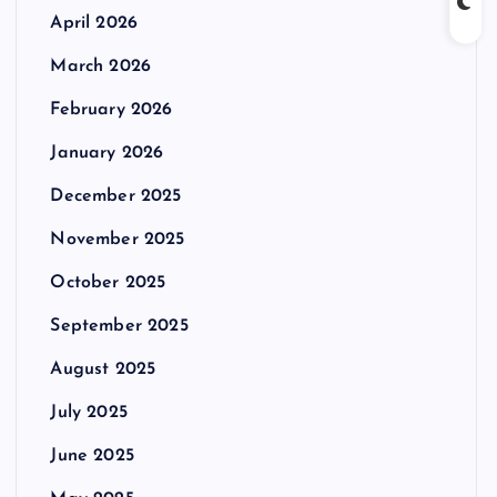
April 2026
March 2026
February 2026
January 2026
December 2025
November 2025
October 2025
September 2025
August 2025
July 2025
June 2025