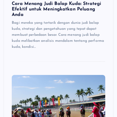
Cara Menang Judi Balap Kuda: Strategi
Efektif untuk Meningkatkan Peluang
Anda
Bagi mereka yang tertarik dengan dunia judi balap
kuda, strategi dan pengetahuan yang tepat dapat
membuat perbedaan besar. Cara menang judi balap
kuda melibatkan analisis mendalam tentang performa
kuda, kondisi…