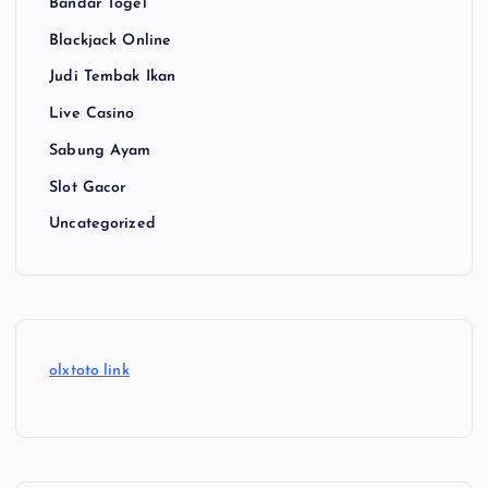
Bandar Togel
Blackjack Online
Judi Tembak Ikan
Live Casino
Sabung Ayam
Slot Gacor
Uncategorized
olxtoto link