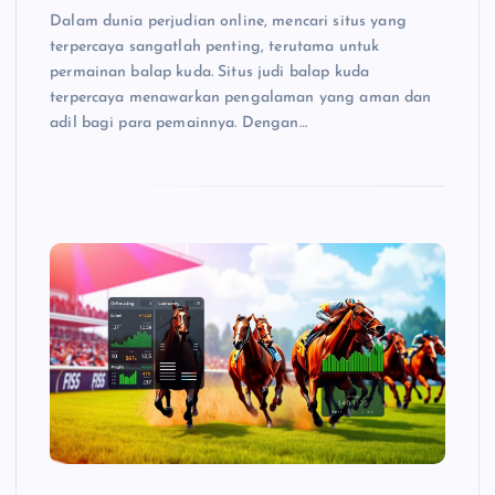
Dalam dunia perjudian online, mencari situs yang
terpercaya sangatlah penting, terutama untuk
permainan balap kuda. Situs judi balap kuda
terpercaya menawarkan pengalaman yang aman dan
adil bagi para pemainnya. Dengan…