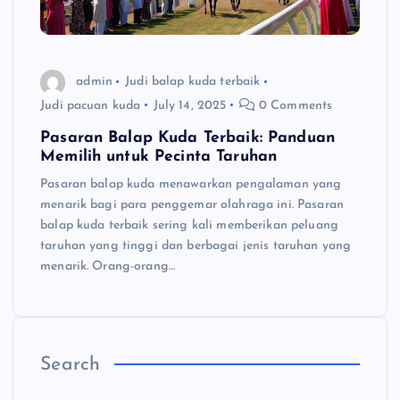
admin
Judi balap kuda terbaik
Judi pacuan kuda
July 14, 2025
0 Comments
Pasaran Balap Kuda Terbaik: Panduan
Memilih untuk Pecinta Taruhan
Pasaran balap kuda menawarkan pengalaman yang
menarik bagi para penggemar olahraga ini. Pasaran
balap kuda terbaik sering kali memberikan peluang
taruhan yang tinggi dan berbagai jenis taruhan yang
menarik. Orang-orang…
Search