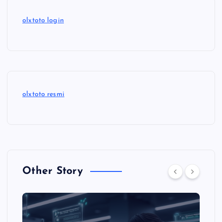
olxtoto login
olxtoto resmi
Other Story