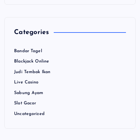
Categories
Bandar Togel
Blackjack Online
Judi Tembak Ikan
Live Casino
Sabung Ayam
Slot Gacor
Uncategorized