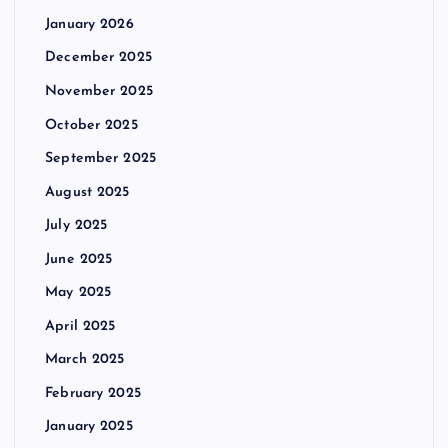
January 2026
December 2025
November 2025
October 2025
September 2025
August 2025
July 2025
June 2025
May 2025
April 2025
March 2025
February 2025
January 2025