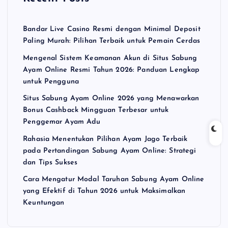
Bandar Live Casino Resmi dengan Minimal Deposit
Paling Murah: Pilihan Terbaik untuk Pemain Cerdas
Mengenal Sistem Keamanan Akun di Situs Sabung
Ayam Online Resmi Tahun 2026: Panduan Lengkap
untuk Pengguna
Situs Sabung Ayam Online 2026 yang Menawarkan
Bonus Cashback Mingguan Terbesar untuk
Penggemar Ayam Adu
Rahasia Menentukan Pilihan Ayam Jago Terbaik
pada Pertandingan Sabung Ayam Online: Strategi
dan Tips Sukses
Cara Mengatur Modal Taruhan Sabung Ayam Online
yang Efektif di Tahun 2026 untuk Maksimalkan
Keuntungan