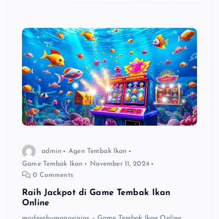
admin
Agen Tembak Ikan
Game Tembak Ikan
November 11, 2024
0 Comments
Raih Jackpot di Game Tembak Ikan
Online
modernhumanorigins – Game Tembak Ikan Online