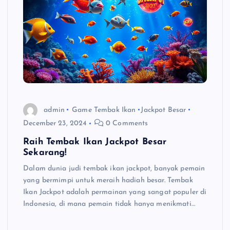
admin
Game Tembak Ikan
Jackpot Besar
December 23, 2024
0 Comments
Raih Tembak Ikan Jackpot Besar
Sekarang!
Dalam dunia judi tembak ikan jackpot, banyak pemain
yang bermimpi untuk meraih hadiah besar. Tembak
Ikan Jackpot adalah permainan yang sangat populer di
Indonesia, di mana pemain tidak hanya menikmati…