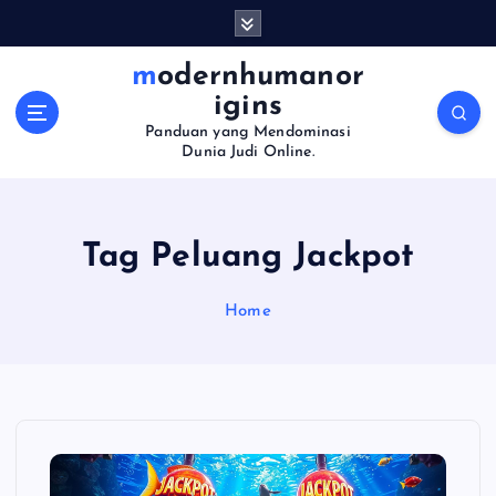
S
k
i
modernhumanor
p
igins
t
Panduan yang Mendominasi
o
Dunia Judi Online.
c
o
n
t
Tag Peluang Jackpot
e
n
Home
t