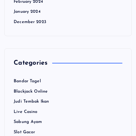
February 2024
January 2024
December 2023
Categories
Bandar Togel
Blackjack Online
Judi Tembak Ikan
Live Casino
Sabung Ayam
Slot Gacor