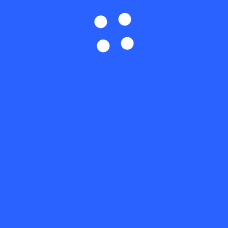
Daftar Situs Live Kasino Bonus Besar
 Resmi
July 5, 2025
0 Comments
o Online: Pengalaman Bermain Responsif
is di Rumah
no langsung menjadi pilihan utama bagi banyak orang
asakan atmosfer kasino tradisional dari kenyamanan
 Pengalaman ini menggabungkan elemen langsung
gi canggih, memungkinkan pemain berinteraksi…
ding