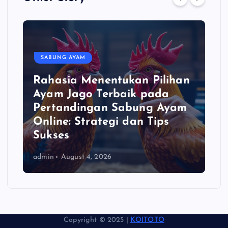
SABUNG AYAM
Rahasia Menentukan Pilihan
Ayam Jago Terbaik pada
Pertandingan Sabung Ayam
Online: Strategi dan Tips
Sukses
admin
August 4, 2026
Copyright © 2025 |
KOITOTO