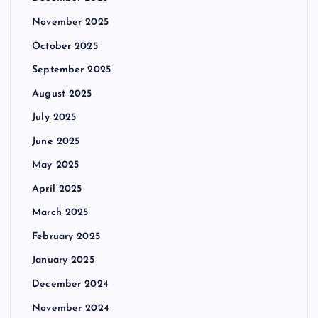
November 2025
October 2025
September 2025
August 2025
July 2025
June 2025
May 2025
April 2025
March 2025
February 2025
January 2025
December 2024
November 2024