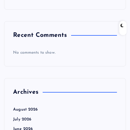
Recent Comments
No comments to show.
Archives
August 2026
July 2026
June 2026