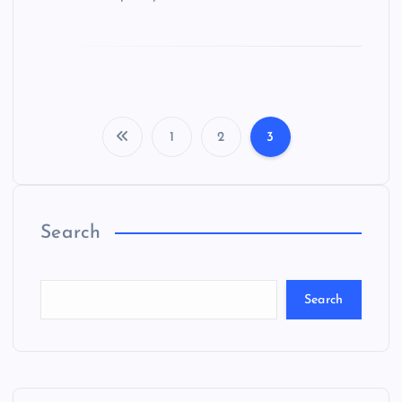
1
2
3
P
o
Search
s
t
Search
s
p