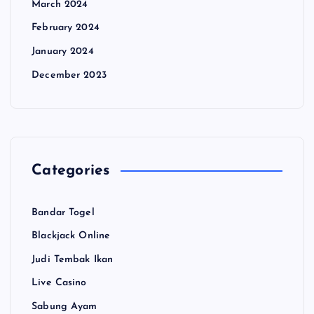
March 2024
February 2024
January 2024
December 2023
Categories
Bandar Togel
Blackjack Online
Judi Tembak Ikan
Live Casino
Sabung Ayam