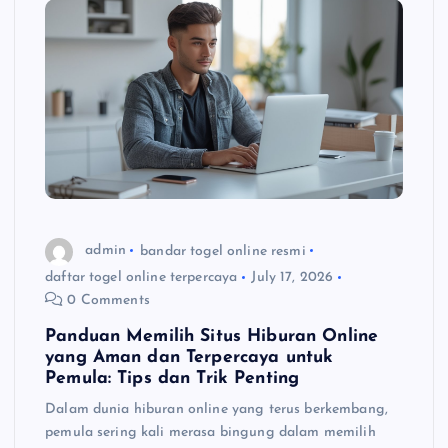
admin
bandar togel online resmi
daftar togel online terpercaya
July 17, 2026
0 Comments
Panduan Memilih Situs Hiburan Online
yang Aman dan Terpercaya untuk
Pemula: Tips dan Trik Penting
Dalam dunia hiburan online yang terus berkembang,
pemula sering kali merasa bingung dalam memilih