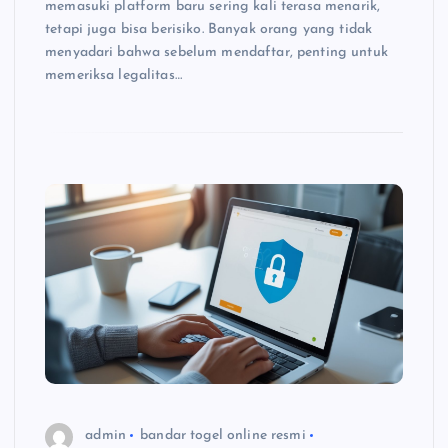
memasuki platform baru sering kali terasa menarik,
tetapi juga bisa berisiko. Banyak orang yang tidak
menyadari bahwa sebelum mendaftar, penting untuk
memeriksa legalitas…
admin
bandar togel online resmi