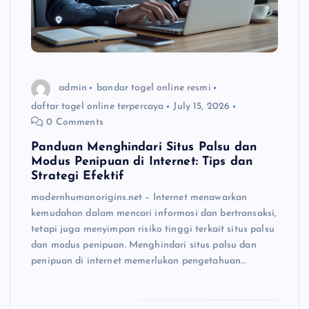
admin
bandar togel online resmi
daftar togel online terpercaya
July 15, 2026
0 Comments
Panduan Menghindari Situs Palsu dan
Modus Penipuan di Internet: Tips dan
Strategi Efektif
modernhumanorigins.net – Internet menawarkan
kemudahan dalam mencari informasi dan bertransaksi,
tetapi juga menyimpan risiko tinggi terkait situs palsu
dan modus penipuan. Menghindari situs palsu dan
penipuan di internet memerlukan pengetahuan…