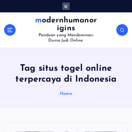
S
k
i
modernhumanor
p
igins
t
Panduan yang Mendominasi
o
Dunia Judi Online.
c
o
n
t
Tag situs togel online
e
terpercaya di Indonesia
n
t
Home