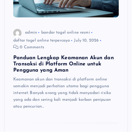
admin
bandar togel online resmi
daftar togel online terpercaya
July 10, 2026
0 Comments
Panduan Lengkap Keamanan Akun dan
Transaksi di Platform Online untuk
Pengguna yang Aman
Keamanan akun dan transaksi di platform online
semakin menjadi perhatian utama bagi pengguna
internet. Banyak orang yang tidak menyadari risiko
yang ada dan sering kali menjadi korban penipuan
atau pencurian…