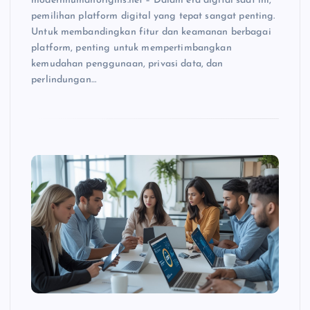
modernhumanorigins.net – Dalam era digital saat ini,
pemilihan platform digital yang tepat sangat penting.
Untuk membandingkan fitur dan keamanan berbagai
platform, penting untuk mempertimbangkan
kemudahan penggunaan, privasi data, dan
perlindungan…