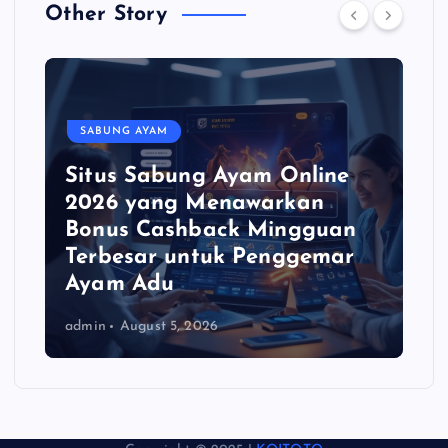
Other Story
SABUNG AYAM
Situs Sabung Ayam Online
2026 yang Menawarkan
Bonus Cashback Mingguan
Terbesar untuk Penggemar
Ayam Adu
admin
August 5, 2026