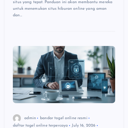
situs yang tepat. Panduan ini akan membantu mereka
untuk menemukan situs hiburan online yang aman
dan…
admin
bandar togel online resmi
daftar togel online terpercaya
July 16, 2026