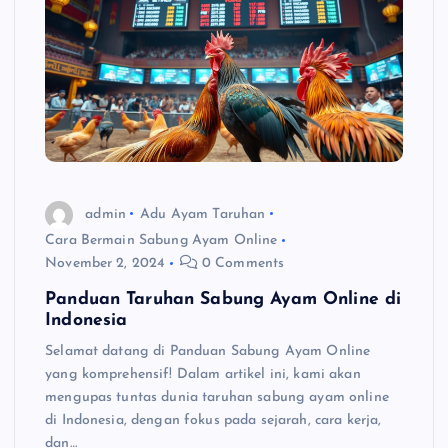
admin
Adu Ayam Taruhan
Cara Bermain Sabung Ayam Online
November 2, 2024
0 Comments
Panduan Taruhan Sabung Ayam Online di
Indonesia
Selamat datang di Panduan Sabung Ayam Online
yang komprehensif! Dalam artikel ini, kami akan
mengupas tuntas dunia taruhan sabung ayam online
di Indonesia, dengan fokus pada sejarah, cara kerja,
dan…