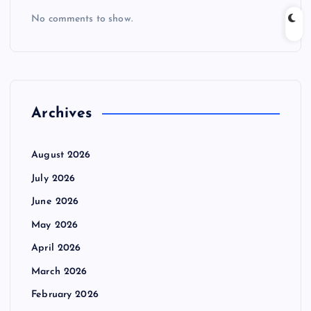
No comments to show.
Archives
August 2026
July 2026
June 2026
May 2026
April 2026
March 2026
February 2026