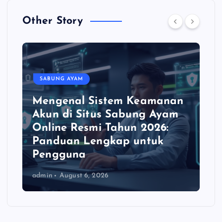
Other Story
SABUNG AYAM
Mengenal Sistem Keamanan
Akun di Situs Sabung Ayam
Online Resmi Tahun 2026:
Panduan Lengkap untuk
Pengguna
admin
August 6, 2026