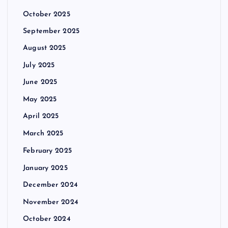
October 2025
September 2025
August 2025
July 2025
June 2025
May 2025
April 2025
March 2025
February 2025
January 2025
December 2024
November 2024
October 2024