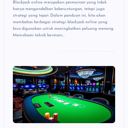
Blackjack online merupakan permainan yang tidak
hanya mengandalkan keberuntungan, tetapi juga
strategi yang tepat. Dalam panduan ini, kita akan
membahas berbagai strategi blackjack online yang
bisa digunakan untuk meningkatkan peluang menang.
Memahami teknik bermain…