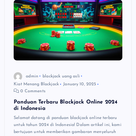
admin
blackjack uang asli
Kiat Menang Blackjack
January 10, 2025
0 Comments
Panduan Terbaru Blackjack Online 2024
di Indonesia
Selamat datang di panduan blackjack online terbaru
untuk tahun 2024 di Indonesia! Dalam artikel ini, kami
bertujuan untuk memberikan gambaran menyeluruh