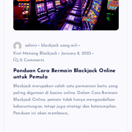
admin
blackjack uang asli
Kiat Menang Blackjack
January 8, 2025
0 Comments
Panduan Cara Bermain Blackjack Online
untuk Pemula
Blackjack merupakan salah satu permainan kartu yang
paling digemari di kasino online. Dalam Cara Bermain
Blackjack Online, pemain tidak hanya mengandalkan
keberuntungan, tetapi juga strategi dan keterampilan.
Panduan ini akan membawa…