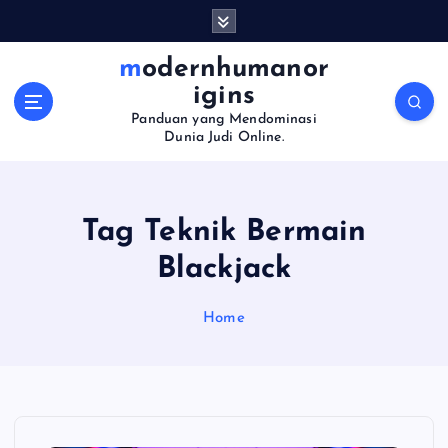
S
k
i
modernhumanor
p
igins
t
Panduan yang Mendominasi
o
Dunia Judi Online.
c
o
n
t
Tag Teknik Bermain
e
Blackjack
n
t
Home