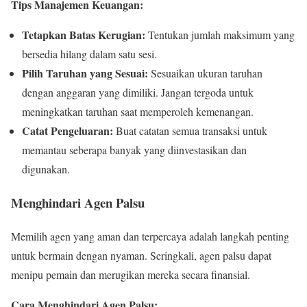
Tips Manajemen Keuangan:
Tetapkan Batas Kerugian:
Tentukan jumlah maksimum yang
bersedia hilang dalam satu sesi.
Pilih Taruhan yang Sesuai:
Sesuaikan ukuran taruhan
dengan anggaran yang dimiliki. Jangan tergoda untuk
meningkatkan taruhan saat memperoleh kemenangan.
Catat Pengeluaran:
Buat catatan semua transaksi untuk
memantau seberapa banyak yang diinvestasikan dan
digunakan.
Menghindari Agen Palsu
Memilih agen yang aman dan terpercaya adalah langkah penting
untuk bermain dengan nyaman. Seringkali, agen palsu dapat
menipu pemain dan merugikan mereka secara finansial.
Cara Menghindari Agen Palsu: