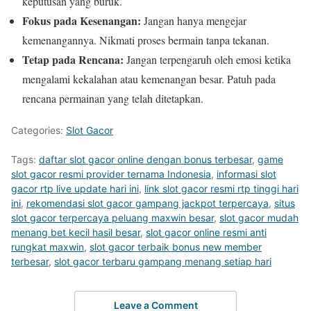
keputusan yang buruk.
Fokus pada Kesenangan:
Jangan hanya mengejar
kemenangannya. Nikmati proses bermain tanpa tekanan.
Tetap pada Rencana:
Jangan terpengaruh oleh emosi ketika
mengalami kekalahan atau kemenangan besar. Patuh pada
rencana permainan yang telah ditetapkan.
Categories:
Slot Gacor
Tags:
daftar slot gacor online dengan bonus terbesar
,
game
slot gacor resmi provider ternama Indonesia
,
informasi slot
gacor rtp live update hari ini
,
link slot gacor resmi rtp tinggi hari
ini
,
rekomendasi slot gacor gampang jackpot terpercaya
,
situs
slot gacor terpercaya peluang maxwin besar
,
slot gacor mudah
menang bet kecil hasil besar
,
slot gacor online resmi anti
rungkat maxwin
,
slot gacor terbaik bonus new member
terbesar
,
slot gacor terbaru gampang menang setiap hari
Leave a Comment