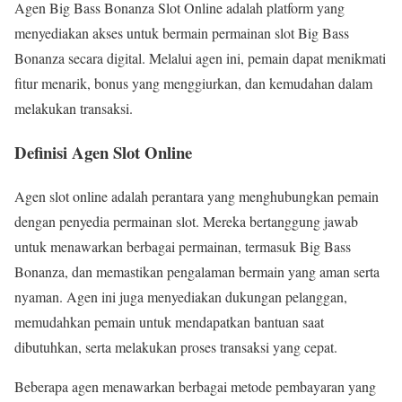
Agen Big Bass Bonanza Slot Online adalah platform yang
menyediakan akses untuk bermain permainan slot Big Bass
Bonanza secara digital. Melalui agen ini, pemain dapat menikmati
fitur menarik, bonus yang menggiurkan, dan kemudahan dalam
melakukan transaksi.
Definisi Agen Slot Online
Agen slot online adalah perantara yang menghubungkan pemain
dengan penyedia permainan slot. Mereka bertanggung jawab
untuk menawarkan berbagai permainan, termasuk Big Bass
Bonanza, dan memastikan pengalaman bermain yang aman serta
nyaman. Agen ini juga menyediakan dukungan pelanggan,
memudahkan pemain untuk mendapatkan bantuan saat
dibutuhkan, serta melakukan proses transaksi yang cepat.
Beberapa agen menawarkan berbagai metode pembayaran yang