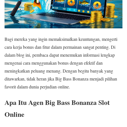
Bagi mereka yang ingin memaksimalkan keuntungan, mengerti
cara kerja bonus dan fitur dalam permainan sangat penting. Di
dalam blog ini, pembaca dapat menemukan informasi lengkap
mengenai cara menggunakan bonus dengan efektif dan
meningkatkan peluang menang. Dengan begitu banyak yang
ditawarkan, tidak heran jika Big Bass Bonanza menjadi pilihan
favorit dalam dunia perjudian online.
Apa Itu Agen Big Bass Bonanza Slot
Online