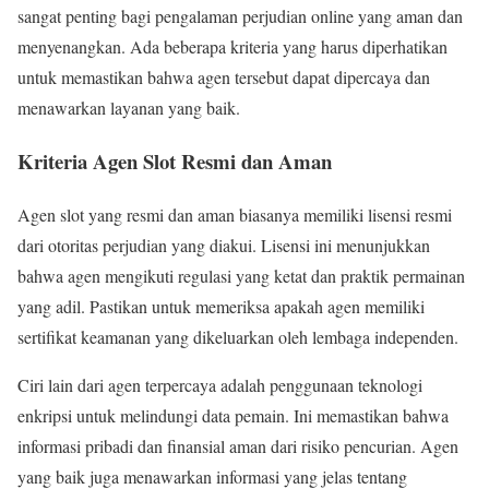
sangat penting bagi pengalaman perjudian online yang aman dan
menyenangkan. Ada beberapa kriteria yang harus diperhatikan
untuk memastikan bahwa agen tersebut dapat dipercaya dan
menawarkan layanan yang baik.
Kriteria Agen Slot Resmi dan Aman
Agen slot yang resmi dan aman biasanya memiliki lisensi resmi
dari otoritas perjudian yang diakui. Lisensi ini menunjukkan
bahwa agen mengikuti regulasi yang ketat dan praktik permainan
yang adil. Pastikan untuk memeriksa apakah agen memiliki
sertifikat keamanan yang dikeluarkan oleh lembaga independen.
Ciri lain dari agen terpercaya adalah penggunaan teknologi
enkripsi untuk melindungi data pemain. Ini memastikan bahwa
informasi pribadi dan finansial aman dari risiko pencurian. Agen
yang baik juga menawarkan informasi yang jelas tentang