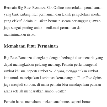
Bermain Big Bass Bonanza Slot Online memerlukan pemahaman
yang baik tentang fitur permainan dan teknik pengelolaan modal
yang efektif. Selain itu, sikap bermain secara bertanggung jawab
juga sangat penting untuk menikmati permainan dan
meminimalkan risiko.
Memahami Fitur Permainan
Big Bass Bonanza dilengkapi dengan berbagai fitur menarik yang
dapat meningkatkan peluang menang. Pemain perlu mengenal
simbol khusus, seperti simbol Wild yang menggantikan simbol
lain untuk menciptakan kombinasi kemenangan. Fitur Free Spins
juga menjadi sorotan, di mana pemain bisa mendapatkan putaran
gratis setelah mendaratkan simbol Scatter.
Pemain harus memahami mekanisme bonus, seperti bonus