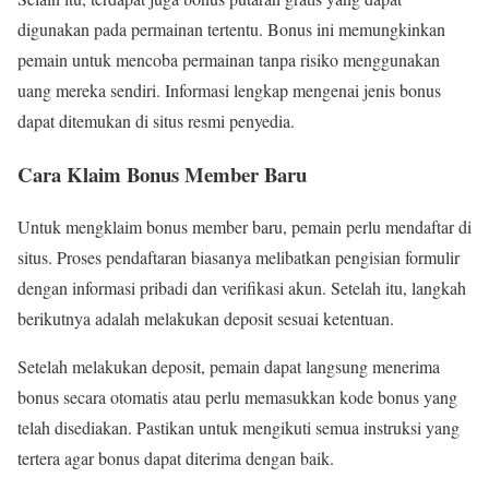
digunakan pada permainan tertentu. Bonus ini memungkinkan
pemain untuk mencoba permainan tanpa risiko menggunakan
uang mereka sendiri. Informasi lengkap mengenai jenis bonus
dapat ditemukan di situs resmi penyedia.
Cara Klaim Bonus Member Baru
Untuk mengklaim bonus member baru, pemain perlu mendaftar di
situs. Proses pendaftaran biasanya melibatkan pengisian formulir
dengan informasi pribadi dan verifikasi akun. Setelah itu, langkah
berikutnya adalah melakukan deposit sesuai ketentuan.
Setelah melakukan deposit, pemain dapat langsung menerima
bonus secara otomatis atau perlu memasukkan kode bonus yang
telah disediakan. Pastikan untuk mengikuti semua instruksi yang
tertera agar bonus dapat diterima dengan baik.