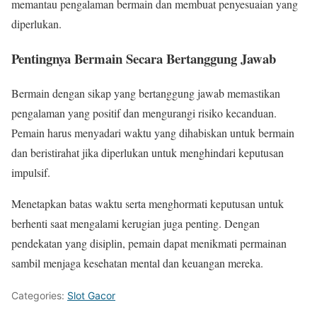
memantau pengalaman bermain dan membuat penyesuaian yang
diperlukan.
Pentingnya Bermain Secara Bertanggung Jawab
Bermain dengan sikap yang bertanggung jawab memastikan
pengalaman yang positif dan mengurangi risiko kecanduan.
Pemain harus menyadari waktu yang dihabiskan untuk bermain
dan beristirahat jika diperlukan untuk menghindari keputusan
impulsif.
Menetapkan batas waktu serta menghormati keputusan untuk
berhenti saat mengalami kerugian juga penting. Dengan
pendekatan yang disiplin, pemain dapat menikmati permainan
sambil menjaga kesehatan mental dan keuangan mereka.
Categories:
Slot Gacor