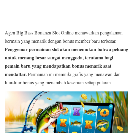
Agen Big Bass Bonanza Slot Online menawarkan pengalaman
bermain yang menarik dengan bonus member baru terbesar.
Penggemar permainan slot akan menemukan bahwa peluang
untuk menang besar sangat menggoda, terutama bagi
pemain baru yang mendapatkan bonus menarik saat
mendaftar.
Permainan ini memiliki grafis yang menawan dan
fitur-fitur bonus yang menambah keseruan setiap putaran.