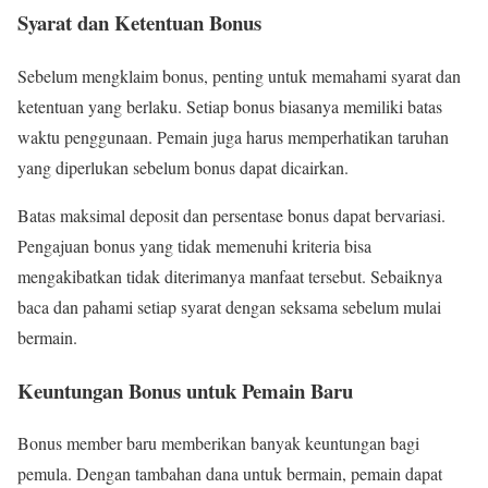
Syarat dan Ketentuan Bonus
Sebelum mengklaim bonus, penting untuk memahami syarat dan
ketentuan yang berlaku. Setiap bonus biasanya memiliki batas
waktu penggunaan. Pemain juga harus memperhatikan taruhan
yang diperlukan sebelum bonus dapat dicairkan.
Batas maksimal deposit dan persentase bonus dapat bervariasi.
Pengajuan bonus yang tidak memenuhi kriteria bisa
mengakibatkan tidak diterimanya manfaat tersebut. Sebaiknya
baca dan pahami setiap syarat dengan seksama sebelum mulai
bermain.
Keuntungan Bonus untuk Pemain Baru
Bonus member baru memberikan banyak keuntungan bagi
pemula. Dengan tambahan dana untuk bermain, pemain dapat