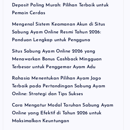
Deposit Paling Murah: Pilihan Terbaik untuk
Pemain Cerdas
Mengenal Sistem Keamanan Akun di Situs
Sabung Ayam Online Resmi Tahun 2026:
Panduan Lengkap untuk Pengguna
Situs Sabung Ayam Online 2026 yang
Menawarkan Bonus Cashback Mingguan
Terbesar untuk Penggemar Ayam Adu
Rahasia Menentukan Pilihan Ayam Jago
Terbaik pada Pertandingan Sabung Ayam
Online: Strategi dan Tips Sukses
Cara Mengatur Modal Taruhan Sabung Ayam
Online yang Efektif di Tahun 2026 untuk
Maksimalkan Keuntungan