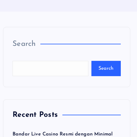
Search
Search
Recent Posts
Bandar Live Casino Resmi dengan Minimal