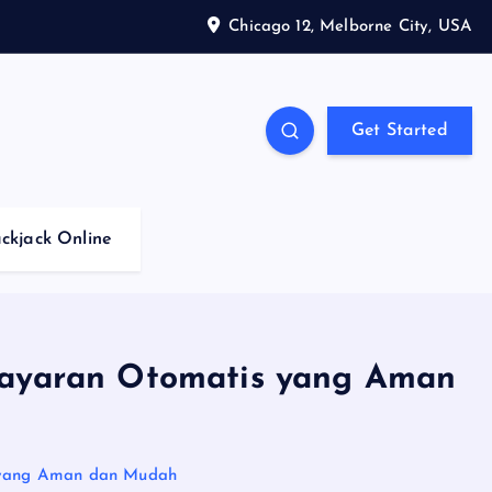
Chicago 12, Melborne City, USA
Get Started
ackjack Online
bayaran Otomatis yang Aman
s yang Aman dan Mudah