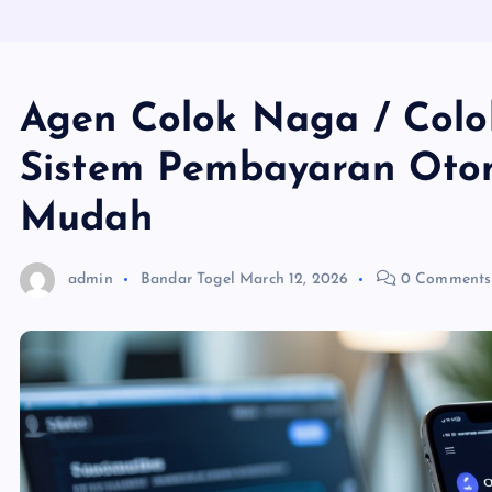
Agen Colok Naga / Colo
Sistem Pembayaran Oto
Mudah
admin
Bandar Togel
March 12, 2026
0 Comments