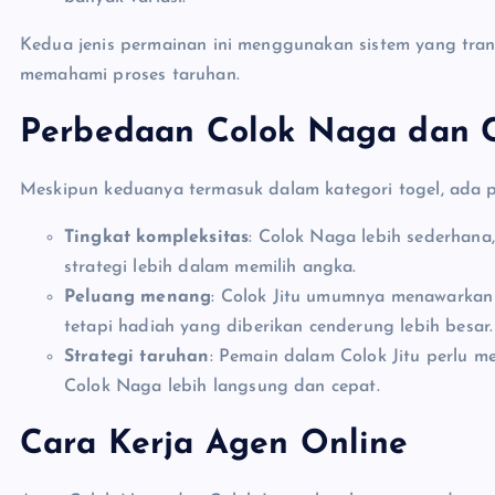
Kedua jenis permainan ini menggunakan sistem yang tr
memahami proses taruhan.
Perbedaan Colok Naga dan C
Meskipun keduanya termasuk dalam kategori togel, ada 
Tingkat kompleksitas
: Colok Naga lebih sederhana
strategi lebih dalam memilih angka.
Peluang menang
: Colok Jitu umumnya menawarkan 
tetapi hadiah yang diberikan cenderung lebih besar.
Strategi taruhan
: Pemain dalam Colok Jitu perlu
Colok Naga lebih langsung dan cepat.
Cara Kerja Agen Online