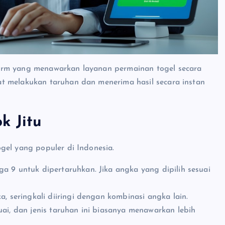
orm yang menawarkan layanan permainan togel secara
t melakukan taruhan dan menerima hasil secara instan
k Jitu
gel yang populer di Indonesia.
ga 9 untuk dipertaruhkan. Jika angka yang dipilih sesuai
a, seringkali diiringi dengan kombinasi angka lain.
ai, dan jenis taruhan ini biasanya menawarkan lebih