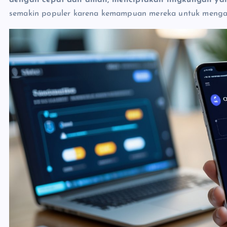
semakin populer karena kemampuan mereka untuk meng