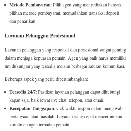
Metode Pembayaran
: Pilih agen yang menyediakan banyak
pilihan metode pembayaran, memudahkan transaksi deposit
dan penarikan.
Layanan Pelanggan Profesional
Layanan pelanggan yang responsif dan profesional sangat penting
dalam menjaga kepuasan pemain. Agen yang baik harus memiliki
tim dukungan yang tersedia melalui berbagai saluran komunikasi.
Beberapa aspek yang perlu dipertimbangkan:
Tersedia 24/7
: Pastikan layanan pelanggan dapat dihubungi
kapan saja, baik lewat live chat, telepon, atau email.
Kecepatan Tanggapan
: Cek waktu respon dalam menjawab
pertanyaan atau masalah. Layanan yang cepat mencerminkan
komitmen agen terhadap pemain.