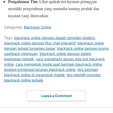
Pengalaman Tim
: Lihat apakah tim layanan pelanggan
memiliki pengetahuan yang memadai tentang produk dan
layanan yang ditawarkan.
Categories:
Blackjack Online
Tags:
blackjack online dengan desain tampilan modern
,
blackjack online dengan fitur chat interaktif
,
blackjack online
dengan jadwal turnamen besar
,
blackjack online dengan promo
cashback mingguan
,
blackjack online dengan sistem
keamanan terbaik
,
cara memahami aturan side bet blackjack
online
,
cara mengelola modal saat bermain blackjack online
,
strategi kombinasi taruhan blackjack online
,
tips bermain
blackjack online di perangkat mobile
,
tips memilih provider
blackjack online terbaik
Leave a Comment