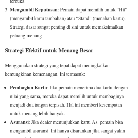
terbuka.
Mengambil Keputusan
: Pemain dapat memilih untuk “Hit”
(mengambil kartu tambahan) atau “Stand” (menahan kartu).
Strategi dasar sangat penting di sini untuk memaksimalkan
peluang menang.
Strategi Efektif untuk Menang Besar
Menggunakan strategi yang tepat dapat meningkatkan
kemungkinan kemenangan. Ini termasuk:
Pembagian Kartu
: Jika pemain menerima dua kartu dengan
nilai yang sama, mereka dapat memilih untuk membaginya
menjadi dua tangan terpisah. Hal ini memberi kesempatan
untuk menang lebih banyak.
Asuransi
: Jika dealer menunjukkan kartu As, pemain bisa
mengambil asuransi. Ini hanya disarankan jika sangat yakin