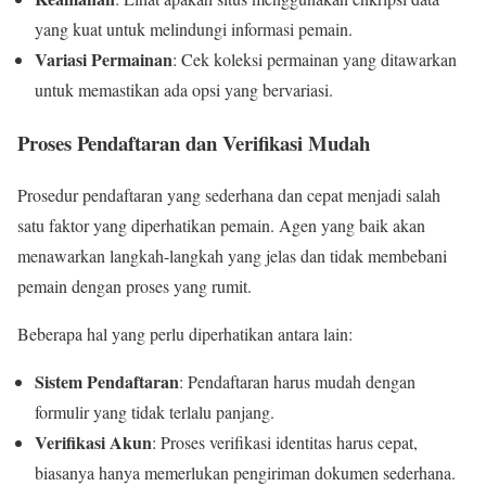
yang kuat untuk melindungi informasi pemain.
Variasi Permainan
: Cek koleksi permainan yang ditawarkan
untuk memastikan ada opsi yang bervariasi.
Proses Pendaftaran dan Verifikasi Mudah
Prosedur pendaftaran yang sederhana dan cepat menjadi salah
satu faktor yang diperhatikan pemain. Agen yang baik akan
menawarkan langkah-langkah yang jelas dan tidak membebani
pemain dengan proses yang rumit.
Beberapa hal yang perlu diperhatikan antara lain:
Sistem Pendaftaran
: Pendaftaran harus mudah dengan
formulir yang tidak terlalu panjang.
Verifikasi Akun
: Proses verifikasi identitas harus cepat,
biasanya hanya memerlukan pengiriman dokumen sederhana.