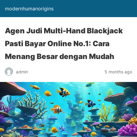
modernhumanorigins
Agen Judi Multi-Hand Blackjack
Pasti Bayar Online No.1: Cara
Menang Besar dengan Mudah
admin
5 months ago