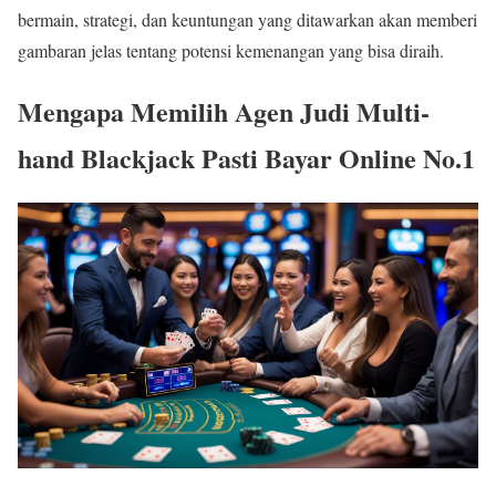
bermain, strategi, dan keuntungan yang ditawarkan akan memberi
gambaran jelas tentang potensi kemenangan yang bisa diraih.
Mengapa Memilih Agen Judi Multi-
hand Blackjack Pasti Bayar Online No.1