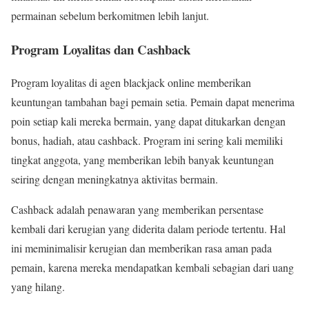
permainan sebelum berkomitmen lebih lanjut.
Program Loyalitas dan Cashback
Program loyalitas di agen blackjack online memberikan
keuntungan tambahan bagi pemain setia. Pemain dapat menerima
poin setiap kali mereka bermain, yang dapat ditukarkan dengan
bonus, hadiah, atau cashback. Program ini sering kali memiliki
tingkat anggota, yang memberikan lebih banyak keuntungan
seiring dengan meningkatnya aktivitas bermain.
Cashback adalah penawaran yang memberikan persentase
kembali dari kerugian yang diderita dalam periode tertentu. Hal
ini meminimalisir kerugian dan memberikan rasa aman pada
pemain, karena mereka mendapatkan kembali sebagian dari uang
yang hilang.