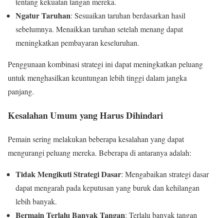
tentang kekuatan tangan mereka.
Ngatur Taruhan
: Sesuaikan taruhan berdasarkan hasil
sebelumnya. Menaikkan taruhan setelah menang dapat
meningkatkan pembayaran keseluruhan.
Penggunaan kombinasi strategi ini dapat meningkatkan peluang
untuk menghasilkan keuntungan lebih tinggi dalam jangka
panjang.
Kesalahan Umum yang Harus Dihindari
Pemain sering melakukan beberapa kesalahan yang dapat
mengurangi peluang mereka. Beberapa di antaranya adalah:
Tidak Mengikuti Strategi Dasar
: Mengabaikan strategi dasar
dapat mengarah pada keputusan yang buruk dan kehilangan
lebih banyak.
Bermain Terlalu Banyak Tangan
: Terlalu banyak tangan