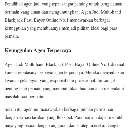
Pemilihan agen judi yang tepat sangat penting untuk pengalaman
bermain yang aman dan menguntungkan. Agen Judi Multi-hand
Blackjack Pasti Bayar Online No.1 menawarkan berbagai
keunggulan yang membuatnya menjadi pilihan ideal bagi para
pemain.
Keunggulan Agen Terpercaya
Agen Judi Multi-hand Blackjack Pasti Bayar Online No.1 dikenal
karena reputasinya sebagai agen terpercaya. Mereka menyediakan
layanan pelanggan yang responsif dan profesional. Ini sangat
penting bagi pemain yang membutuhkan bantuan atau mengalami
masalah saat bermain.
Selain itu, agen ini menawarkan berbagai pilihan permainan
dengan variasi taruhan yang fleksibel. Para pemain dapat memilih
meja yang sesuai dengan anggaran dan strategi mereka. Dengan