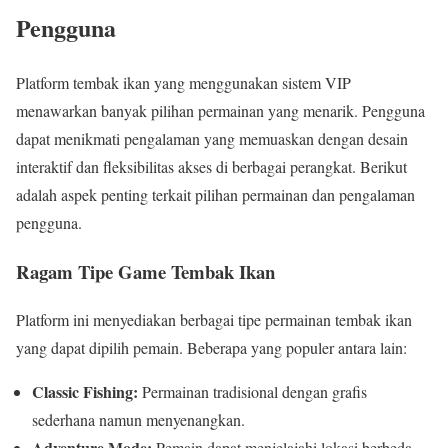
Pengguna
Platform tembak ikan yang menggunakan sistem VIP
menawarkan banyak pilihan permainan yang menarik. Pengguna
dapat menikmati pengalaman yang memuaskan dengan desain
interaktif dan fleksibilitas akses di berbagai perangkat. Berikut
adalah aspek penting terkait pilihan permainan dan pengalaman
pengguna.
Ragam Tipe Game Tembak Ikan
Platform ini menyediakan berbagai tipe permainan tembak ikan
yang dapat dipilih pemain. Beberapa yang populer antara lain:
Classic Fishing:
Permainan tradisional dengan grafis
sederhana namun menyenangkan.
Adventure Mode:
Pemain dapat menjelajahi lokasi berbeda