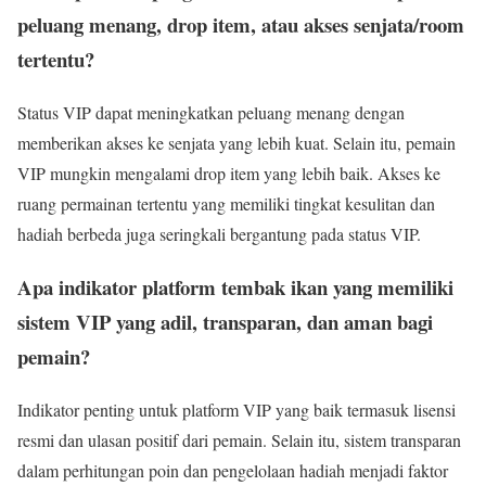
peluang menang, drop item, atau akses senjata/room
tertentu?
Status VIP dapat meningkatkan peluang menang dengan
memberikan akses ke senjata yang lebih kuat. Selain itu, pemain
VIP mungkin mengalami drop item yang lebih baik. Akses ke
ruang permainan tertentu yang memiliki tingkat kesulitan dan
hadiah berbeda juga seringkali bergantung pada status VIP.
Apa indikator platform tembak ikan yang memiliki
sistem VIP yang adil, transparan, dan aman bagi
pemain?
Indikator penting untuk platform VIP yang baik termasuk lisensi
resmi dan ulasan positif dari pemain. Selain itu, sistem transparan
dalam perhitungan poin dan pengelolaan hadiah menjadi faktor