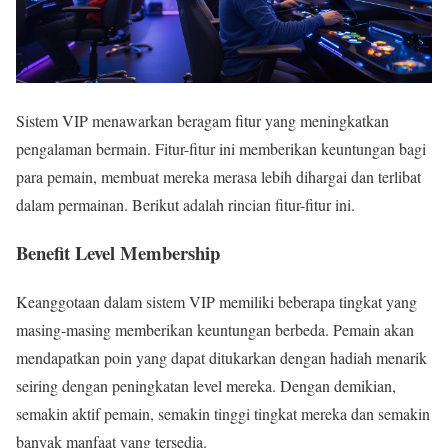
Sistem VIP menawarkan beragam fitur yang meningkatkan
pengalaman bermain. Fitur-fitur ini memberikan keuntungan bagi
para pemain, membuat mereka merasa lebih dihargai dan terlibat
dalam permainan. Berikut adalah rincian fitur-fitur ini.
Benefit Level Membership
Keanggotaan dalam sistem VIP memiliki beberapa tingkat yang
masing-masing memberikan keuntungan berbeda. Pemain akan
mendapatkan poin yang dapat ditukarkan dengan hadiah menarik
seiring dengan peningkatan level mereka. Dengan demikian,
semakin aktif pemain, semakin tinggi tingkat mereka dan semakin
banyak manfaat yang tersedia.