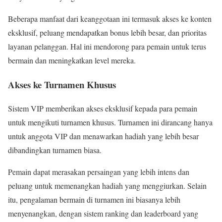
Beberapa manfaat dari keanggotaan ini termasuk akses ke konten
eksklusif, peluang mendapatkan bonus lebih besar, dan prioritas
layanan pelanggan. Hal ini mendorong para pemain untuk terus
bermain dan meningkatkan level mereka.
Akses ke Turnamen Khusus
Sistem VIP memberikan akses eksklusif kepada para pemain
untuk mengikuti turnamen khusus. Turnamen ini dirancang hanya
untuk anggota VIP dan menawarkan hadiah yang lebih besar
dibandingkan turnamen biasa.
Pemain dapat merasakan persaingan yang lebih intens dan
peluang untuk memenangkan hadiah yang menggiurkan. Selain
itu, pengalaman bermain di turnamen ini biasanya lebih
menyenangkan, dengan sistem ranking dan leaderboard yang