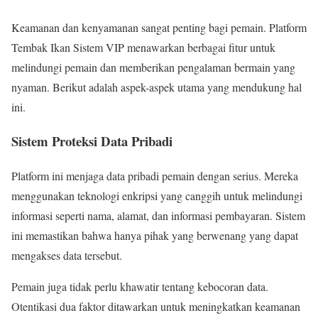
Keamanan dan kenyamanan sangat penting bagi pemain. Platform
Tembak Ikan Sistem VIP menawarkan berbagai fitur untuk
melindungi pemain dan memberikan pengalaman bermain yang
nyaman. Berikut adalah aspek-aspek utama yang mendukung hal
ini.
Sistem Proteksi Data Pribadi
Platform ini menjaga data pribadi pemain dengan serius. Mereka
menggunakan teknologi enkripsi yang canggih untuk melindungi
informasi seperti nama, alamat, dan informasi pembayaran. Sistem
ini memastikan bahwa hanya pihak yang berwenang yang dapat
mengakses data tersebut.
Pemain juga tidak perlu khawatir tentang kebocoran data.
Otentikasi dua faktor ditawarkan untuk meningkatkan keamanan