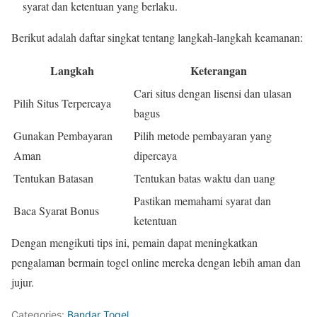
syarat dan ketentuan yang berlaku.
Berikut adalah daftar singkat tentang langkah-langkah keamanan:
Langkah
Keterangan
Cari situs dengan lisensi dan ulasan
Pilih Situs Terpercaya
bagus
Gunakan Pembayaran
Pilih metode pembayaran yang
Aman
dipercaya
Tentukan Batasan
Tentukan batas waktu dan uang
Pastikan memahami syarat dan
Baca Syarat Bonus
ketentuan
Dengan mengikuti tips ini, pemain dapat meningkatkan
pengalaman bermain togel online mereka dengan lebih aman dan
jujur.
Categories:
Bandar Togel