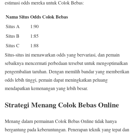
estimasi odds mereka untuk Colok Bebas:
Nama Situs
Odds Colok Bebas
Situs A
1:90
Situs B
1:85
Situs C
1:88
Situs-situs ini menawarkan odds yang bervariasi, dan pemain
sebaiknya mencermati perbedaan tersebut untuk mengoptimalkan
pengembalian taruhan. Dengan memilih bandar yang memberikan
odds lebih tinggi, pemain dapat meningkatkan peluang
mendapatkan kemenangan yang lebih besar.
Strategi Menang Colok Bebas Online
Menang dalam permainan Colok Bebas Online tidak hanya
bergantung pada keberuntungan. Penerapan teknik yang tepat dan