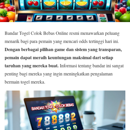
Bandar Togel Colok Bebas Online resmi menawarkan peluang
menarik bagi para pemain yang mencari odds tertinggi hari ini.
Dengan berbagai pilihan game dan sistem yang transparan,
pemain dapat meraih keuntungan maksimal dari setiap
taruhan yang mereka buat.
Informasi tentang bandar ini sangat
penting bagi mereka yang ingin meningkatkan pengalaman
bermain togel mereka.