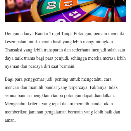
Dengan adanya Bandar Togel Tanpa Potongan, pemain memiliki
kesempatan untuk meraih hasil yang lebih menguntungkan.
Transaksi yang lebih transparan dan sederhana menjadi salah satu
daya tarik utama bagi para penjudi, sehingga mereka merasa lebih
nyaman dan percaya diri saat bermain.
Bagi para penggemar judi, penting untuk mengetahui cara
mencari dan memilih bandar yang terpercaya. Faktanya, tidak
semua bandar mengklaim tanpa potongan dapat diandalkan.
Mengetahui kriteria yang tepat dalam memilih bandar akan
memberikan jaminan pengalaman bermain yang lebih baik dan
aman.