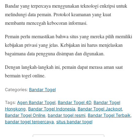
Bandar yang terpercaya menggunakan teknologi enkripsi untuk
melindungi data pemain. Protokol keamanan yang kuat
membantu mencegah kebocoran informasi.
Pemain perlu memastikan bahwa situs yang mereka pilih memiliki
kebijakan privasi yang jelas. Kebijakan ini harus menjelaskan
bagaimana data pengguna disimpan dan digunakan.
Dengan langkah-langkah ini, pemain dapat merasa aman saat
bermain togel online.
Categories:
Bandar Togel
Tags:
Agen Bandar Togel
,
Bandar Togel 4D
,
Bandar Togel
Hongkong
,
Bandar Togel Indonesia
,
Bandar Togel Jackpot
,
Bandar Togel Online
,
bandar togel resmi
,
Bandar Togel Terbaik
,
bandar togel terpercaya
,
situs bandar togel