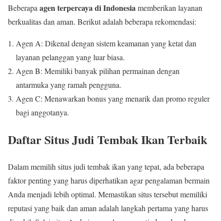
agen terpercaya di Indonesia
Beberapa
memberikan layanan
berkualitas dan aman. Berikut adalah beberapa rekomendasi:
Agen A: Dikenal dengan sistem keamanan yang ketat dan
layanan pelanggan yang luar biasa.
Agen B: Memiliki banyak pilihan permainan dengan
antarmuka yang ramah pengguna.
Agen C: Menawarkan bonus yang menarik dan promo reguler
bagi anggotanya.
Daftar Situs Judi Tembak Ikan Terbaik
Dalam memilih situs judi tembak ikan yang tepat, ada beberapa
faktor penting yang harus diperhatikan agar pengalaman bermain
Anda menjadi lebih optimal. Memastikan situs tersebut memiliki
reputasi yang baik dan aman adalah langkah pertama yang harus