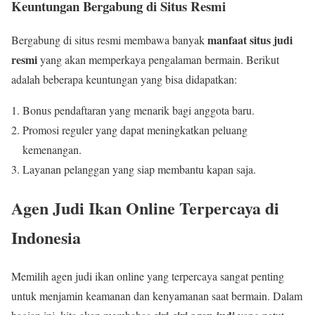
Keuntungan Bergabung di Situs Resmi
manfaat situs judi
Bergabung di situs resmi membawa banyak
resmi
yang akan memperkaya pengalaman bermain. Berikut
adalah beberapa keuntungan yang bisa didapatkan:
Bonus pendaftaran yang menarik bagi anggota baru.
Promosi reguler yang dapat meningkatkan peluang
kemenangan.
Layanan pelanggan yang siap membantu kapan saja.
Agen Judi Ikan Online Terpercaya di
Indonesia
Memilih agen judi ikan online yang terpercaya sangat penting
untuk menjamin keamanan dan kenyamanan saat bermain. Dalam