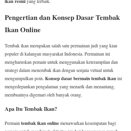
ikan resmi
yang terbaik.
Pengertian dan Konsep Dasar Tembak
Ikan Online
Tembak ikan merupakan salah satu permainan judi yang kian
populer di kalangan masyarakat Indonesia. Permainan ini
mengharuskan pemain untuk menggunakan keterampilan dan
strategi dalam menembak ikan dengan senjata virtual untuk
Konsep dasar bermain tembak ikan
mengumpulkan poin.
ini
mengedepankan pengalaman yang menarik dan menantang,
membuatnya digemari oleh banyak orang.
Apa Itu Tembak Ikan?
tembak ikan online
Permain
menawarkan kesempatan bagi