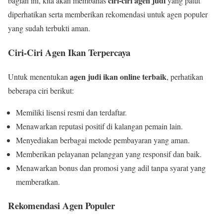
ciri-ciri agen judi
bagian ini, kita akan membahas
yang patut
diperhatikan serta memberikan rekomendasi untuk agen populer
yang sudah terbukti aman.
Ciri-Ciri Agen Ikan Terpercaya
agen judi ikan online terbaik
Untuk menentukan
, perhatikan
beberapa ciri berikut:
Memiliki lisensi resmi dan terdaftar.
Menawarkan reputasi positif di kalangan pemain lain.
Menyediakan berbagai metode pembayaran yang aman.
Memberikan pelayanan pelanggan yang responsif dan baik.
Menawarkan bonus dan promosi yang adil tanpa syarat yang
memberatkan.
Rekomendasi Agen Populer