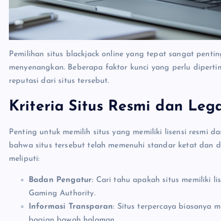
Pemilihan situs blackjack online yang tepat sangat pe
menyenangkan. Beberapa faktor kunci yang perlu dipertimb
reputasi dari situs tersebut.
Kriteria Situs Resmi dan Leg
Penting untuk memilih situs yang memiliki lisensi resmi da
bahwa situs tersebut telah memenuhi standar ketat dan di
meliputi:
Badan Pengatur
: Cari tahu apakah situs memiliki 
Gaming Authority.
Informasi Transparan
: Situs terpercaya biasanya 
bagian bawah halaman.