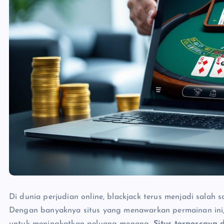
Di dunia perjudian online, blackjack terus menjadi sala
Dengan banyaknya situs yang menawarkan permainan ini,
untuk meningkatkan peluang menang.
Situs terpercaya