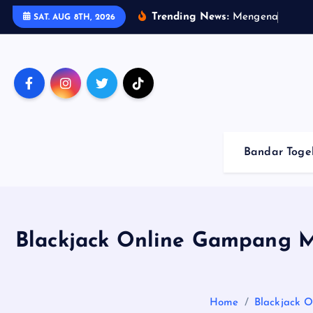
S
Trending News:
M
e
n
g
e
n
a
l
S
i
s
t
e
SAT. AUG 8TH, 2026
k
i
p
t
o
c
o
Bandar Toge
n
t
e
n
t
Blackjack Online Gampang M
Home
Blackjack O