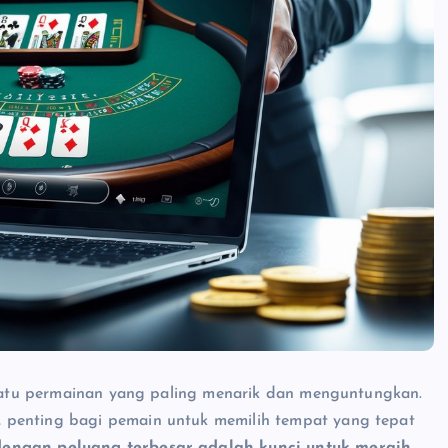
h satu permainan yang paling menarik dan menguntungkan.
 penting bagi pemain untuk memilih tempat yang tepat
 dengan peluang terbesar adalah kunci untuk meraih