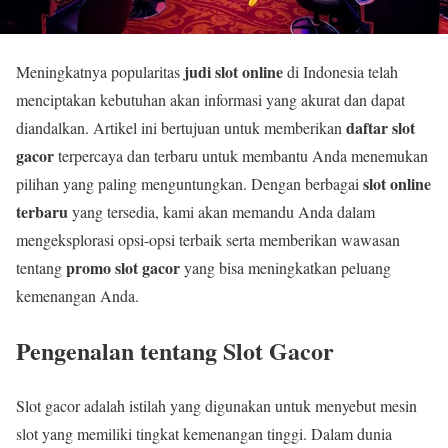
judi slot online
Meningkatnya popularitas
di Indonesia telah
menciptakan kebutuhan akan informasi yang akurat dan dapat
daftar slot
diandalkan. Artikel ini bertujuan untuk memberikan
gacor
terpercaya dan terbaru untuk membantu Anda menemukan
slot online
pilihan yang paling menguntungkan. Dengan berbagai
terbaru
yang tersedia, kami akan memandu Anda dalam
mengeksplorasi opsi-opsi terbaik serta memberikan wawasan
promo slot gacor
tentang
yang bisa meningkatkan peluang
kemenangan Anda.
Pengenalan tentang Slot Gacor
Slot gacor adalah istilah yang digunakan untuk menyebut mesin
slot yang memiliki tingkat kemenangan tinggi. Dalam dunia