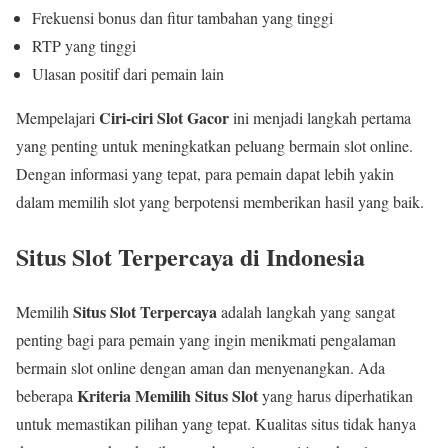
Frekuensi bonus dan fitur tambahan yang tinggi
RTP yang tinggi
Ulasan positif dari pemain lain
Ciri-ciri Slot Gacor
Mempelajari
ini menjadi langkah pertama
yang penting untuk meningkatkan peluang bermain slot online.
Dengan informasi yang tepat, para pemain dapat lebih yakin
dalam memilih slot yang berpotensi memberikan hasil yang baik.
Situs Slot Terpercaya di Indonesia
Situs Slot Terpercaya
Memilih
adalah langkah yang sangat
penting bagi para pemain yang ingin menikmati pengalaman
bermain slot online dengan aman dan menyenangkan. Ada
Kriteria Memilih Situs Slot
beberapa
yang harus diperhatikan
untuk memastikan pilihan yang tepat. Kualitas situs tidak hanya