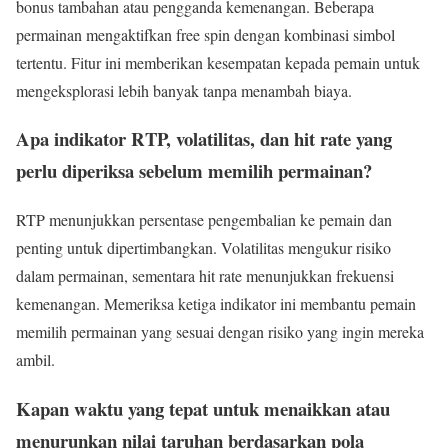
bonus tambahan atau pengganda kemenangan. Beberapa
permainan mengaktifkan free spin dengan kombinasi simbol
tertentu. Fitur ini memberikan kesempatan kepada pemain untuk
mengeksplorasi lebih banyak tanpa menambah biaya.
Apa indikator RTP, volatilitas, dan hit rate yang
perlu diperiksa sebelum memilih permainan?
RTP menunjukkan persentase pengembalian ke pemain dan
penting untuk dipertimbangkan. Volatilitas mengukur risiko
dalam permainan, sementara hit rate menunjukkan frekuensi
kemenangan. Memeriksa ketiga indikator ini membantu pemain
memilih permainan yang sesuai dengan risiko yang ingin mereka
ambil.
Kapan waktu yang tepat untuk menaikkan atau
menurunkan nilai taruhan berdasarkan pola