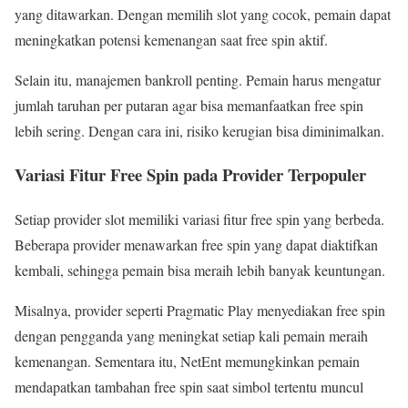
yang ditawarkan. Dengan memilih slot yang cocok, pemain dapat
meningkatkan potensi kemenangan saat free spin aktif.
Selain itu, manajemen bankroll penting. Pemain harus mengatur
jumlah taruhan per putaran agar bisa memanfaatkan free spin
lebih sering. Dengan cara ini, risiko kerugian bisa diminimalkan.
Variasi Fitur Free Spin pada Provider Terpopuler
Setiap provider slot memiliki variasi fitur free spin yang berbeda.
Beberapa provider menawarkan free spin yang dapat diaktifkan
kembali, sehingga pemain bisa meraih lebih banyak keuntungan.
Misalnya, provider seperti Pragmatic Play menyediakan free spin
dengan pengganda yang meningkat setiap kali pemain meraih
kemenangan. Sementara itu, NetEnt memungkinkan pemain
mendapatkan tambahan free spin saat simbol tertentu muncul