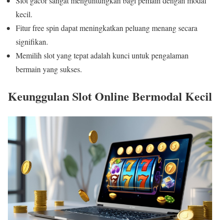
Slot gacor sangat menguntungkan bagi pemain dengan modal
kecil.
Fitur free spin dapat meningkatkan peluang menang secara
signifikan.
Memilih slot yang tepat adalah kunci untuk pengalaman
bermain yang sukses.
Keunggulan Slot Online Bermodal Kecil