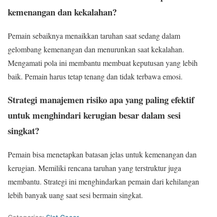
kemenangan dan kekalahan?
Pemain sebaiknya menaikkan taruhan saat sedang dalam
gelombang kemenangan dan menurunkan saat kekalahan.
Mengamati pola ini membantu membuat keputusan yang lebih
baik. Pemain harus tetap tenang dan tidak terbawa emosi.
Strategi manajemen risiko apa yang paling efektif
untuk menghindari kerugian besar dalam sesi
singkat?
Pemain bisa menetapkan batasan jelas untuk kemenangan dan
kerugian. Memiliki rencana taruhan yang terstruktur juga
membantu. Strategi ini menghindarkan pemain dari kehilangan
lebih banyak uang saat sesi bermain singkat.