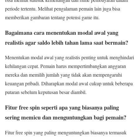
periode tertentu. Melihat pengalaman pemain lain juga bisa
memberikan gambaran tentang potensi game itu.
Bagaimana cara menentukan modal awal yang
realistis agar saldo lebih tahan lama saat bermain?
Menentukan modal awal yang realistis penting untuk menghindari
kehilangan cepat. Pemain harus mempertimbangkan anggaran
mereka dan memilih jumlah yang tidak akan mempengaruhi
keuangan pribadi. Diharapkan modal awal cukup untuk beberapa
putaran sebelum keputusan besar diambil.
Fitur free spin seperti apa yang biasanya paling
sering memicu dan menguntungkan bagi pemain?
Fitur free spin yang paling menguntungkan biasanya termasuk