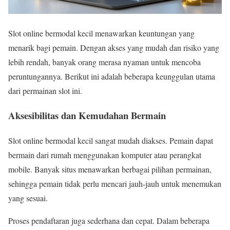
Slot online bermodal kecil menawarkan keuntungan yang
menarik bagi pemain. Dengan akses yang mudah dan risiko yang
lebih rendah, banyak orang merasa nyaman untuk mencoba
peruntungannya. Berikut ini adalah beberapa keunggulan utama
dari permainan slot ini.
Aksesibilitas dan Kemudahan Bermain
Slot online bermodal kecil sangat mudah diakses. Pemain dapat
bermain dari rumah menggunakan komputer atau perangkat
mobile. Banyak situs menawarkan berbagai pilihan permainan,
sehingga pemain tidak perlu mencari jauh-jauh untuk menemukan
yang sesuai.
Proses pendaftaran juga sederhana dan cepat. Dalam beberapa