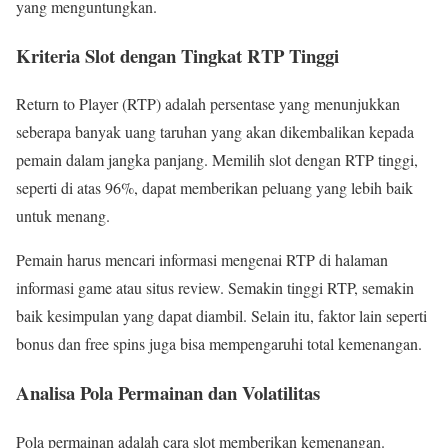
yang menguntungkan.
Kriteria Slot dengan Tingkat RTP Tinggi
Return to Player (RTP) adalah persentase yang menunjukkan
seberapa banyak uang taruhan yang akan dikembalikan kepada
pemain dalam jangka panjang. Memilih slot dengan RTP tinggi,
seperti di atas 96%, dapat memberikan peluang yang lebih baik
untuk menang.
Pemain harus mencari informasi mengenai RTP di halaman
informasi game atau situs review. Semakin tinggi RTP, semakin
baik kesimpulan yang dapat diambil. Selain itu, faktor lain seperti
bonus dan free spins juga bisa mempengaruhi total kemenangan.
Analisa Pola Permainan dan Volatilitas
Pola permainan adalah cara slot memberikan kemenangan.