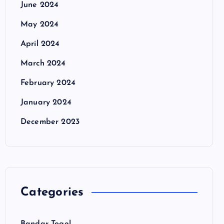
June 2024
May 2024
April 2024
March 2024
February 2024
January 2024
December 2023
Categories