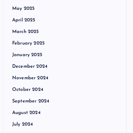
May 2025
April 2025
March 2025
February 2025
January 2025
December 2024
November 2024
October 2024
September 2024
August 2024
July 2024