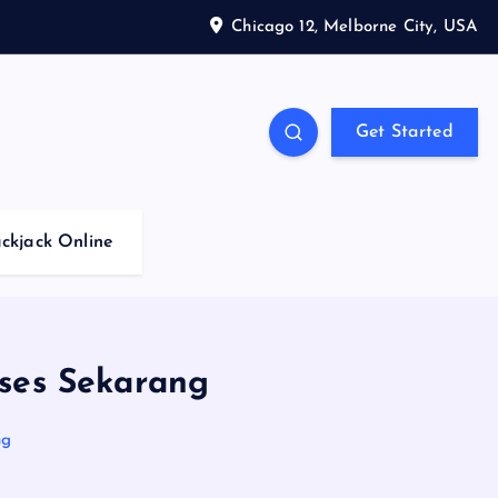
Chicago 12, Melborne City, USA
Get Started
ackjack Online
ses Sekarang
ng