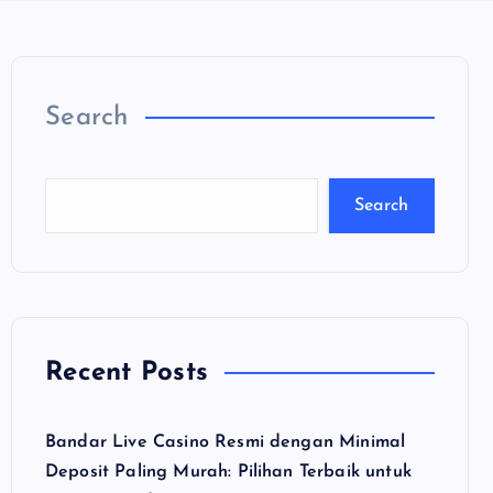
Search
Search
Recent Posts
Bandar Live Casino Resmi dengan Minimal
Deposit Paling Murah: Pilihan Terbaik untuk