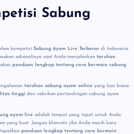
etisi Sabung
alam kompetisi
Sabung Ayam Live Terbesar
di Indonesia.
sakan adrenalinya saat Anda menjalankan
taruhan
diakan
panduan lengkap tentang cara bermain sabung
 pengalaman
taruhan sabung ayam online
yang luar biasa.
itas tinggi
dan saksikan pertandingan sabung ayam
ung ayam live
adalah tempat yang tepat untuk Anda.
am yang kuat. Jangan khawatir jika Anda masih baru
 Dapatkan
panduan lengkap tentang cara bermain