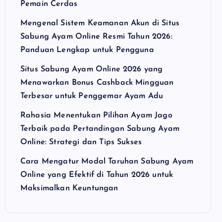
Pemain Cerdas
Mengenal Sistem Keamanan Akun di Situs
Sabung Ayam Online Resmi Tahun 2026:
Panduan Lengkap untuk Pengguna
Situs Sabung Ayam Online 2026 yang
Menawarkan Bonus Cashback Mingguan
Terbesar untuk Penggemar Ayam Adu
Rahasia Menentukan Pilihan Ayam Jago
Terbaik pada Pertandingan Sabung Ayam
Online: Strategi dan Tips Sukses
Cara Mengatur Modal Taruhan Sabung Ayam
Online yang Efektif di Tahun 2026 untuk
Maksimalkan Keuntungan