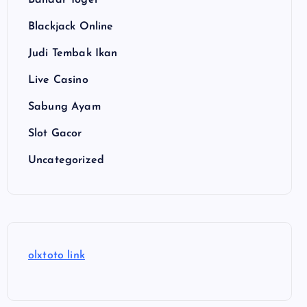
Bandar Togel
Blackjack Online
Judi Tembak Ikan
Live Casino
Sabung Ayam
Slot Gacor
Uncategorized
olxtoto link