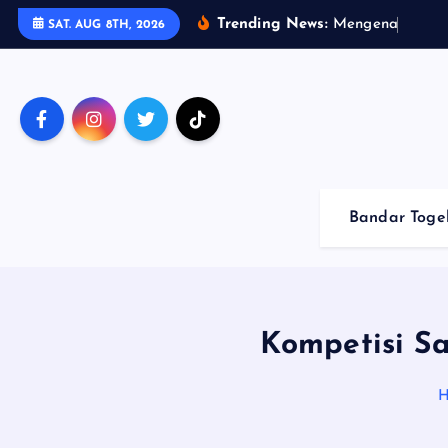
S
Trending News:
M
e
n
g
e
n
a
l
S
i
s
t
e
SAT. AUG 8TH, 2026
k
i
p
t
o
c
o
Bandar Toge
n
t
e
n
t
Kompetisi S