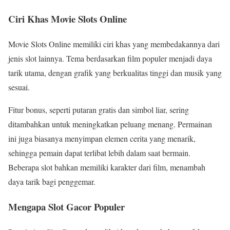
Ciri Khas Movie Slots Online
Movie Slots Online memiliki ciri khas yang membedakannya dari
jenis slot lainnya. Tema berdasarkan film populer menjadi daya
tarik utama, dengan grafik yang berkualitas tinggi dan musik yang
sesuai.
Fitur bonus, seperti putaran gratis dan simbol liar, sering
ditambahkan untuk meningkatkan peluang menang. Permainan
ini juga biasanya menyimpan elemen cerita yang menarik,
sehingga pemain dapat terlibat lebih dalam saat bermain.
Beberapa slot bahkan memiliki karakter dari film, menambah
daya tarik bagi penggemar.
Mengapa Slot Gacor Populer