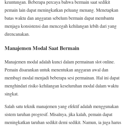
keuntungan. Beberapa percaya bahwa bermain saat sedikit
pemain lain dapat meningkatkan peluang menang. Menetapkan
batas waktu dan anggaran sebelum bermain dapat membantu
menjaga konsistensi dan mencegah kehilangan lebih dari yang
direncanakan.
Manajemen Modal Saat Bermain
Manajemen modal adalah kunci dalam permainan slot online.
Pemain disarankan untuk menentukan anggaran awal dan
membagi modal menjadi beberapa sesi permainan. Hal ini dapat
menghindari risiko kehilangan keseluruhan modal dalam waktu
singkat.
Salah satu teknik manajemen yang efektif adalah menggunakan
sistem taruhan progresif. Misalnya, jika kalah, pemain dapat
meningkatkan taruhan sedikit demi sedikit. Namun, ia juga harus