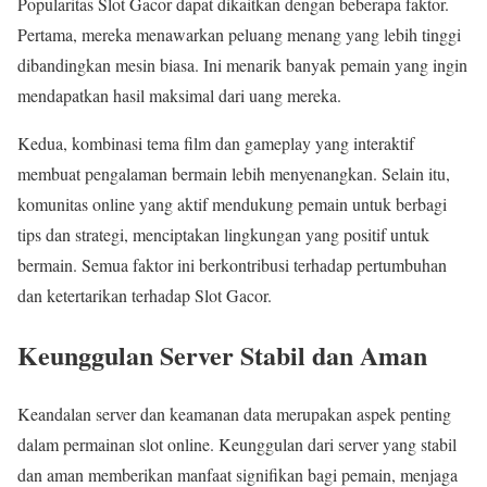
Popularitas Slot Gacor dapat dikaitkan dengan beberapa faktor.
Pertama, mereka menawarkan peluang menang yang lebih tinggi
dibandingkan mesin biasa. Ini menarik banyak pemain yang ingin
mendapatkan hasil maksimal dari uang mereka.
Kedua, kombinasi tema film dan gameplay yang interaktif
membuat pengalaman bermain lebih menyenangkan. Selain itu,
komunitas online yang aktif mendukung pemain untuk berbagi
tips dan strategi, menciptakan lingkungan yang positif untuk
bermain. Semua faktor ini berkontribusi terhadap pertumbuhan
dan ketertarikan terhadap Slot Gacor.
Keunggulan Server Stabil dan Aman
Keandalan server dan keamanan data merupakan aspek penting
dalam permainan slot online. Keunggulan dari server yang stabil
dan aman memberikan manfaat signifikan bagi pemain, menjaga