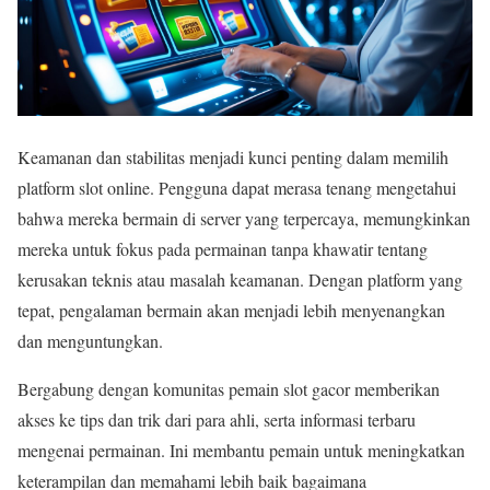
Keamanan dan stabilitas menjadi kunci penting dalam memilih
platform slot online. Pengguna dapat merasa tenang mengetahui
bahwa mereka bermain di server yang terpercaya, memungkinkan
mereka untuk fokus pada permainan tanpa khawatir tentang
kerusakan teknis atau masalah keamanan. Dengan platform yang
tepat, pengalaman bermain akan menjadi lebih menyenangkan
dan menguntungkan.
Bergabung dengan komunitas pemain slot gacor memberikan
akses ke tips dan trik dari para ahli, serta informasi terbaru
mengenai permainan. Ini membantu pemain untuk meningkatkan
keterampilan dan memahami lebih baik bagaimana