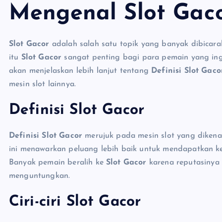
Mengenal Slot Gaco
Slot Gacor
adalah salah satu topik yang banyak dibicar
itu
Slot Gacor
sangat penting bagi para pemain yang ingi
akan menjelaskan lebih lanjut tentang
Definisi Slot Gaco
mesin slot lainnya.
Definisi Slot Gacor
Definisi Slot Gacor
merujuk pada mesin slot yang dikenal
ini menawarkan peluang lebih baik untuk mendapatkan k
Banyak pemain beralih ke
Slot Gacor
karena reputasinya 
menguntungkan.
Ciri-ciri Slot Gacor