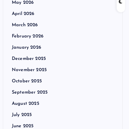
May 2026
April 2026
March 2026
February 2026
January 2026
December 2025
November 2025
October 2025
September 2025
August 2025
July 2025
June 2025