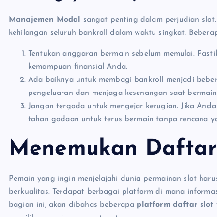
Manajemen Modal
sangat penting dalam perjudian slot.
kehilangan seluruh bankroll dalam waktu singkat. Bebera
Tentukan anggaran bermain sebelum memulai. Pasti
kemampuan finansial Anda.
Ada baiknya untuk membagi bankroll menjadi beber
pengeluaran dan menjaga kesenangan saat bermain
Jangan tergoda untuk mengejar kerugian. Jika Anda
tahan godaan untuk terus bermain tanpa rencana ya
Menemukan Daftar 
Pemain yang ingin menjelajahi dunia permainan slot har
berkualitas. Terdapat berbagai platform di mana informa
bagian ini, akan dibahas beberapa
platform daftar slot