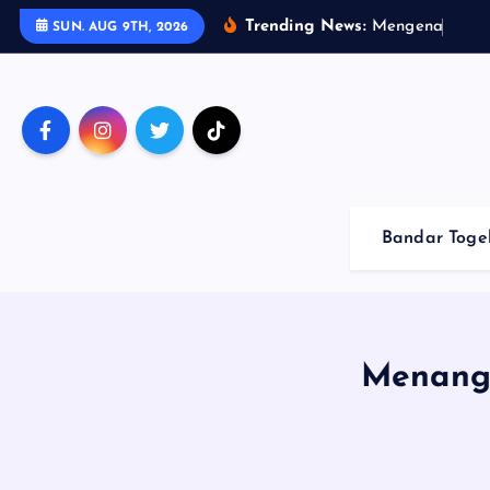
S
Trending News:
M
e
n
g
e
n
a
l
S
i
s
t
e
SUN. AUG 9TH, 2026
k
i
p
t
o
c
o
Bandar Toge
n
t
e
n
t
Menang 