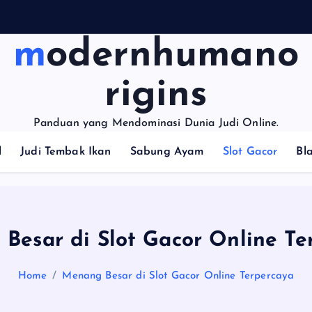
m
modernhumano
rigins
Panduan yang Mendominasi Dunia Judi Online.
l
Judi Tembak Ikan
Sabung Ayam
Slot Gacor
Bl
Besar di Slot Gacor Online Te
Home
Menang Besar di Slot Gacor Online Terpercaya