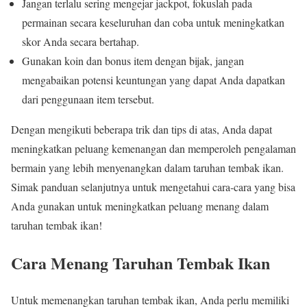
Jangan terlalu sering mengejar jackpot, fokuslah pada
permainan secara keseluruhan dan coba untuk meningkatkan
skor Anda secara bertahap.
Gunakan koin dan bonus item dengan bijak, jangan
mengabaikan potensi keuntungan yang dapat Anda dapatkan
dari penggunaan item tersebut.
Dengan mengikuti beberapa trik dan tips di atas, Anda dapat
meningkatkan peluang kemenangan dan memperoleh pengalaman
bermain yang lebih menyenangkan dalam taruhan tembak ikan.
Simak panduan selanjutnya untuk mengetahui cara-cara yang bisa
Anda gunakan untuk meningkatkan peluang menang dalam
taruhan tembak ikan!
Cara Menang Taruhan Tembak Ikan
Untuk memenangkan taruhan tembak ikan, Anda perlu memiliki