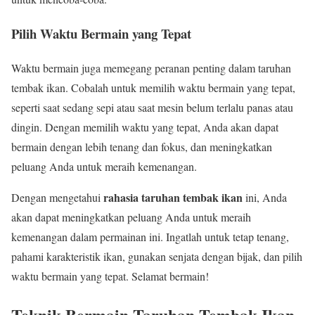
Pilih Waktu Bermain yang Tepat
Waktu bermain juga memegang peranan penting dalam taruhan
tembak ikan. Cobalah untuk memilih waktu bermain yang tepat,
seperti saat sedang sepi atau saat mesin belum terlalu panas atau
dingin. Dengan memilih waktu yang tepat, Anda akan dapat
bermain dengan lebih tenang dan fokus, dan meningkatkan
peluang Anda untuk meraih kemenangan.
rahasia taruhan tembak ikan
Dengan mengetahui
ini, Anda
akan dapat meningkatkan peluang Anda untuk meraih
kemenangan dalam permainan ini. Ingatlah untuk tetap tenang,
pahami karakteristik ikan, gunakan senjata dengan bijak, dan pilih
waktu bermain yang tepat. Selamat bermain!
Teknik Bermain Taruhan Tembak Ikan