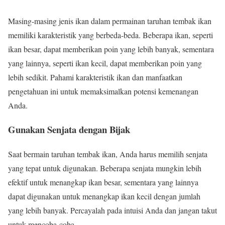
Masing-masing jenis ikan dalam permainan taruhan tembak ikan
memiliki karakteristik yang berbeda-beda. Beberapa ikan, seperti
ikan besar, dapat memberikan poin yang lebih banyak, sementara
yang lainnya, seperti ikan kecil, dapat memberikan poin yang
lebih sedikit. Pahami karakteristik ikan dan manfaatkan
pengetahuan ini untuk memaksimalkan potensi kemenangan
Anda.
Gunakan Senjata dengan Bijak
Saat bermain taruhan tembak ikan, Anda harus memilih senjata
yang tepat untuk digunakan. Beberapa senjata mungkin lebih
efektif untuk menangkap ikan besar, sementara yang lainnya
dapat digunakan untuk menangkap ikan kecil dengan jumlah
yang lebih banyak. Percayalah pada intuisi Anda dan jangan takut
untuk mencoba-coba.