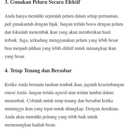
3. Gunakan Peluru Secara Efektif
Anda hanya memiliki sejumlah peluru dalam setiap permainan,
jadi gunakanlah dengan bijak. Jangan terlalu boros dengan peluru
dan fokuslah menembak ikan yang akan memberikan hasil
terbaik. Juga, terkadang menggunakan peluru yang lebih besar
bisa menjadi pilihan yang lebih efektif untuk menangkap ikan
yang besar.
4. Tetap Tenang dan Bersabar
Ketika Anda bermain taruhan tembak ikan, jagalah keseimbangan
emosi Anda. Jangan terlalu agresif atau terlalu lambat dalam
menembak. Cobalah untuk tetap tenang dan bersabar ketika
menunggu ikan yang tepat untuk ditangkap. Dengan demikian,
Anda akan memiliki peluang yang lebih baik untuk
memenangkan hadiah besar.