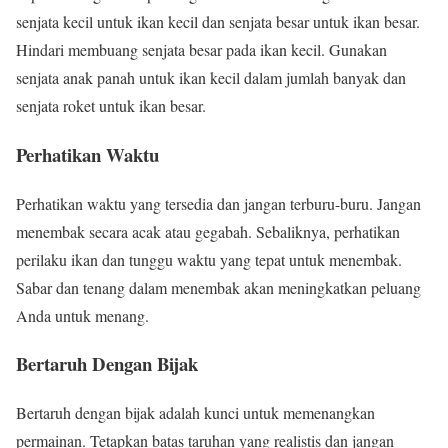
senjata kecil untuk ikan kecil dan senjata besar untuk ikan besar.
Hindari membuang senjata besar pada ikan kecil. Gunakan
senjata anak panah untuk ikan kecil dalam jumlah banyak dan
senjata roket untuk ikan besar.
Perhatikan Waktu
Perhatikan waktu yang tersedia dan jangan terburu-buru. Jangan
menembak secara acak atau gegabah. Sebaliknya, perhatikan
perilaku ikan dan tunggu waktu yang tepat untuk menembak.
Sabar dan tenang dalam menembak akan meningkatkan peluang
Anda untuk menang.
Bertaruh Dengan Bijak
Bertaruh dengan bijak adalah kunci untuk memenangkan
permainan. Tetapkan batas taruhan yang realistis dan jangan