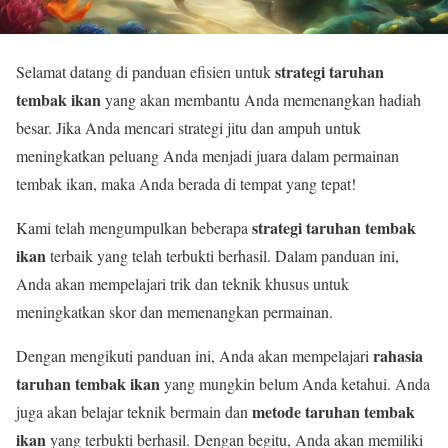
strategi taruhan
Selamat datang di panduan efisien untuk
tembak ikan
yang akan membantu Anda memenangkan hadiah
besar. Jika Anda mencari strategi jitu dan ampuh untuk
meningkatkan peluang Anda menjadi juara dalam permainan
tembak ikan, maka Anda berada di tempat yang tepat!
strategi taruhan tembak
Kami telah mengumpulkan beberapa
ikan
terbaik yang telah terbukti berhasil. Dalam panduan ini,
Anda akan mempelajari trik dan teknik khusus untuk
meningkatkan skor dan memenangkan permainan.
rahasia
Dengan mengikuti panduan ini, Anda akan mempelajari
taruhan tembak ikan
yang mungkin belum Anda ketahui. Anda
metode taruhan tembak
juga akan belajar teknik bermain dan
ikan
yang terbukti berhasil. Dengan begitu, Anda akan memiliki