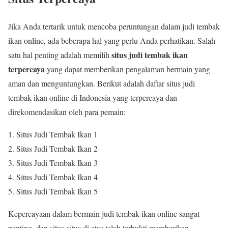
Jika Anda tertarik untuk mencoba peruntungan dalam judi tembak
ikan online, ada beberapa hal yang perlu Anda perhatikan. Salah
situs judi tembak ikan
satu hal penting adalah memilih
terpercaya
yang dapat memberikan pengalaman bermain yang
aman dan menguntungkan. Berikut adalah daftar situs judi
tembak ikan online di Indonesia yang terpercaya dan
direkomendasikan oleh para pemain:
Situs Judi Tembak Ikan 1
Situs Judi Tembak Ikan 2
Situs Judi Tembak Ikan 3
Situs Judi Tembak Ikan 4
Situs Judi Tembak Ikan 5
Kepercayaan dalam bermain judi tembak ikan online sangat
penting, dan situs-situs di atas telah terbukti memberikan