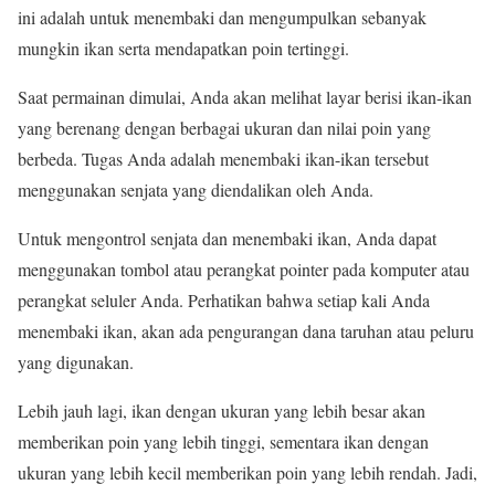
ini adalah untuk menembaki dan mengumpulkan sebanyak
mungkin ikan serta mendapatkan poin tertinggi.
Saat permainan dimulai, Anda akan melihat layar berisi ikan-ikan
yang berenang dengan berbagai ukuran dan nilai poin yang
berbeda. Tugas Anda adalah menembaki ikan-ikan tersebut
menggunakan senjata yang diendalikan oleh Anda.
Untuk mengontrol senjata dan menembaki ikan, Anda dapat
menggunakan tombol atau perangkat pointer pada komputer atau
perangkat seluler Anda. Perhatikan bahwa setiap kali Anda
menembaki ikan, akan ada pengurangan dana taruhan atau peluru
yang digunakan.
Lebih jauh lagi, ikan dengan ukuran yang lebih besar akan
memberikan poin yang lebih tinggi, sementara ikan dengan
ukuran yang lebih kecil memberikan poin yang lebih rendah. Jadi,