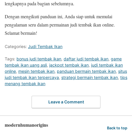
lengkapnya pada bagian sebelumnya.
Dengan mengikuti panduan ini, Anda siap untuk memulai
pengalaman seru dalam permainan judi tembak ikan online.
Selamat bermain!
Categories:
Judi Tembak Ikan
Tags:
bonus judi tembak ikan
,
daftar judi tembak ikan
,
game
tembak ikan uang asli
,
jackpot tembak ikan
,
judi tembak ikan
online
,
mesin tembak ikan
,
panduan bermain tembak ikan
,
situs
judi tembak ikan terpercaya
,
strategi bermain tembak ikan
,
tips
menang tembak ikan
Leave a Comment
modernhumanorigins
Back to top