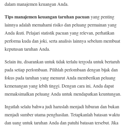
dalam manajemen keuangan Anda.
Tips manajemen keuangan taruhan pacuan
yang penting
lainnya adalah memahami risiko dan peluang permainan yang
Anda ikuti. Pelajari statistik pacuan yang relevan, perhatikan
performa kuda dan joki, serta analisis lainnya sebelum membuat
keputusan taruhan Anda.
Selain itu, disarankan untuk tidak terlalu tergoda untuk bertaruh
pada setiap perlombaan. Pilihlah perlombaan dengan bijak dan
fokus pada taruhan yang menurut Anda memberikan peluang
kemenangan yang lebih tinggi. Dengan cara ini, Anda dapat
memaksimalkan peluang Anda untuk mendapatkan keuntungan.
Ingatlah selalu bahwa judi haruslah menjadi hiburan dan bukan
menjadi sumber utama penghasilan. Tetapkanlah batasan waktu
dan uang untuk taruhan Anda dan patuhi batasan tersebut. Jika