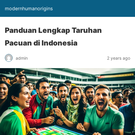
modernhumanorigins
Panduan Lengkap Taruhan
Pacuan di Indonesia
admin
2 years ago