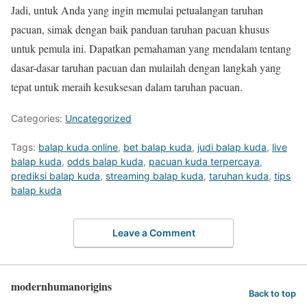
Jadi, untuk Anda yang ingin memulai petualangan taruhan
pacuan, simak dengan baik panduan taruhan pacuan khusus
untuk pemula ini. Dapatkan pemahaman yang mendalam tentang
dasar-dasar taruhan pacuan dan mulailah dengan langkah yang
tepat untuk meraih kesuksesan dalam taruhan pacuan.
Categories:
Uncategorized
Tags:
balap kuda online
,
bet balap kuda
,
judi balap kuda
,
live
balap kuda
,
odds balap kuda
,
pacuan kuda terpercaya
,
prediksi balap kuda
,
streaming balap kuda
,
taruhan kuda
,
tips
balap kuda
Leave a Comment
modernhumanorigins
Back to top