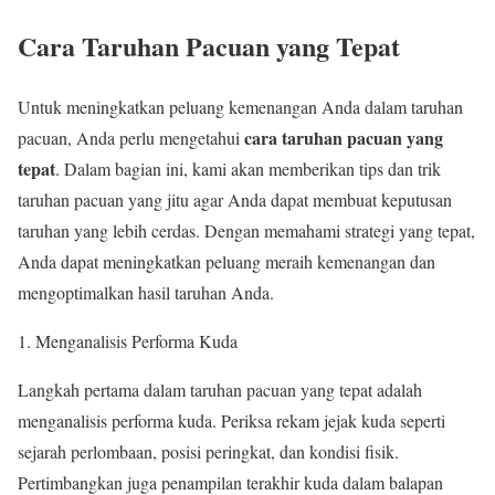
Cara Taruhan Pacuan yang Tepat
Untuk meningkatkan peluang kemenangan Anda dalam taruhan
cara taruhan pacuan yang
pacuan, Anda perlu mengetahui
tepat
. Dalam bagian ini, kami akan memberikan tips dan trik
taruhan pacuan yang jitu agar Anda dapat membuat keputusan
taruhan yang lebih cerdas. Dengan memahami strategi yang tepat,
Anda dapat meningkatkan peluang meraih kemenangan dan
mengoptimalkan hasil taruhan Anda.
1. Menganalisis Performa Kuda
Langkah pertama dalam taruhan pacuan yang tepat adalah
menganalisis performa kuda. Periksa rekam jejak kuda seperti
sejarah perlombaan, posisi peringkat, dan kondisi fisik.
Pertimbangkan juga penampilan terakhir kuda dalam balapan