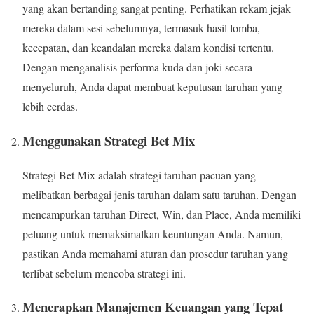
yang akan bertanding sangat penting. Perhatikan rekam jejak
mereka dalam sesi sebelumnya, termasuk hasil lomba,
kecepatan, dan keandalan mereka dalam kondisi tertentu.
Dengan menganalisis performa kuda dan joki secara
menyeluruh, Anda dapat membuat keputusan taruhan yang
lebih cerdas.
Menggunakan Strategi Bet Mix
Strategi Bet Mix adalah strategi taruhan pacuan yang
melibatkan berbagai jenis taruhan dalam satu taruhan. Dengan
mencampurkan taruhan Direct, Win, dan Place, Anda memiliki
peluang untuk memaksimalkan keuntungan Anda. Namun,
pastikan Anda memahami aturan dan prosedur taruhan yang
terlibat sebelum mencoba strategi ini.
Menerapkan Manajemen Keuangan yang Tepat