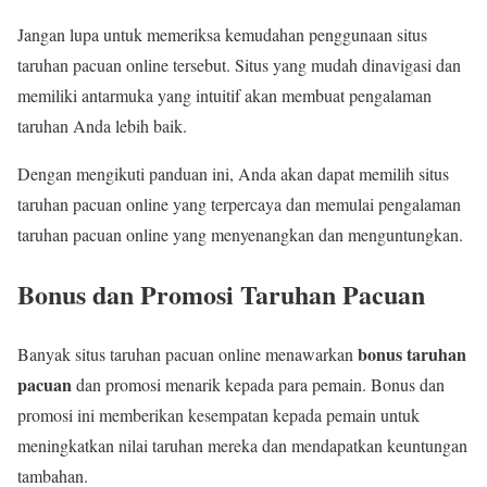
Jangan lupa untuk memeriksa kemudahan penggunaan situs
taruhan pacuan online tersebut. Situs yang mudah dinavigasi dan
memiliki antarmuka yang intuitif akan membuat pengalaman
taruhan Anda lebih baik.
Dengan mengikuti panduan ini, Anda akan dapat memilih situs
taruhan pacuan online yang terpercaya dan memulai pengalaman
taruhan pacuan online yang menyenangkan dan menguntungkan.
Bonus dan Promosi Taruhan Pacuan
bonus taruhan
Banyak situs taruhan pacuan online menawarkan
pacuan
dan promosi menarik kepada para pemain. Bonus dan
promosi ini memberikan kesempatan kepada pemain untuk
meningkatkan nilai taruhan mereka dan mendapatkan keuntungan
tambahan.