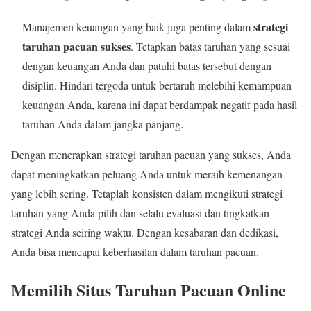
strategi
Manajemen keuangan yang baik juga penting dalam
taruhan pacuan sukses
. Tetapkan batas taruhan yang sesuai
dengan keuangan Anda dan patuhi batas tersebut dengan
disiplin. Hindari tergoda untuk bertaruh melebihi kemampuan
keuangan Anda, karena ini dapat berdampak negatif pada hasil
taruhan Anda dalam jangka panjang.
Dengan menerapkan strategi taruhan pacuan yang sukses, Anda
dapat meningkatkan peluang Anda untuk meraih kemenangan
yang lebih sering. Tetaplah konsisten dalam mengikuti strategi
taruhan yang Anda pilih dan selalu evaluasi dan tingkatkan
strategi Anda seiring waktu. Dengan kesabaran dan dedikasi,
Anda bisa mencapai keberhasilan dalam taruhan pacuan.
Memilih Situs Taruhan Pacuan Online