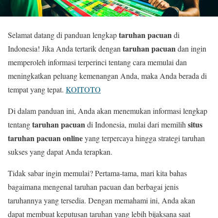
taruhan pacuan
Selamat datang di panduan lengkap
di
taruhan pacuan
Indonesia! Jika Anda tertarik dengan
dan ingin
memperoleh informasi terperinci tentang cara memulai dan
meningkatkan peluang kemenangan Anda, maka Anda berada di
tempat yang tepat.
KOITOTO
Di dalam panduan ini, Anda akan menemukan informasi lengkap
taruhan pacuan
situs
tentang
di Indonesia, mulai dari memilih
taruhan pacuan online
yang terpercaya hingga strategi taruhan
sukses yang dapat Anda terapkan.
Tidak sabar ingin memulai? Pertama-tama, mari kita bahas
bagaimana mengenal taruhan pacuan dan berbagai jenis
taruhannya yang tersedia. Dengan memahami ini, Anda akan
dapat membuat keputusan taruhan yang lebih bijaksana saat