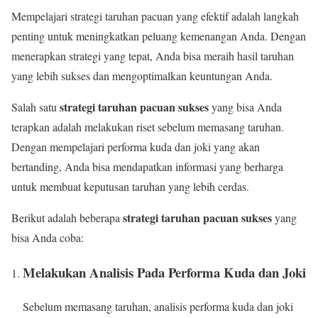
Mempelajari strategi taruhan pacuan yang efektif adalah langkah
penting untuk meningkatkan peluang kemenangan Anda. Dengan
menerapkan strategi yang tepat, Anda bisa meraih hasil taruhan
yang lebih sukses dan mengoptimalkan keuntungan Anda.
strategi taruhan pacuan sukses
Salah satu
yang bisa Anda
terapkan adalah melakukan riset sebelum memasang taruhan.
Dengan mempelajari performa kuda dan joki yang akan
bertanding, Anda bisa mendapatkan informasi yang berharga
untuk membuat keputusan taruhan yang lebih cerdas.
strategi taruhan pacuan sukses
Berikut adalah beberapa
yang
bisa Anda coba:
Melakukan Analisis Pada Performa Kuda dan Joki
Sebelum memasang taruhan, analisis performa kuda dan joki