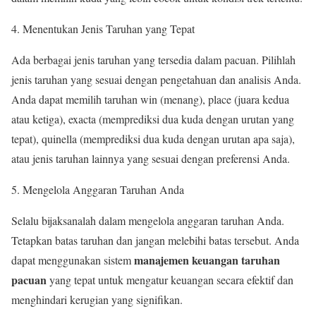
4. Menentukan Jenis Taruhan yang Tepat
Ada berbagai jenis taruhan yang tersedia dalam pacuan. Pilihlah
jenis taruhan yang sesuai dengan pengetahuan dan analisis Anda.
Anda dapat memilih taruhan win (menang), place (juara kedua
atau ketiga), exacta (memprediksi dua kuda dengan urutan yang
tepat), quinella (memprediksi dua kuda dengan urutan apa saja),
atau jenis taruhan lainnya yang sesuai dengan preferensi Anda.
5. Mengelola Anggaran Taruhan Anda
Selalu bijaksanalah dalam mengelola anggaran taruhan Anda.
Tetapkan batas taruhan dan jangan melebihi batas tersebut. Anda
manajemen keuangan taruhan
dapat menggunakan sistem
pacuan
yang tepat untuk mengatur keuangan secara efektif dan
menghindari kerugian yang signifikan.