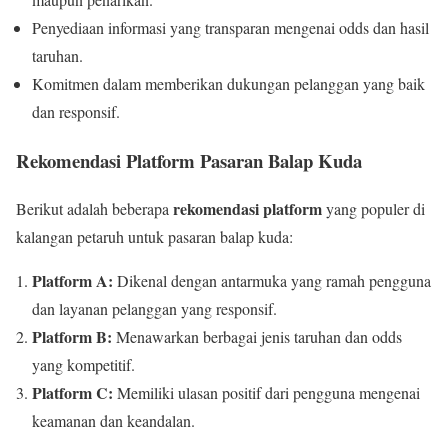
Penyediaan informasi yang transparan mengenai odds dan hasil
taruhan.
Komitmen dalam memberikan dukungan pelanggan yang baik
dan responsif.
Rekomendasi Platform Pasaran Balap Kuda
rekomendasi platform
Berikut adalah beberapa
yang populer di
kalangan petaruh untuk pasaran balap kuda:
Platform A:
Dikenal dengan antarmuka yang ramah pengguna
dan layanan pelanggan yang responsif.
Platform B:
Menawarkan berbagai jenis taruhan dan odds
yang kompetitif.
Platform C:
Memiliki ulasan positif dari pengguna mengenai
keamanan dan keandalan.