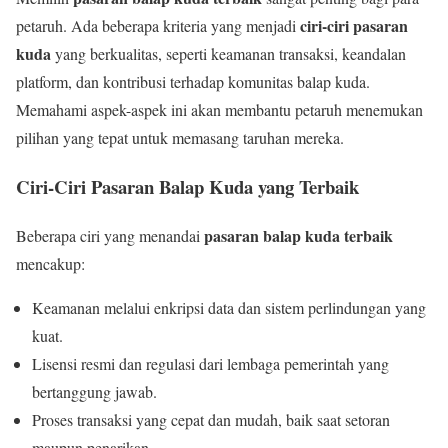
ciri-ciri pasaran
petaruh. Ada beberapa kriteria yang menjadi
kuda
yang berkualitas, seperti keamanan transaksi, keandalan
platform, dan kontribusi terhadap komunitas balap kuda.
Memahami aspek-aspek ini akan membantu petaruh menemukan
pilihan yang tepat untuk memasang taruhan mereka.
Ciri-Ciri Pasaran Balap Kuda yang Terbaik
pasaran balap kuda terbaik
Beberapa ciri yang menandai
mencakup:
Keamanan melalui enkripsi data dan sistem perlindungan yang
kuat.
Lisensi resmi dan regulasi dari lembaga pemerintah yang
bertanggung jawab.
Proses transaksi yang cepat dan mudah, baik saat setoran
maupun penarikan.