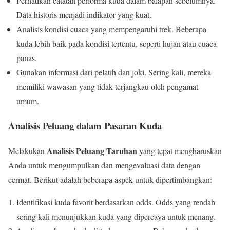
Perhatikan catatan performa kuda dalam balapan sebelumnya.
Data historis menjadi indikator yang kuat.
Analisis kondisi cuaca yang mempengaruhi trek. Beberapa
kuda lebih baik pada kondisi tertentu, seperti hujan atau cuaca
panas.
Gunakan informasi dari pelatih dan joki. Sering kali, mereka
memiliki wawasan yang tidak terjangkau oleh pengamat
umum.
Analisis Peluang dalam Pasaran Kuda
Analisis Peluang Taruhan
Melakukan
yang tepat mengharuskan
Anda untuk mengumpulkan dan mengevaluasi data dengan
cermat. Berikut adalah beberapa aspek untuk dipertimbangkan:
Identifikasi kuda favorit berdasarkan odds. Odds yang rendah
sering kali menunjukkan kuda yang dipercaya untuk menang.