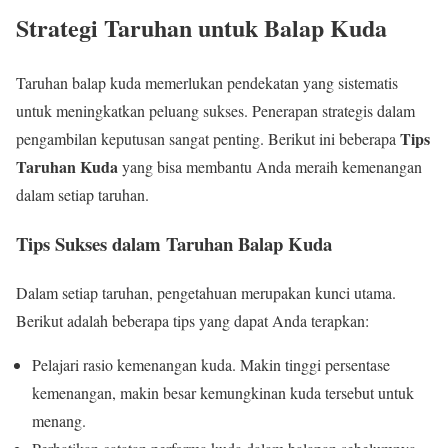
Strategi Taruhan untuk Balap Kuda
Taruhan balap kuda memerlukan pendekatan yang sistematis
untuk meningkatkan peluang sukses. Penerapan strategis dalam
Tips
pengambilan keputusan sangat penting. Berikut ini beberapa
Taruhan Kuda
yang bisa membantu Anda meraih kemenangan
dalam setiap taruhan.
Tips Sukses dalam Taruhan Balap Kuda
Dalam setiap taruhan, pengetahuan merupakan kunci utama.
Berikut adalah beberapa tips yang dapat Anda terapkan:
Pelajari rasio kemenangan kuda. Makin tinggi persentase
kemenangan, makin besar kemungkinan kuda tersebut untuk
menang.