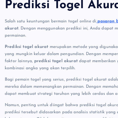
Prediksi Togel Akur
Salah satu keuntungan bermain togel online di
pasaran 
akurat
. Dengan menggunakan prediksi ini, Anda dapat
permainan.
Prediksi togel akurat
merupakan metode yang digunakan 
yang mungkin keluar dalam pengundian. Dengan memperti
faktor lainnya,
prediksi togel akurat
dapat memberikan g
kombinasi angka yang akan terpilih.
Bagi pemain togel yang serius, prediksi togel akurat ad
mereka dalam memenangkan permainan. Dengan memahami
dapat membuat strategi taruhan yang lebih cerdas dan a
Namun, penting untuk diingat bahwa prediksi togel aku
prediksi tersebut didasarkan pada analisis statistik yan