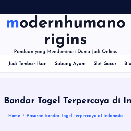
n
t
modernhumano
rigins
Panduan yang Mendominasi Dunia Judi Online.
l
Judi Tembak Ikan
Sabung Ayam
Slot Gacor
Bl
 Bandar Togel Terpercaya di I
Home
Pasaran Bandar Togel Terpercaya di Indonesia