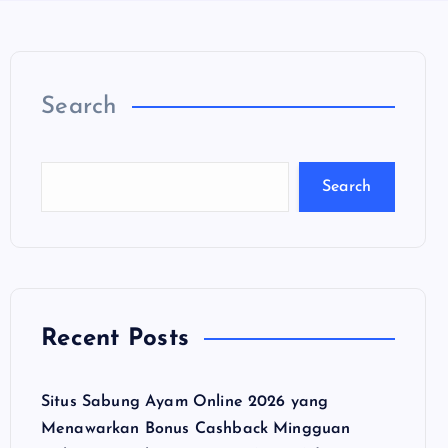
Search
Search
Recent Posts
Situs Sabung Ayam Online 2026 yang
Menawarkan Bonus Cashback Mingguan