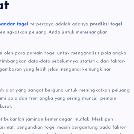
at
bandar togel
terpercaya adalah adanya
prediksi togel
 meningkatkan peluang Anda untuk memenangkan
oleh para pemain togel untuk menganalisis pola angka
mbangkan data-data sebelumnya, statistik, dan faktor-
ambaran yang lebih jelas mengenai kemungkinan
alah alat yang sangat berguna untuk meningkatkan peluang
 pola dan tren angka yang sering muncul, pemain
kurat.
rat bukanlah jaminan kemenangan mutlak. Meskipun
g cermat, pengundian togel masih bergantung pada faktor