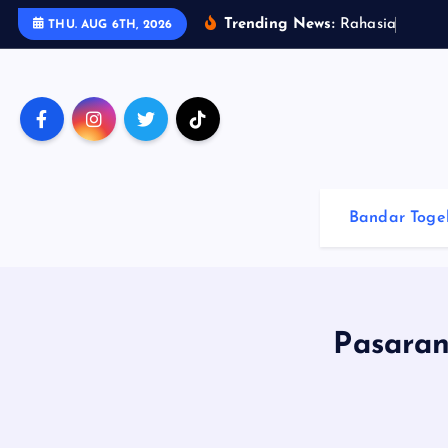
S
Trending News:
R
a
h
a
s
i
a
M
e
n
e
THU. AUG 6TH, 2026
k
i
p
t
o
c
o
Bandar Toge
n
t
e
n
t
Pasaran