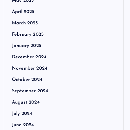
May 2025
April 2025
March 2025
February 2025
January 2025
December 2024
November 2024
October 2024
September 2024
August 2024
July 2024
June 2024