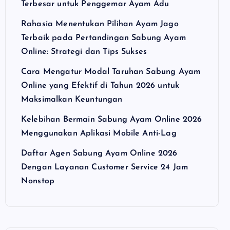
Terbesar untuk Penggemar Ayam Adu
Rahasia Menentukan Pilihan Ayam Jago
Terbaik pada Pertandingan Sabung Ayam
Online: Strategi dan Tips Sukses
Cara Mengatur Modal Taruhan Sabung Ayam
Online yang Efektif di Tahun 2026 untuk
Maksimalkan Keuntungan
Kelebihan Bermain Sabung Ayam Online 2026
Menggunakan Aplikasi Mobile Anti-Lag
Daftar Agen Sabung Ayam Online 2026
Dengan Layanan Customer Service 24 Jam
Nonstop