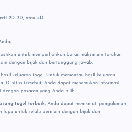
rti 2D, 3D, atau 4D.
Anda.
pastikan untuk memperhatikan batas maksimum taruhan
ermain dengan bijak dan bertanggung jawab.
sil keluaran togel. Untuk memantau hasil keluaran
ain. Di situs tersebut, Anda dapat menemukan informasi
uai dengan pasaran yang Anda pilih.
asang togel terbaik
, Anda dapat menikmati pengalaman
lupa untuk selalu bermain dengan bijak dan