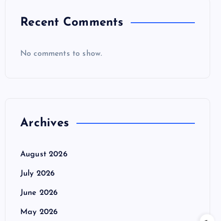
Recent Comments
No comments to show.
Archives
August 2026
July 2026
June 2026
May 2026