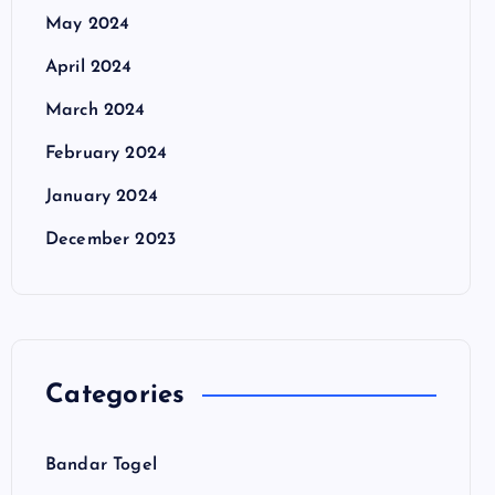
May 2024
April 2024
March 2024
February 2024
January 2024
December 2023
Categories
Bandar Togel