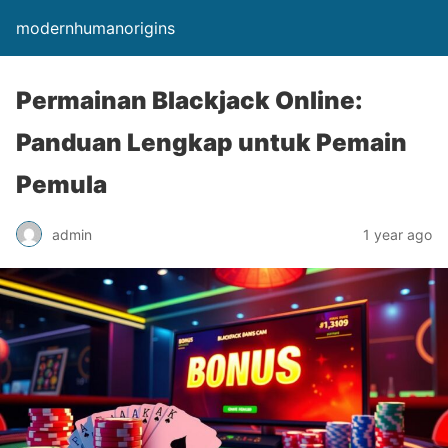
modernhumanorigins
Permainan Blackjack Online:
Panduan Lengkap untuk Pemain
Pemula
admin
1 year ago