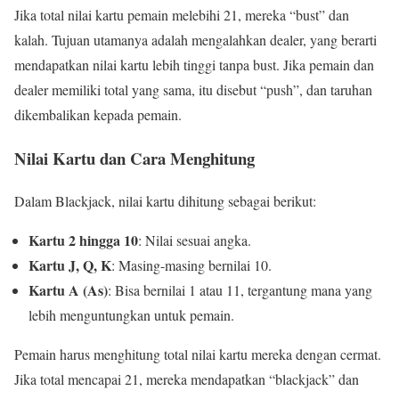
Jika total nilai kartu pemain melebihi 21, mereka “bust” dan
kalah. Tujuan utamanya adalah mengalahkan dealer, yang berarti
mendapatkan nilai kartu lebih tinggi tanpa bust. Jika pemain dan
dealer memiliki total yang sama, itu disebut “push”, dan taruhan
dikembalikan kepada pemain.
Nilai Kartu dan Cara Menghitung
Dalam Blackjack, nilai kartu dihitung sebagai berikut:
Kartu 2 hingga 10
: Nilai sesuai angka.
Kartu J, Q, K
: Masing-masing bernilai 10.
Kartu A (As)
: Bisa bernilai 1 atau 11, tergantung mana yang
lebih menguntungkan untuk pemain.
Pemain harus menghitung total nilai kartu mereka dengan cermat.
Jika total mencapai 21, mereka mendapatkan “blackjack” dan