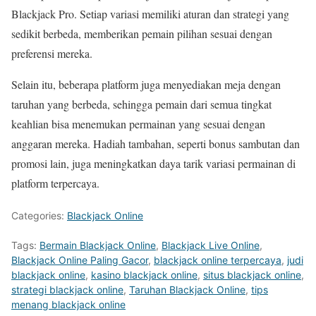
Blackjack Pro. Setiap variasi memiliki aturan dan strategi yang
sedikit berbeda, memberikan pemain pilihan sesuai dengan
preferensi mereka.
Selain itu, beberapa platform juga menyediakan meja dengan
taruhan yang berbeda, sehingga pemain dari semua tingkat
keahlian bisa menemukan permainan yang sesuai dengan
anggaran mereka. Hadiah tambahan, seperti bonus sambutan dan
promosi lain, juga meningkatkan daya tarik variasi permainan di
platform terpercaya.
Categories:
Blackjack Online
Tags:
Bermain Blackjack Online
,
Blackjack Live Online
,
Blackjack Online Paling Gacor
,
blackjack online terpercaya
,
judi
blackjack online
,
kasino blackjack online
,
situs blackjack online
,
strategi blackjack online
,
Taruhan Blackjack Online
,
tips
menang blackjack online