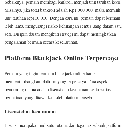
Sebaiknya, pemain membagi bankroll menjadi unit taruhan kecil.
Misalnya, jika total bankroll adalah Rp1.000.000, maka memilih
unit taruhan Rp100.000. Dengan cara ini, pemain dapat bermain
lebih lama, mengurangi risiko kehilangan semua uang dalam satu
sesi. Disiplin dalam mengikuti strategi ini dapat meningkatkan
pengalaman bermain secara keseluruhan.
Platform Blackjack Online Terpercaya
Pemain yang ingin bermain blackjack online harus
mempertimbangkan platform yang terpercaya. Dua aspek
pendorong utama adalah lisensi dan keamanan, serta variasi
permainan yang ditawarkan oleh platform tersebut.
Lisensi dan Keamanan
Lisensi merupakan indikator utama dari legalitas sebuah platform