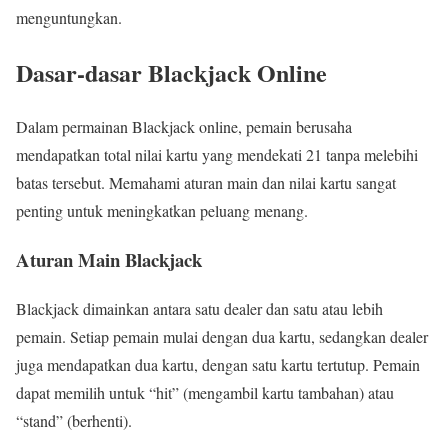
menguntungkan.
Dasar-dasar Blackjack Online
Dalam permainan Blackjack online, pemain berusaha
mendapatkan total nilai kartu yang mendekati 21 tanpa melebihi
batas tersebut. Memahami aturan main dan nilai kartu sangat
penting untuk meningkatkan peluang menang.
Aturan Main Blackjack
Blackjack dimainkan antara satu dealer dan satu atau lebih
pemain. Setiap pemain mulai dengan dua kartu, sedangkan dealer
juga mendapatkan dua kartu, dengan satu kartu tertutup. Pemain
dapat memilih untuk “hit” (mengambil kartu tambahan) atau
“stand” (berhenti).