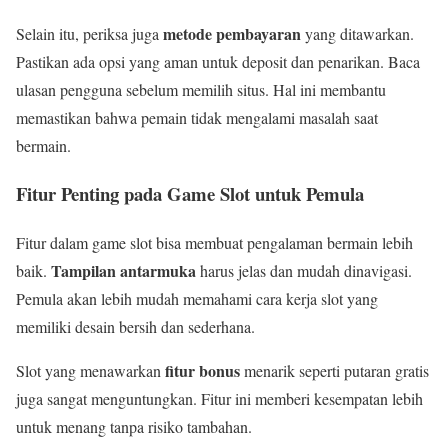
metode pembayaran
Selain itu, periksa juga
yang ditawarkan.
Pastikan ada opsi yang aman untuk deposit dan penarikan. Baca
ulasan pengguna sebelum memilih situs. Hal ini membantu
memastikan bahwa pemain tidak mengalami masalah saat
bermain.
Fitur Penting pada Game Slot untuk Pemula
Fitur dalam game slot bisa membuat pengalaman bermain lebih
Tampilan antarmuka
baik.
harus jelas dan mudah dinavigasi.
Pemula akan lebih mudah memahami cara kerja slot yang
memiliki desain bersih dan sederhana.
fitur bonus
Slot yang menawarkan
menarik seperti putaran gratis
juga sangat menguntungkan. Fitur ini memberi kesempatan lebih
untuk menang tanpa risiko tambahan.