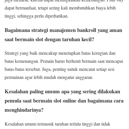
dapat bermanfaat, tetapi sering kali membutuhkan biaya lebih
tinggi, sehingga perlu diperhatikan.
Bagaimana strategi manajemen bankroll yang aman
saat bermain slot dengan taruhan kecil?
Strategi yang baik mencakup menetapkan batas kerugian dan
batas kemenangan. Pemain harus berhenti bermain saat mencapai
batas-batas tersebut. Juga, penting untuk mencatat setiap sesi
permainan agar lebih mudah mengatur anggaran.
Kesalahan paling umum apa yang sering dilakukan
pemula saat bermain slot online dan bagaimana cara
menghindarinya?
Kesalahan umum termasuk taruhan terlalu tinggi dan tidak