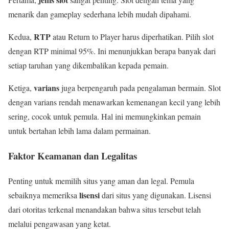
menarik dan gameplay sederhana lebih mudah dipahami.
RTP
Kedua,
atau Return to Player harus diperhatikan. Pilih slot
dengan RTP minimal 95%. Ini menunjukkan berapa banyak dari
setiap taruhan yang dikembalikan kepada pemain.
varians
Ketiga,
juga berpengaruh pada pengalaman bermain. Slot
dengan varians rendah menawarkan kemenangan kecil yang lebih
sering, cocok untuk pemula. Hal ini memungkinkan pemain
untuk bertahan lebih lama dalam permainan.
Faktor Keamanan dan Legalitas
Penting untuk memilih situs yang aman dan legal. Pemula
lisensi
sebaiknya memeriksa
dari situs yang digunakan. Lisensi
dari otoritas terkenal menandakan bahwa situs tersebut telah
melalui pengawasan yang ketat.