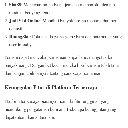
Slot88
: Menawarkan berbagai jenis permainan slot dengan
minimal bet yang rendah.
Judi Slot Online
: Memiliki banyak promo menarik dan bonus
deposit.
RuangSlot
: Fokus pada game-game baru dan antarmuka yang
user-friendly.
Pemain dapat mencoba permainan tanpa harus mengeluarkan
banyak uang. Dengan bet kecil, mereka bisa bermain lebih lama
dan belajar lebih banyak tentang cara kerja permainan.
Keunggulan Fitur di Platform Terpercaya
Platform terpercaya biasanya memiliki fitur unggulan yang
mendukung pengalaman bermain. Beberapa keunggulan yang
dapat ditemukan antara lain: