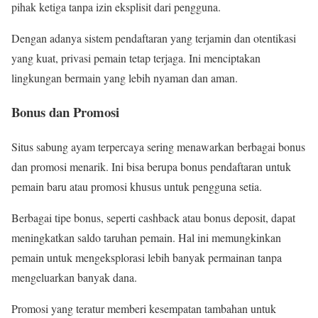
pihak ketiga tanpa izin eksplisit dari pengguna.
Dengan adanya sistem pendaftaran yang terjamin dan otentikasi
yang kuat, privasi pemain tetap terjaga. Ini menciptakan
lingkungan bermain yang lebih nyaman dan aman.
Bonus dan Promosi
Situs sabung ayam terpercaya sering menawarkan berbagai bonus
dan promosi menarik. Ini bisa berupa bonus pendaftaran untuk
pemain baru atau promosi khusus untuk pengguna setia.
Berbagai tipe bonus, seperti cashback atau bonus deposit, dapat
meningkatkan saldo taruhan pemain. Hal ini memungkinkan
pemain untuk mengeksplorasi lebih banyak permainan tanpa
mengeluarkan banyak dana.
Promosi yang teratur memberi kesempatan tambahan untuk