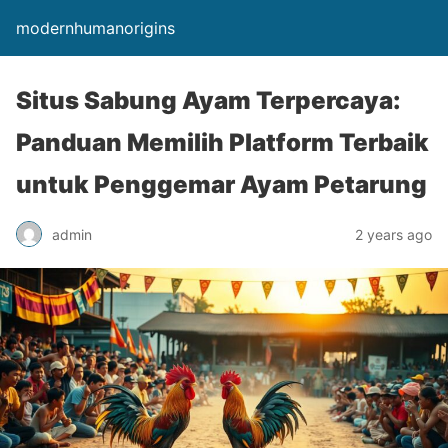
modernhumanorigins
Situs Sabung Ayam Terpercaya:
Panduan Memilih Platform Terbaik
untuk Penggemar Ayam Petarung
admin
2 years ago