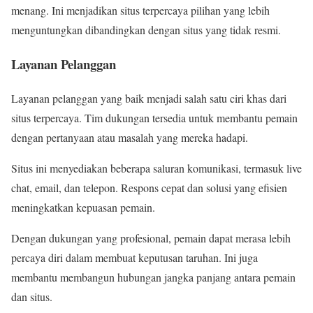
menang. Ini menjadikan situs terpercaya pilihan yang lebih
menguntungkan dibandingkan dengan situs yang tidak resmi.
Layanan Pelanggan
Layanan pelanggan yang baik menjadi salah satu ciri khas dari
situs terpercaya. Tim dukungan tersedia untuk membantu pemain
dengan pertanyaan atau masalah yang mereka hadapi.
Situs ini menyediakan beberapa saluran komunikasi, termasuk live
chat, email, dan telepon. Respons cepat dan solusi yang efisien
meningkatkan kepuasan pemain.
Dengan dukungan yang profesional, pemain dapat merasa lebih
percaya diri dalam membuat keputusan taruhan. Ini juga
membantu membangun hubungan jangka panjang antara pemain
dan situs.