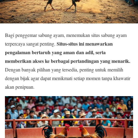
Bagi penggemar sabung ayam, menemukan situs sabung ayam
Situs-situs ini menawarkan
terpercaya sangat penting.
pengalaman bertaruh yang aman dan adil, serta
memberikan akses ke berbagai pertandingan yang menarik.
Dengan banyak pilihan yang tersedia, penting untuk memilih
dengan bijak agar dapat menikmati setiap momen tanpa khawatir
akan penipuan.