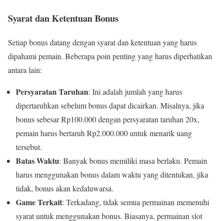
Syarat dan Ketentuan Bonus
Setiap bonus datang dengan syarat dan ketentuan yang harus
dipahami pemain. Beberapa poin penting yang harus diperhatikan
antara lain:
Persyaratan Taruhan
: Ini adalah jumlah yang harus
dipertaruhkan sebelum bonus dapat dicairkan. Misalnya, jika
bonus sebesar Rp100.000 dengan persyaratan taruhan 20x,
pemain harus bertaruh Rp2.000.000 untuk menarik uang
tersebut.
Batas Waktu
: Banyak bonus memiliki masa berlaku. Pemain
harus menggunakan bonus dalam waktu yang ditentukan, jika
tidak, bonus akan kedaluwarsa.
Game Terkait
: Terkadang, tidak semua permainan memenuhi
syarat untuk menggunakan bonus. Biasanya, permainan slot