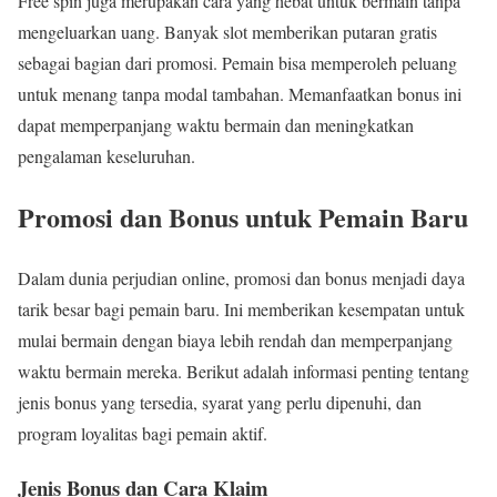
Free spin juga merupakan cara yang hebat untuk bermain tanpa
mengeluarkan uang. Banyak slot memberikan putaran gratis
sebagai bagian dari promosi. Pemain bisa memperoleh peluang
untuk menang tanpa modal tambahan. Memanfaatkan bonus ini
dapat memperpanjang waktu bermain dan meningkatkan
pengalaman keseluruhan.
Promosi dan Bonus untuk Pemain Baru
Dalam dunia perjudian online, promosi dan bonus menjadi daya
tarik besar bagi pemain baru. Ini memberikan kesempatan untuk
mulai bermain dengan biaya lebih rendah dan memperpanjang
waktu bermain mereka. Berikut adalah informasi penting tentang
jenis bonus yang tersedia, syarat yang perlu dipenuhi, dan
program loyalitas bagi pemain aktif.
Jenis Bonus dan Cara Klaim