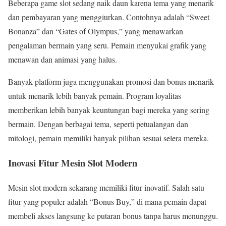
Beberapa game slot sedang naik daun karena tema yang menarik
dan pembayaran yang menggiurkan. Contohnya adalah “Sweet
Bonanza” dan “Gates of Olympus,” yang menawarkan
pengalaman bermain yang seru. Pemain menyukai grafik yang
menawan dan animasi yang halus.
Banyak platform juga menggunakan promosi dan bonus menarik
untuk menarik lebih banyak pemain. Program loyalitas
memberikan lebih banyak keuntungan bagi mereka yang sering
bermain. Dengan berbagai tema, seperti petualangan dan
mitologi, pemain memiliki banyak pilihan sesuai selera mereka.
Inovasi Fitur Mesin Slot Modern
Mesin slot modern sekarang memiliki fitur inovatif. Salah satu
fitur yang populer adalah “Bonus Buy,” di mana pemain dapat
membeli akses langsung ke putaran bonus tanpa harus menunggu.