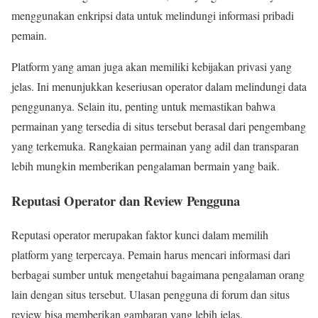
menggunakan enkripsi data untuk melindungi informasi pribadi
pemain.
Platform yang aman juga akan memiliki kebijakan privasi yang
jelas. Ini menunjukkan keseriusan operator dalam melindungi data
penggunanya. Selain itu, penting untuk memastikan bahwa
permainan yang tersedia di situs tersebut berasal dari pengembang
yang terkemuka. Rangkaian permainan yang adil dan transparan
lebih mungkin memberikan pengalaman bermain yang baik.
Reputasi Operator dan Review Pengguna
Reputasi operator merupakan faktor kunci dalam memilih
platform yang terpercaya. Pemain harus mencari informasi dari
berbagai sumber untuk mengetahui bagaimana pengalaman orang
lain dengan situs tersebut. Ulasan pengguna di forum dan situs
review bisa memberikan gambaran yang lebih jelas.