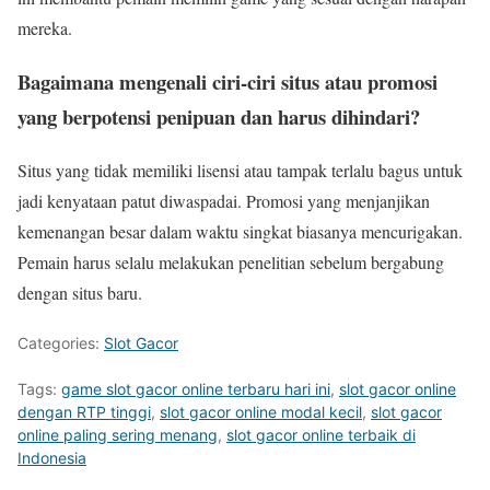
mereka.
Bagaimana mengenali ciri-ciri situs atau promosi
yang berpotensi penipuan dan harus dihindari?
Situs yang tidak memiliki lisensi atau tampak terlalu bagus untuk
jadi kenyataan patut diwaspadai. Promosi yang menjanjikan
kemenangan besar dalam waktu singkat biasanya mencurigakan.
Pemain harus selalu melakukan penelitian sebelum bergabung
dengan situs baru.
Categories:
Slot Gacor
Tags:
game slot gacor online terbaru hari ini
,
slot gacor online
dengan RTP tinggi
,
slot gacor online modal kecil
,
slot gacor
online paling sering menang
,
slot gacor online terbaik di
Indonesia