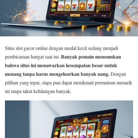
Situs slot gacor online dengan modal kecil sedang menjadi
Banyak pemain menemukan
pembicaraan hangat saat ini.
bahwa situs ini menawarkan kesempatan besar untuk
menang tanpa harus mengeluarkan banyak uang.
Dengan
pilihan yang tepat, siapa pun dapat menikmati permainan menarik
ini tanpa takut kehilangan banyak.