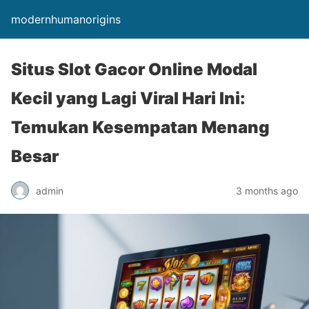
modernhumanorigins
Situs Slot Gacor Online Modal
Kecil yang Lagi Viral Hari Ini:
Temukan Kesempatan Menang
Besar
admin
3 months ago