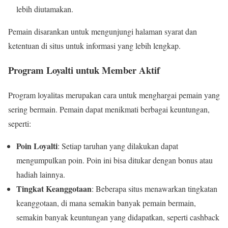
lebih diutamakan.
Pemain disarankan untuk mengunjungi halaman syarat dan
ketentuan di situs untuk informasi yang lebih lengkap.
Program Loyalti untuk Member Aktif
Program loyalitas merupakan cara untuk menghargai pemain yang
sering bermain. Pemain dapat menikmati berbagai keuntungan,
seperti:
Poin Loyalti
: Setiap taruhan yang dilakukan dapat
mengumpulkan poin. Poin ini bisa ditukar dengan bonus atau
hadiah lainnya.
Tingkat Keanggotaan
: Beberapa situs menawarkan tingkatan
keanggotaan, di mana semakin banyak pemain bermain,
semakin banyak keuntungan yang didapatkan, seperti cashback