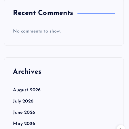
Recent Comments
No comments to show.
Archives
August 2026
July 2026
June 2026
May 2026