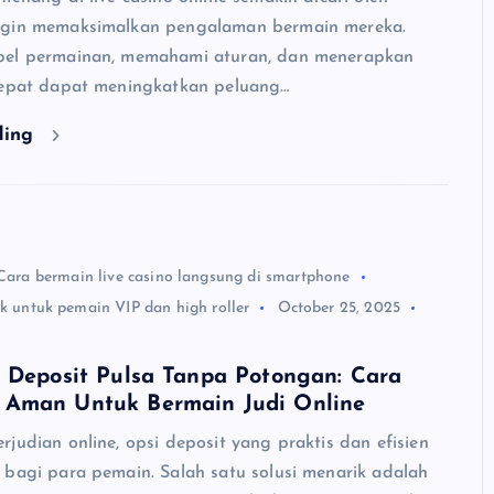
ngin memaksimalkan pengalaman bermain mereka.
bel permainan, memahami aturan, dan menerapkan
tepat dapat meningkatkan peluang…
ding
Cara bermain live casino langsung di smartphone
ik untuk pemain VIP dan high roller
October 25, 2025
o Deposit Pulsa Tanpa Potongan: Cara
Aman Untuk Bermain Judi Online
judian online, opsi deposit yang praktis dan efisien
 bagi para pemain. Salah satu solusi menarik adalah