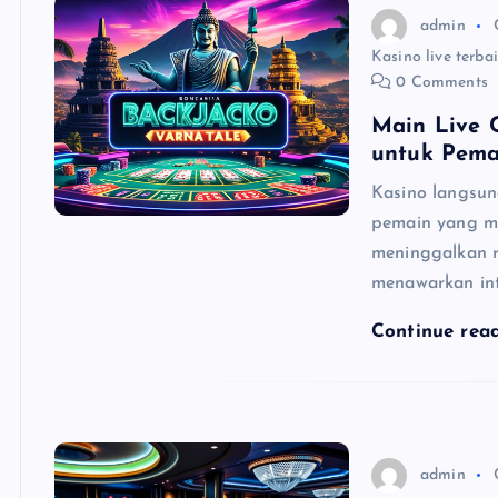
admin
Kasino live terba
0 Comments
Main Live 
untuk Pema
Kasino langsun
pemain yang m
meninggalkan r
menawarkan int
Continue rea
admin