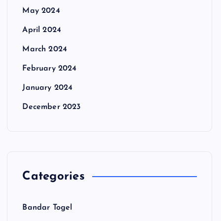
May 2024
April 2024
March 2024
February 2024
January 2024
December 2023
Categories
Bandar Togel