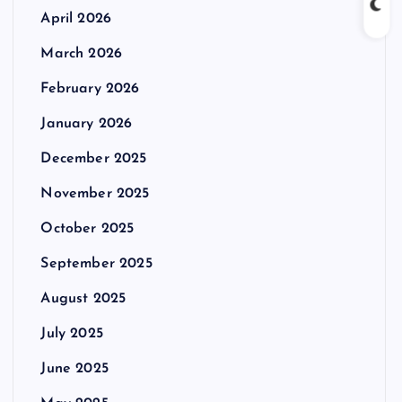
April 2026
March 2026
February 2026
January 2026
December 2025
November 2025
October 2025
September 2025
August 2025
July 2025
June 2025