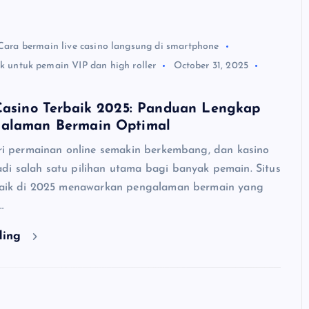
Cara bermain live casino langsung di smartphone
ik untuk pemain VIP dan high roller
October 31, 2025
 Casino Terbaik 2025: Panduan Lengkap
alaman Bermain Optimal
stri permainan online semakin berkembang, dan kasino
di salah satu pilihan utama bagi banyak pemain. Situs
rbaik di 2025 menawarkan pengalaman bermain yang
…
ding