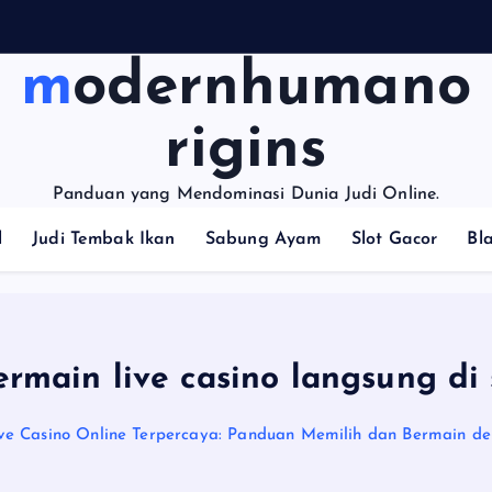
y
modernhumano
rigins
Panduan yang Mendominasi Dunia Judi Online.
l
Judi Tembak Ikan
Sabung Ayam
Slot Gacor
Bl
rmain live casino langsung d
ve Casino Online Terpercaya: Panduan Memilih dan Bermain 