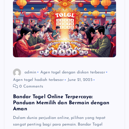
admin
Agen togel dengan diskon terbesar
Agen togel hadiah terbesar
June 21, 2025
0 Comments
Bandar Togel Online Terpercaya:
Panduan Memilih dan Bermain dengan
Aman
Dalam dunia perjudian online, pilihan yang tepat
sangat penting bagi para pemain. Bandar Togel