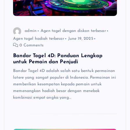
admin
Agen togel dengan diskon terbesar
Agen togel hadiah terbesar
June 19, 2025
0 Comments
Bandar Togel 4D: Panduan Lengkap
untuk Pemain dan Penjudi
Bandar Togel 4D adalah salah satu bentuk permainan
lotere yang sangat populer di Indonesia. Permainan ini
memberikan kesempatan kepada pemain untuk
memenangkan hadiah besar dengan menebak
kombinasi empat angka yang…