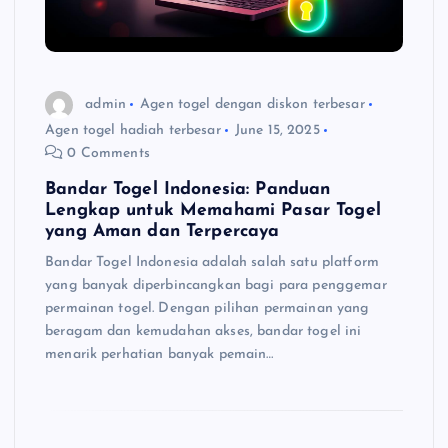
admin
Agen togel dengan diskon terbesar
Agen togel hadiah terbesar
June 15, 2025
0 Comments
Bandar Togel Indonesia: Panduan
Lengkap untuk Memahami Pasar Togel
yang Aman dan Terpercaya
Bandar Togel Indonesia adalah salah satu platform
yang banyak diperbincangkan bagi para penggemar
permainan togel. Dengan pilihan permainan yang
beragam dan kemudahan akses, bandar togel ini
menarik perhatian banyak pemain…