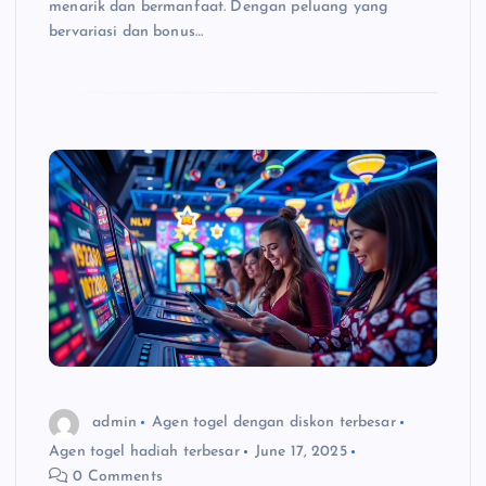
menarik dan bermanfaat. Dengan peluang yang
bervariasi dan bonus…
admin
Agen togel dengan diskon terbesar
Agen togel hadiah terbesar
June 17, 2025
0 Comments